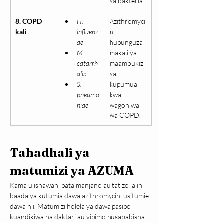
ya bakteria.
8. COPD 
H. 
Azithromyci
kali
influenz
n 
ae
hupunguza 
M. 
makali ya 
catarrh
maambukizi 
alis
ya 
S. 
kupumua 
pneumo
kwa 
niae
wagonjwa 
wa COPD.
Tahadhali ya 
matumizi ya AZUMA
Kama ulishawahi pata manjano au tatizo la ini 
baada ya kutumia dawa azithromycin, usitumie 
dawa hii. Matumizi holela ya dawa pasipo 
kuandikiwa na daktari au vipimo husababisha 