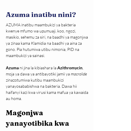
Azuma inatibu nini?
AZUMA inatibu 
maambukizi ya bakteria 
kwenye mfumo wa upumuaji, koo, ngozi, 
masikio, sehemu za siri, na baadhi ya magonjwa 
ya zinaa kama Klamidia na baadhi ya aina za 
gono. Pia hutumiwa utibu nimonia, PID na 
maambukizi ya sainasi.
Azuma
 ni jina la kibiashara la 
Azithromycin
, 
moja ya dawa ya antibayotiki jamii ya 
macrolide 
zinazotumiwa kutibu maambukizi 
yanayosababishwa na bakteria. Dawa hii 
haifanyi kazi kwa virusi kama mafua ya kawaida 
au homa.
Magonjwa 
yanayotibika kwa 