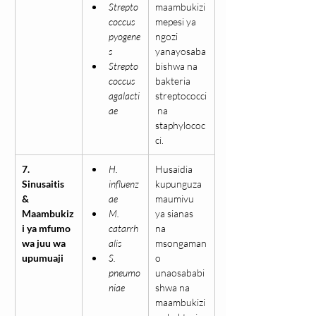
Strepto
maambukizi 
coccus 
mepesi ya 
pyogene
ngozi 
s
yanayosaba
Strepto
bishwa na 
coccus 
bakteria 
agalacti
streptococci
ae
 na 
staphylococ
ci.
7. 
H. 
Husaidia 
Sinusaitis 
influenz
kupunguza 
& 
ae
maumivu 
Maambukiz
M. 
ya sianas 
i ya mfumo 
catarrh
na 
wa juu wa 
alis
msongaman
upumuaji
S. 
o 
pneumo
unaosababi
niae
shwa na 
maambukizi 