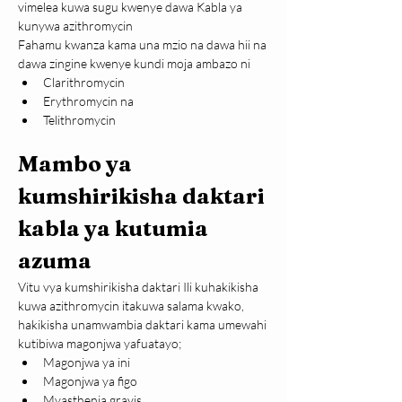
vimelea kuwa sugu kwenye dawa Kabla ya 
kunywa azithromycin
Fahamu kwanza kama una mzio na dawa hii na 
dawa zingine kwenye kundi moja ambazo ni
Clarithromycin
Erythromycin na
Telithromycin
Mambo ya 
kumshirikisha daktari 
kabla ya kutumia 
azuma
Vitu vya kumshirikisha daktari Ili kuhakikisha 
kuwa azithromycin itakuwa salama kwako, 
hakikisha unamwambia daktari kama umewahi 
kutibiwa magonjwa yafuatayo;
Magonjwa ya ini
Magonjwa ya figo
Myasthenia gravis