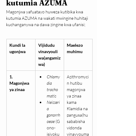
kutumia AZUMA
Magonjwa yafuatayo huweza kutibika kwa 
kutumia AZUMA na wakati mwingine huhitaji 
kuchanganywa na dawa zingine kwa ufanisi;
Kundi la 
Vijidudu 
Maelezo 
ugonjwa
vinavyouli
muhimu
wa(angamiz
wa)
1. 
Chlamy
Azithromyci
Magonjwa 
dia 
n hutibu 
ya zinaa
tracho
magonjwa 
matis
ya zinaa 
Neisseri
kama 
a 
Klamidia na 
gonorrh
pangusa(hu
oeae
 (G
sababisha 
ono-
vidonda 
isiyoku
vinavyouma