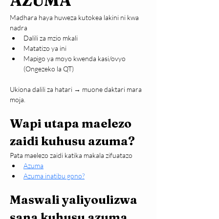
AZUMA
Madhara haya huweza kutokea lakini ni kwa 
nadra
Dalili za mzio mkali
Matatizo ya ini
Mapigo ya moyo kwenda kasi/ovyo 
(Ongezeko la QT)
Ukiona dalili za hatari → muone daktari mara 
moja.
Wapi utapa maelezo 
zaidi kuhusu azuma?
Pata maelezo zaidi katika makala zifuatazo
Azuma
Azuma inatibu gono?
Maswali yaliyoulizwa 
sana kuhusu azuma