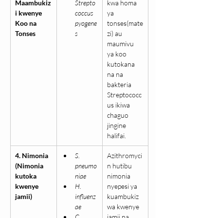
Maambukiz
Strepto
kwa homa 
i kwenye 
coccus 
ya 
Koo na 
pyogene
tonses(mate
Tonses
s
zi) au 
maumivu 
ya koo 
kutokana 
na na 
bakteria 
Streptococc
us ikiwa 
chaguo 
jingine 
halifai.
4. Nimonia 
S. 
Azithromyci
(Nimonia 
pneumo
n hutibu 
kutoka 
niae
nimonia 
kwenye 
H. 
nyepesi ya 
jamii)
influenz
kuambukiz
ae
wa kwenye 
C. 
jamii na 