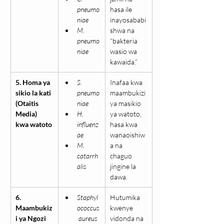
pneumo
hasa ile 
niae
inayosababi
M. 
shwa na 
pneumo
“bakteria 
niae
wasio wa 
kawaida.”
5. Homa ya 
S. 
Inafaa kwa 
sikio la kati 
pneumo
maambukizi 
(Otaitis 
niae
ya masikio 
Media)  
H. 
ya watoto, 
kwa watoto
influenz
hasa kwa 
ae
wanaoishiw
M. 
a na 
catarrh
chaguo 
alis
jingine la 
dawa.
6. 
Staphyl
Hutumika 
Maambukiz
ococcus
kwenye 
i ya Ngozi
 aureus
vidonda na 