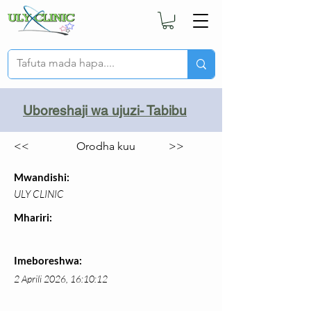
Uboreshaji wa ujuzi- Tabibu
<<
Orodha kuu
>>
Mwandishi:
ULY CLINIC
Mhariri:
Imeboreshwa:
2 Aprili 2026, 16:10:12