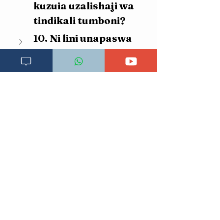
kuzuia uzalishaji wa 
tindikali tumboni?
10. Ni lini unapaswa 
kuacha kutumia 
Azuma na kumwona 
daktari?
Rejea za mada hii:
Azithromycin. 
ncbi.
https://www.ncbi.nlm.nih.gov/
books/NBK557766/
. 
Imechukuliwa 15.10.2024
Dunne MW, Singh N, et al. A 
multicenter study of azithromycin, 
alone and in combination with 
chloroquine, for treating acute 