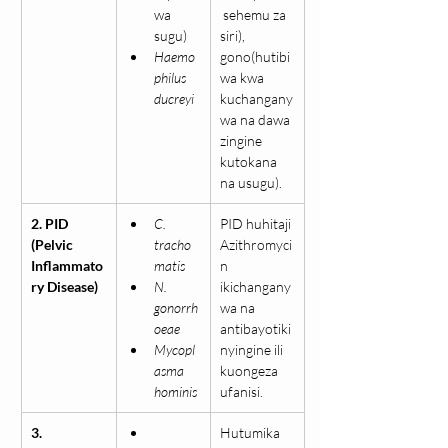
wa 
 sehemu za 
sugu)
siri), 
Haemo
gono(hutibi
philus 
wa kwa 
ducreyi
kuchangany
wa na dawa 
zingine 
kutokana 
na usugu).
2. PID 
C. 
PID huhitaji 
(Pelvic 
tracho
Azithromyci
Inflammato
matis
n 
ry Disease)
N. 
ikichangany
gonorrh
wa na 
oeae
antibayotiki 
Mycopl
nyingine ili 
asma 
kuongeza 
hominis
ufanisi.
3. 
Hutumika 