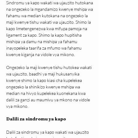
Sindromu ya kapo wakati wa ujauzito hutokana 
na ongezeko la mgandamizo kwenye mshipa wa 
fahamu wa median kutokana na ongezeko la 
maji kwenye tishu wakati wa ujauzito. Shimo la 
kapo limetengenezwa kwa mifupa pamoja na 
ligament za kapo. Shimo la kapo hupitisha 
mishipa ya damu na mishipa ya fahamu 
inayopeleka taarifa za mfumo wa fahamu 
kwenye kiganja na vidole vya mikono.
Ongezeko la maji kwenye tishu hutokea wakati 
wa ujauzito, baadhi ya maji hukusanyika 
kwenye shimo la kapo kiasi cha kupelekea 
ongezeko la shinikizo kwenye mshipa wa 
median na hivyo kupelekea kuonekana kwa 
dalili za ganzi au maumivu ya mkono na vidole 
vya mikono.
Dalili za sindromu ya kapo
Dalili za sindromu ya kapo wakati wa ujauzito 