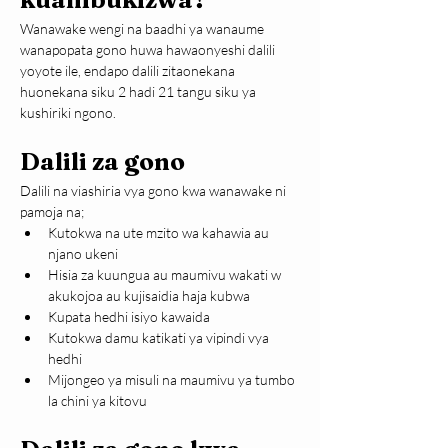
Wanawake wengi na baadhi ya wanaume 
wanapopata gono huwa hawaonyeshi dalili 
yoyote ile, endapo dalili zitaonekana 
huonekana siku 2 hadi 21 tangu siku ya 
kushiriki ngono.
Dalili za gono
Dalili na viashiria vya gono kwa wanawake ni 
pamoja na;
Kutokwa na ute mzito wa kahawia au 
njano ukeni
Hisia za kuungua au maumivu wakati w 
akukojoa au kujisaidia haja kubwa
Kupata hedhi isiyo kawaida
Kutokwa damu katikati ya vipindi vya 
hedhi
Mijongeo ya misuli na maumivu ya tumbo 
la chini ya kitovu