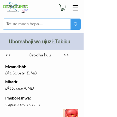
Uboreshaji wa ujuzi- Tabibu
<<
Orodha kuu
>>
Mwandishi:
Dkt. Sospeter B. MD
Mhariri:
Dkt Salome A, MD
Imeboreshwa:
2 Aprili 2026, 16:17:51