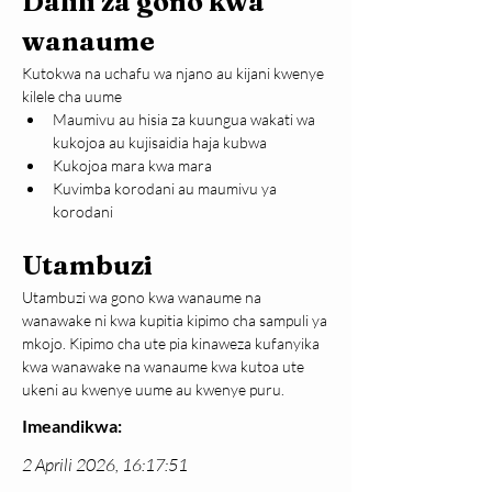
Dalili za gono kwa 
wanaume
Kutokwa na uchafu wa njano au kijani kwenye 
kilele cha uume
Maumivu au hisia za kuungua wakati wa 
kukojoa au kujisaidia haja kubwa
Kukojoa mara kwa mara
Kuvimba korodani au maumivu ya 
korodani
Utambuzi
Utambuzi wa gono kwa wanaume na 
wanawake ni kwa kupitia kipimo cha sampuli ya 
mkojo. Kipimo cha ute pia kinaweza kufanyika 
kwa wanawake na wanaume kwa kutoa ute 
ukeni au kwenye uume au kwenye puru.
Imeandikwa:
2 Aprili 2026, 16:17:51