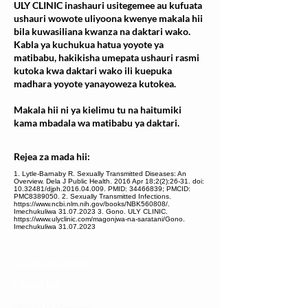
ULY CLINIC inashauri usitegemee au kufuata
ushauri wowote uliyoona kwenye makala hii
bila kuwasiliana kwanza na daktari wako.
Kabla ya kuchukua hatua yoyote ya
matibabu, hakikisha umepata ushauri rasmi
kutoka kwa daktari wako ili kuepuka
madhara yoyote yanayoweza kutokea.
Makala hii ni ya kielimu tu na haitumiki
kama mbadala wa matibabu ya daktari.
Rejea za mada hii:
1. Lytle-Barnaby R. Sexually Transmitted Diseases: An
Overview. Dela J Public Health. 2016 Apr 18;2(2):26-31. doi:
10.32481/djph.2016.04.009. PMID: 34466839; PMCID:
PMC8389050. 2. Sexually Transmitted Infections.
https://www.ncbi.nlm.nih.gov/books/NBK560808/.
Imechukuliwa 31.07.2023 3. Gono. ULY CLINIC.
https://www.ulyclinic.com/magonjwa-na-saratani/Gono.
Imechukuliwa 31.07.2023
Changia kuwezesha
Clinical bot
Dirisha la Mgonjwa