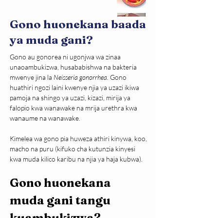
Gono huonekana baada
ya muda gani?
Gono au gonorea ni ugonjwa wa zinaa 
unaoambukizwa, husababishwa na bakteria 
mwenye jina la 
Neisseria gonorrhea.
 Gono 
huathiri ngozi laini kwenye njia ya uzazi ikiwa 
pamoja na shingo ya uzazi, kizazi, mirija ya 
falopio kwa wanawake na mrija urethra kwa 
wanaume na wanawake.
Kimelea wa gono pia huweza athiri kinywa, koo, 
macho na puru (kifuko cha kutunzia kinyesi 
kwa muda kilico karibu na njia ya haja kubwa).
Gono huonekana 
muda gani tangu 
kuambukizwa?