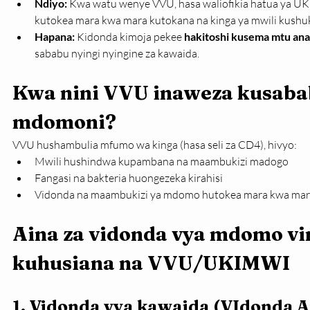
Ndiyo:
 Kwa watu wenye VVU, hasa waliofikia hatua ya 
kutokea mara kwa mara kutokana na kinga ya mwili kushu
Hapana:
 Kidonda kimoja pekee 
hakitoshi kusema mtu 
sababu nyingi nyingine za kawaida.
Kwa nini VVU inaweza kusaba
mdomoni?
VVU hushambulia mfumo wa kinga (hasa seli za CD4), hivyo:
Mwili hushindwa kupambana na maambukizi madogo
Fangasi na bakteria huongezeka kirahisi
Vidonda na maambukizi ya mdomo hutokea mara kwa ma
Aina za vidonda vya mdomo v
kuhusiana na VVU/UKIMWI
1. Vidonda vya kawaida (VIdonda 