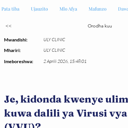
Pata tiba
Ujauzito
Mlo Afya
Mafunzo
Daw
<<
Orodha kuu
ULY CLINIC
Mwandishi:
ULY CLINIC
Mhariri:
2 Aprili 2026, 15:48:01
Imeboreshwa:
Je, kidonda kwenye uli
kuwa dalili ya Virusi v
(VVU)?