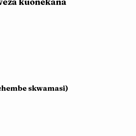
weza kuonekana 
a chembe skwamasi)