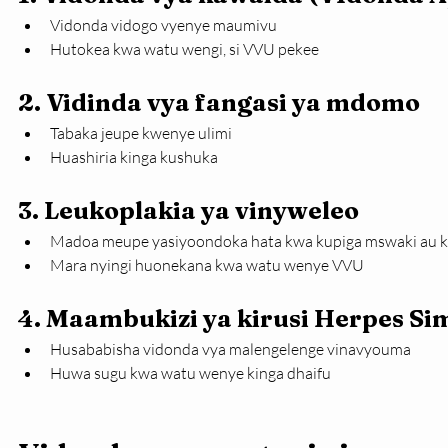
Vidonda vidogo vyenye maumivu
Hutokea kwa watu wengi, si VVU pekee
2. Vidinda vya fangasi ya mdomo
Tabaka jeupe kwenye ulimi
Huashiria kinga kushuka
3. Leukoplakia ya vinyweleo
Madoa meupe yasiyoondoka hata kwa kupiga mswaki au
Mara nyingi huonekana kwa watu wenye VVU
4. Maambukizi ya kirusi Herpes Si
Husababisha vidonda vya malengelenge vinavyouma
Huwa sugu kwa watu wenye kinga dhaifu