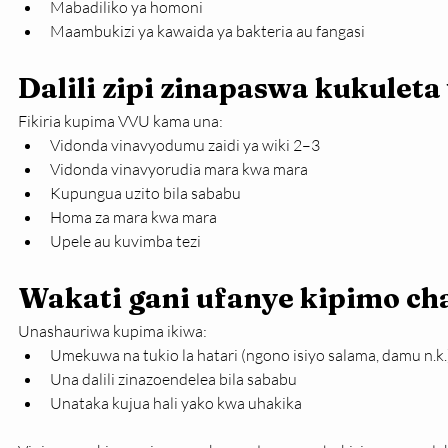
Mabadiliko ya homoni
Maambukizi ya kawaida ya bakteria au fangasi
Dalili zipi zinapaswa kukulet
Fikiria kupima VVU kama una:
Vidonda vinavyodumu zaidi ya wiki 2–3
Vidonda vinavyorudia mara kwa mara
Kupungua uzito bila sababu
Homa za mara kwa mara
Upele au kuvimba tezi
Wakati gani ufanye kipimo c
Unashauriwa kupima ikiwa:
Umekuwa na tukio la hatari (ngono isiyo salama, damu n.k.
Una dalili zinazoendelea bila sababu
Unataka kujua hali yako kwa uhakika