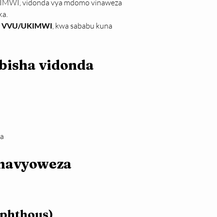
UKIMWI, vidonda vya mdomo vinaweza 
ka.
ana VVU/UKIMWI
, kwa sababu kuna 
bisha vidonda 
ra
inavyoweza 
Aphthous)