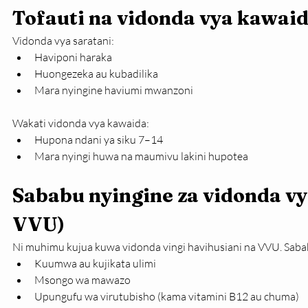
Tofauti na vidonda vya kawai
Vidonda vya saratani:
Haviponi haraka
Huongezeka au kubadilika
Mara nyingine haviumi mwanzoni
Wakati vidonda vya kawaida:
Hupona ndani ya siku 7–14
Mara nyingi huwa na maumivu lakini hupotea
Sababu nyingine za vidonda vya
VVU)
Ni muhimu kujua kuwa vidonda vingi havihusiani na VVU. Sabab
Kuumwa au kujikata ulimi
Msongo wa mawazo
Upungufu wa virutubisho (kama vitamini B12 au chuma)