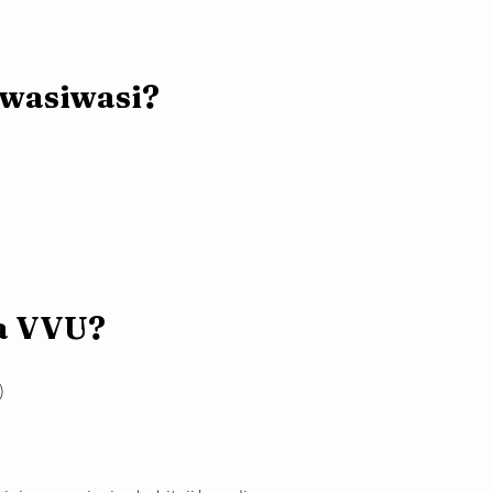
a wasiwasi?
ha VVU?
)