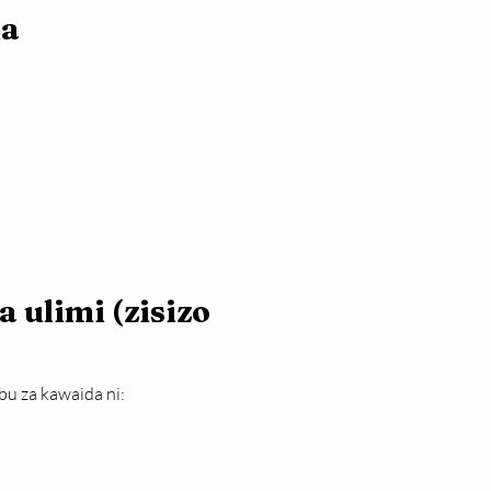
da
 ulimi (zisizo 
u za kawaida ni: