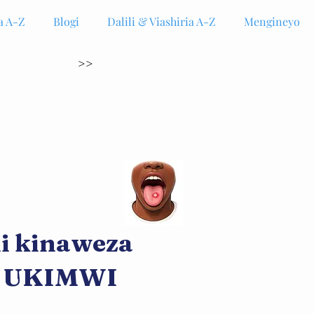
a A-Z
Blogi
Dalili & Viashiria A-Z
Mengineyo
>>
mi kinaweza
ya UKIMWI