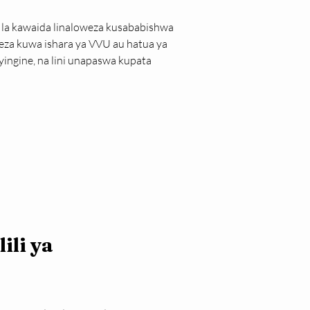
 la kawaida linaloweza kusababishwa 
eza kuwa ishara ya VVU au hatua ya 
ingine, na lini unapaswa kupata 
ili ya 