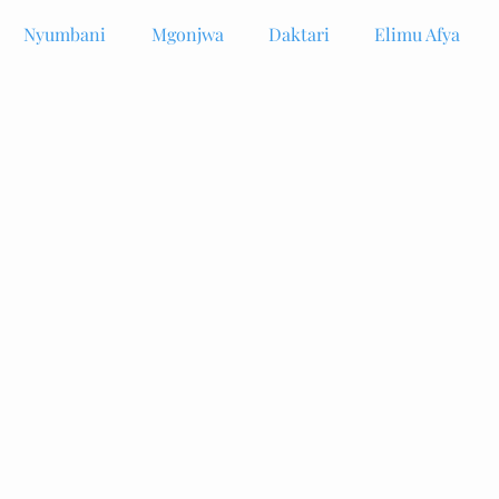
Nyumbani
Mgonjwa
Daktari
Elimu Afya