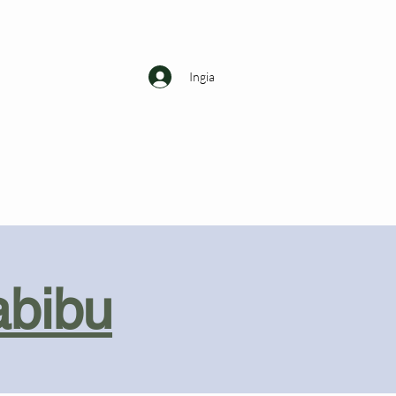
Ingia
abibu