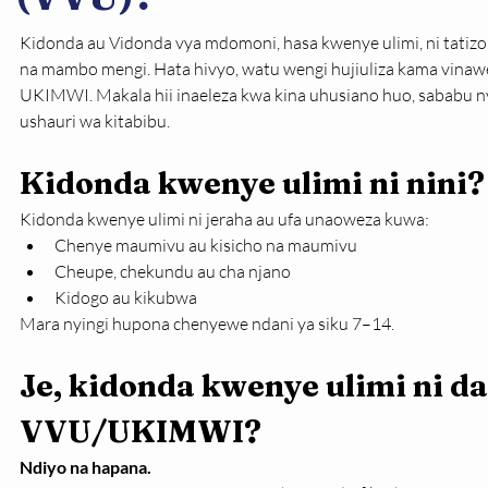
Kidonda au Vidonda vya mdomoni, hasa kwenye ulimi, ni tatizo
na mambo mengi. Hata hivyo, watu wengi hujiuliza kama vinaw
UKIMWI. Makala hii inaeleza kwa kina uhusiano huo, sababu ny
ushauri wa kitabibu.
Kidonda kwenye ulimi ni nini?
Kidonda kwenye ulimi ni jeraha au ufa unaoweza kuwa:
Chenye maumivu au kisicho na maumivu
Cheupe, chekundu au cha njano
Kidogo au kikubwa
Mara nyingi hupona chenyewe ndani ya siku 7–14.
Je, kidonda kwenye ulimi ni dal
VVU/UKIMWI?
Ndiyo na hapana.