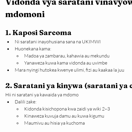
Vidonda vya saratani vinavyo
mdomoni
1. Kaposi Sarcoma
Ni saratani inayohusiana sana na UKIMWI
Huonekana kama:
Madoa ya zambarau, kahawia au mekundu
Yanaweza kuwa kama vidonda au uvimbe
Mara nyingi hutokea kwenye ulimi, fizi au kaakaa la juu
2. Saratani ya kinywa (saratani y
Hii ni saratani ya kawaida ya mdomo
Dalili zake:
Kidonda kisichopona kwa zaidi ya wiki 2–3
Kinaweza kuvuja damu au kuwa kigumu
Maumivu au hisia ya kuchoma