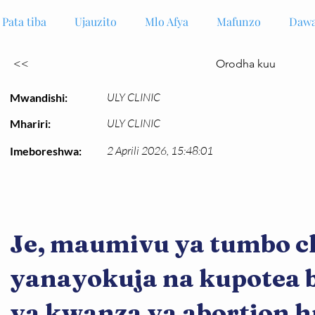
Pata tiba
Ujauzito
Mlo Afya
Mafunzo
Dawa
<<
Orodha kuu
ULY CLINIC
Mwandishi:
ULY CLINIC
Mhariri:
2 Aprili 2026, 15:48:01
Imeboreshwa:
Je, maumivu ya tumbo ch
yanayokuja na kupotea 
ya kwanza ya abortion 