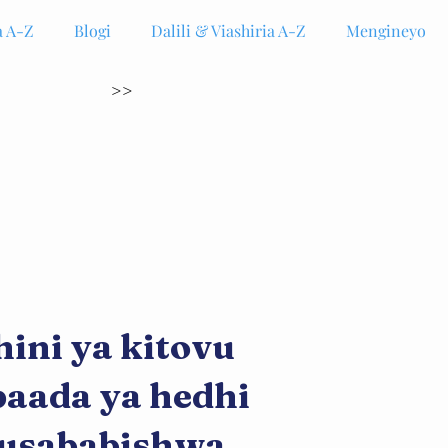
 A-Z
Blogi
Dalili & Viashiria A-Z
Mengineyo
>>
ini ya kitovu
baada ya hedhi
husababishwa