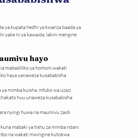
a ya kupata hedhi ya kwanza baada ya 
yake ni ya kawaida, lakini mengine 
maumivu hayo
ia mabadiliko ya homoni wakati 
iko haya yanaweza kusababisha 
 ya mimba kuisha, mfuko wa uzazi 
chakato huu unaweza kusababisha 
ra nyingi huwa na maumivu zaidi 
kuna mabaki ya tishu za mimba ndani 
mbo na wakati mwingine kutokwa 