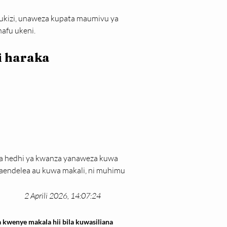
kizi, unaweza kupata maumivu ya 
afu ukeni.
i haraka
a hedhi ya kwanza yanaweza kuwa 
naendelea au kuwa makali, ni muhimu 
2 Aprili 2026, 14:07:24
 kwenye makala hii bila kuwasiliana