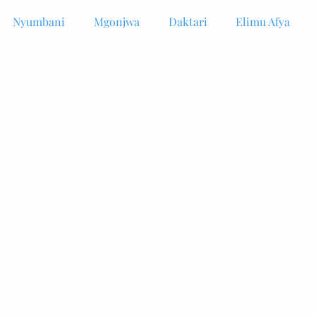
Nyumbani
Mgonjwa
Daktari
Elimu Afya