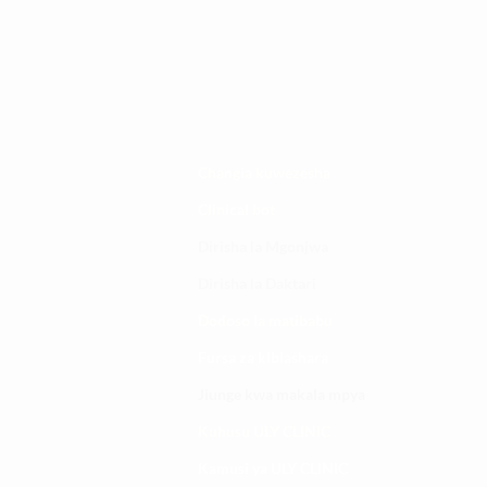
Changia kuwezesha
Clinical bot
Dirisha la Mgonjwa
Dirisha la Daktari
Dodoso la matibabu
Fursa za kibiashara
Jiunge kwa makala mpya
Kuhusu ULY CLINIC
Kamusi ya ULY CLINIC