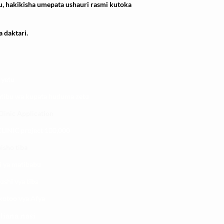
u, hakikisha umepata ushauri rasmi kutoka
 daktari.
 yetu
atibu wa kupata huduma zetu
linic Application
LINIC project 100,00
0
isho tiba
i ya matibabu
ushi vya tiba
kotoo vya Afya
liana nasi