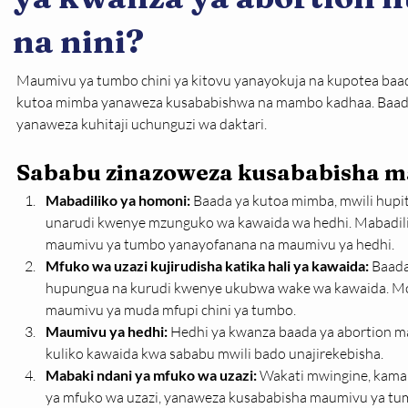
na nini?
Maumivu ya tumbo chini ya kitovu yanayokuja na kupotea baad
kutoa mimba yanaweza kusababishwa na mambo kadhaa. Baadhi 
yanaweza kuhitaji uchunguzi wa daktari.
Sababu zinazoweza kusababisha 
Mabadiliko ya homoni: 
Baada ya kutoa mimba, mwili hupit
unarudi kwenye mzunguko wa kawaida wa hedhi. Mabadil
maumivu ya tumbo yanayofanana na maumivu ya hedhi.
Mfuko wa uzazi kujirudisha katika hali ya kawaida: 
Baada
hupungua na kurudi kwenye ukubwa wake wa kawaida. M
maumivu ya muda mfupi chini ya tumbo.
Maumivu ya hedhi: 
Hedhi ya kwanza baada ya abortion ma
kuliko kawaida kwa sababu mwili bado unajirekebisha.
Mabaki ndani ya mfuko wa uzazi: 
Wakati mwingine, kama 
ya mfuko wa uzazi, yanaweza kusababisha maumivu ya tu