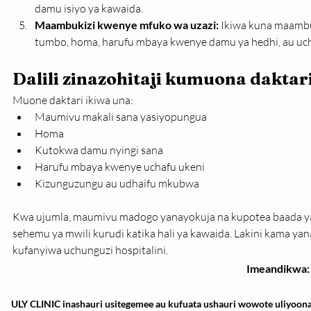
damu isiyo ya kawaida.
Maambukizi kwenye mfuko wa uzazi: 
Ikiwa kuna maambu
tumbo, homa, harufu mbaya kwenye damu ya hedhi, au uch
Dalili zinazohitaji kumuona daktar
Muone daktari ikiwa una:
Maumivu makali sana yasiyopungua
Homa
Kutokwa damu nyingi sana
Harufu mbaya kwenye uchafu ukeni
Kizunguzungu au udhaifu mkubwa
Kwa ujumla, maumivu madogo yanayokuja na kupotea baada y
sehemu ya mwili kurudi katika hali ya kawaida. Lakini kama ya
kufanyiwa uchunguzi hospitalini.
Imeandikwa:
ULY CLINIC inashauri usitegemee au kufuata ushauri wowote uliyoona