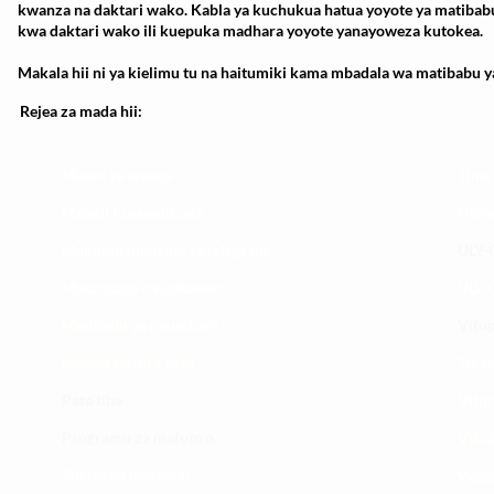
kwanza na daktari wako. Kabla ya kuchukua hatua yoyote ya matibab
kwa daktari wako ili kuepuka madhara yoyote yanayoweza kutokea.
Makala hii ni ya kielimu tu na haitumiki kama mbadala wa matibabu ya
Rejea za mada hii:
Maoni ya wateja
Timu
Mahali tunapatikana
Utar
Makundi mengine ya
telegram
ULY-C
Matangazo na udhamini
ULY C
​Matibabu ya nyumbani
Vifup
Maono na dira yetu
Tiket
Pata tiba
Vifur
Programu za mafunzo
Viko
Sheria na masharti
Wasi