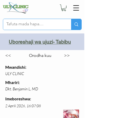
Uboreshaji wa ujuzi- Tabibu
<<
Orodha kuu
>>
Mwandishi:
ULY CLINIC
Mhariri:
Dkt. Benjamin L, MD
Imeboreshwa:
2 Aprili 2026, 16:07:08