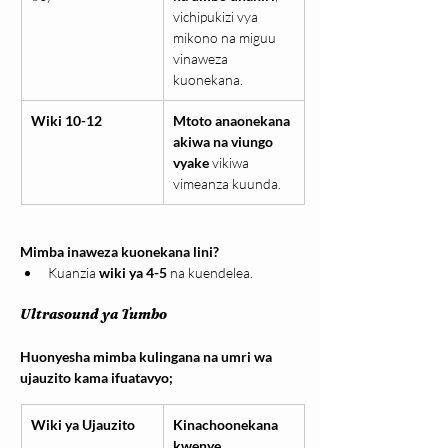
vichipukizi vya 
mikono na miguu 
vinaweza 
kuonekana.
Wiki 10-12
Mtoto anaonekana 
akiwa na viungo 
vyake
 vikiwa 
vimeanza kuunda.
Mimba inaweza kuonekana lini?
Kuanzia 
wiki ya 4-5
 na kuendelea.
Ultrasound ya Tumbo
Huonyesha mimba kulingana na umri wa 
ujauzito kama ifuatavyo;
Wiki ya Ujauzito
Kinachoonekana 
kwenye 