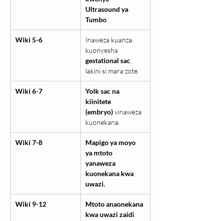
Ultrasound ya 
Tumbo
Wiki 5-6
Inaweza kuanza 
kuonyesha 
gestational sac
, 
lakini si mara zote.
Wiki 6-7
Yolk sac na 
kiinitete 
(embryo)
 vinaweza 
kuonekana.
Wiki 7-8
Mapigo ya moyo 
ya mtoto 
yanaweza 
kuonekana kwa 
uwazi.
Wiki 9-12
Mtoto anaonekana 
kwa uwazi zaidi
, 