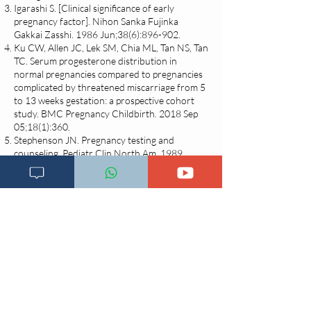
Igarashi S. [Clinical significance of early
pregnancy factor]. Nihon Sanka Fujinka
Gakkai Zasshi. 1986 Jun;38(6):896-902.
Ku CW, Allen JC, Lek SM, Chia ML, Tan NS, Tan
TC. Serum progesterone distribution in
normal pregnancies compared to pregnancies
complicated by threatened miscarriage from 5
to 13 weeks gestation: a prospective cohort
study. BMC Pregnancy Childbirth. 2018 Sep
05;18(1):360.
Stephenson JN. Pregnancy testing and
counseling. Pediatr Clin North Am. 1989
Jun;36(3):681-96.
Gnoth C, Johnson S. Strips of Hope: Accuracy
of Home Pregnancy Tests and New
Developments. Geburtshilfe Frauenheilkd.
2014 Jul;74(7):661-669.
Griffey RT, Trent CJ, Bavolek RA, Keeperman
JB, Sampson C, Poirier RF. "Hook-like effect"
causes false-negative point-of-care urine
pregnancy testing in emergency patients. J
Emerg Med. 2013 Jan;44(1):155-60.
Fontenot HB, George ER. Sexually transmitted