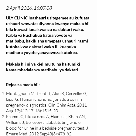
2 Aprili 2026, 16:07:08
ULY CLINIC inashauri usitegemee au kufuata
ushauri wowote uliyoona kwenye makala hii
bila kuwasiliana kwanza na daktari wako.
Kabla ya kuchukua hatua yoyote ya
matibabu, hakikisha umepata ushauri rasmi
kutoka kwa daktari wako ili kuepuka
madhara yoyote yanayoweza kutokea.
Makala hii ni ya kielimu tu na haitumiki
kama mbadala wa matibabu ya daktari.
Rejea za mada hii:
Montagnana M, Trenti T, Aloe R, Cervellin G,
Lippi G. Human chorionic gonadotropin in
pregnancy diagnostics. Clin Chim Acta. 2011
Aug 17;
412(17-18)
:1515-20.
Fromm C, Likourezos A, Haines L, Khan AN,
Williams J, Berezow J. Substituting whole
blood for urine in a bedside pregnancy test. J
Emerg Med. 2012 Sep;43(3):478-82.