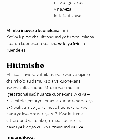
na viungo vikuu 
vinaweza 
kutofautishwa.
Mimba inaweza kuonekana lini?
Katika kipimo cha ultrosound ya tumbo, mimba 
huanza kuonekana kuanzia 
wiki ya 5-6
 na 
kuendelea.
Hitimisho
Mimba inaweza kuthibitishwa kwenye kipimo 
cha mkojo au damu kabla ya kuonekana 
kwenye ultrasound. Mfuko wa ujauzito 
(gestational sac) huanza kuonekana wiki ya 4-
5, kiinitete (embryo) huanza kuonekana wiki ya 
5-6 wakati mapigo ya moyo huonekana kwa 
mara ya kwanza wiki ya 6-7. Kwa kutumia 
ultrasound ya tumbo, mimba huonekana 
baadaye kidogo kuliko ultrasound ya uke.
Imeandikwa: