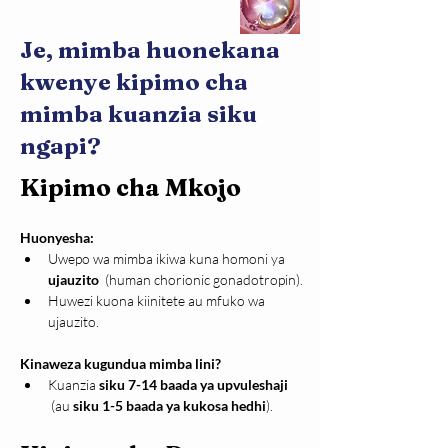
Je, mimba huonekana
kwenye kipimo cha
mimba kuanzia siku
ngapi?
Kipimo cha Mkojo
Huonyesha:
Uwepo wa mimba ikiwa kuna homoni ya 
ujauzito 
 (human chorionic gonadotropin).
Huwezi kuona kiinitete au mfuko wa 
ujauzito.
Kinaweza kugundua mimba lini?
Kuanzia 
siku 7-14 baada ya upvuleshaji 
 (au 
siku 1-5 baada ya kukosa hedhi
).