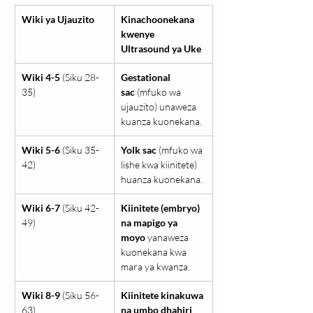
Wiki ya Ujauzito
Kinachoonekana 
kwenye 
Ultrasound ya Uke
Wiki 4-5
 (Siku 28-
Gestational 
35)
sac
 (mfuko wa 
ujauzito) unaweza 
kuanza kuonekana.
Wiki 5-6
 (Siku 35-
Yolk sac
 (mfuko wa 
42)
lishe kwa kiinitete) 
huanza kuonekana.
Wiki 6-7
 (Siku 42-
Kiinitete (embryo) 
49)
na mapigo ya 
moyo
 yanaweza 
kuonekana kwa 
mara ya kwanza.
Wiki 8-9
 (Siku 56-
Kiinitete kinakuwa 
63)
na umbo dhahiri
, 