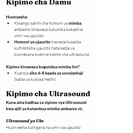
Kipimo cha Damu
Huonyesha:
Kiwango sahihi cha homoni ya 
mimba
, 
ambacho kinaweza kutumika kukadiria 
umri wa ujauzito.
Homoni ya ujauzito
 inaweza kusaidia 
kuthibitisha ujauzito hata kabla ya 
kuonekana kwenye kipimo cha ultrasound.
Kipimo kinaweza kugundua mimba lini?
Kuanzia 
siku 6-8 baada ya uovuleshaji 
(kabla ya kukosa hedhi).
Kipimo cha Ultrasound
Kuna aina kadhaa za vipimo vya Ultrosound 
kwa ajili ya kutambua mimba ambavyo ni;
Ultrasound ya Uke 
Huonyesha kulingana na umri wa ujauzito: