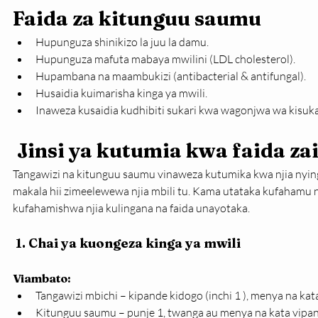
Faida za kitunguu saumu
Hupunguza shinikizo la juu la damu.
Hupunguza mafuta mabaya mwilini (LDL cholesterol).
Hupambana na maambukizi (antibacterial & antifungal).
Husaidia kuimarisha kinga ya mwili.
Inaweza kusaidia kudhibiti sukari kwa wagonjwa wa kisuka
 Jinsi ya kutumia kwa faida za
Tangawizi na kitunguu saumu vinaweza kutumika kwa njia nyingi
makala hii zimeelewewa njia mbili tu. Kama utataka kufahamu njia
kufahamishwa njia kulingana na faida unayotaka.
 1. 
Chai ya kuongeza kinga ya mwili
Viambato:
Tangawizi mbichi – kipande kidogo (inchi 1 ), menya na kat
Kitunguu saumu – punje 1, twanga au menya na kata vipa