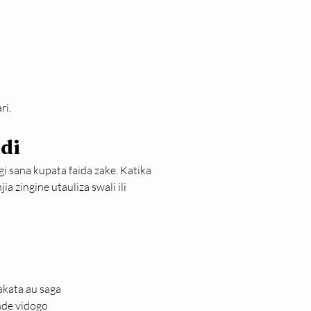
ri.
idi
 sana kupata faida zake. Katika 
 zingine utauliza swali ili 
akata au saga
nde vidogo