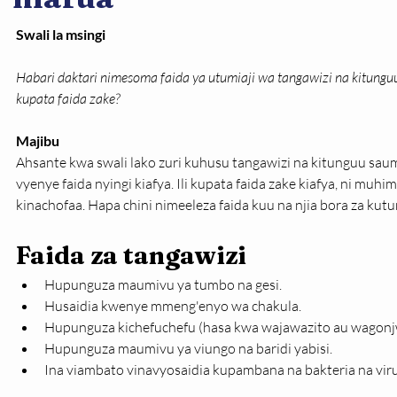
Swali la msingi
Habari daktari nimesoma faida ya utumiaji wa tangawizi na kitungu
kupata faida zake?
Majibu
Ahsante kwa swali lako zuri kuhusu tangawizi na kitunguu saumu
vyenye faida nyingi kiafya. Ili kupata faida zake kiafya, ni muhi
kinachofaa. Hapa chini nimeeleza faida kuu na njia bora za kutu
Faida za tangawizi
Hupunguza maumivu ya tumbo na gesi.
Husaidia kwenye mmeng'enyo wa chakula.
Hupunguza kichefuchefu (hasa kwa wajawazito au wagon
Hupunguza maumivu ya viungo na baridi yabisi.
Ina viambato vinavyosaidia kupambana na bakteria na viru