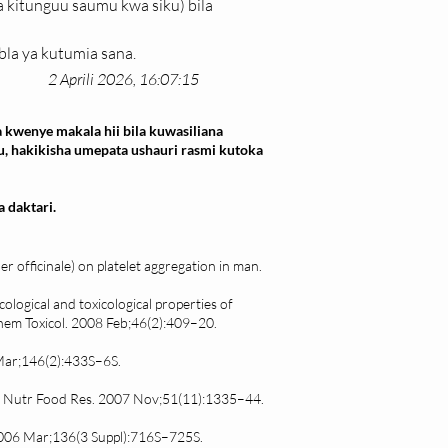
a kitunguu saumu kwa siku) bila 
la ya kutumia sana.
2 Aprili 2026, 16:07:15
 kwenye makala hii bila kuwasiliana
u, hakikisha umepata ushauri rasmi kutoka
 daktari.
ber officinale) on platelet aggregation in man.
ogical and toxicological properties of
Chem Toxicol. 2008 Feb;46(2):409–20.
 Mar;146(2):433S–6S.
Mol Nutr Food Res. 2007 Nov;51(11):1335–44.
. 2006 Mar;136(3 Suppl):716S–725S.