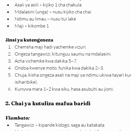
Asali ya asili – kijiko 1 cha chakula
Mdalasini (unga) – nusu kijiko cha chai
Ndimu au limau – nusu tui lake
Maji – kikombe 1
Jinsi ya kutengeneza
Chemsha maji hadi yachemke vizuri.
Ongeza tangawizi, kitunguu saumu na mdalasini.
Acha vichemke kwa dakika 5–7.
Ondoa kwenye moto, funika kwa dakika 2–3.
Chuja, kisha ongeza asali na maji ya ndimu ukiwa tayari kun
isiharibike).
Kunywa mara 1–2 kwa siku, hasa asubuhi au jioni.
2. 
Chai ya kutuliza mafua baridi
Viambato:
Tangawizi – kipande kidogo, saga au katakata