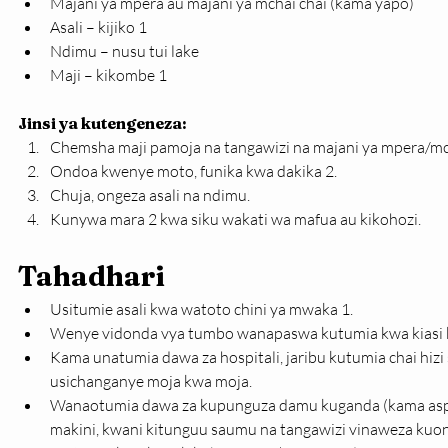
Majani ya mpera au majani ya mchai chai (kama yapo)
Asali – kijiko 1
Ndimu – nusu tui lake
Maji – kikombe 1
Jinsi ya kutengeneza:
Chemsha maji pamoja na tangawizi na majani ya mpera/mch
Ondoa kwenye moto, funika kwa dakika 2.
Chuja, ongeza asali na ndimu.
Kunywa mara 2 kwa siku wakati wa mafua au kikohozi.
Tahadhari
Usitumie asali kwa watoto chini ya mwaka 1.
Wenye vidonda vya tumbo wanapaswa kutumia kwa kiasi ki
Kama unatumia dawa za hospitali, jaribu kutumia chai hizi
usichanganye moja kwa moja.
Wanaotumia dawa za kupunguza damu kuganda (kama aspi
makini, kwani kitunguu saumu na tangawizi vinaweza kuo