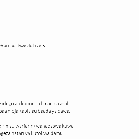
ai chai kwa dakika 5.
dogo au kuondoa limao na asali.
 saa moja kabla au baada ya dawa, 
rin au warfarin) wanapaswa kuwa 
ngeza hatari ya kutokwa damu.