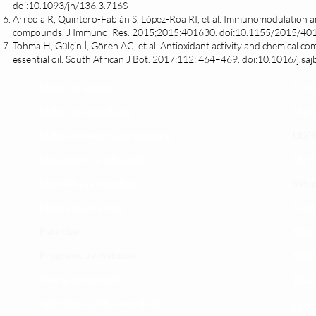
doi:10.1093/jn/136.3.716S
Arreola R, Quintero-Fabián S, López-Roa RI, et al. Immunomodulation an
compounds. J Immunol Res. 2015;2015:401630. doi:10.1155/2015/40
Tohma H, Gülçin İ, Gören AC, et al. Antioxidant activity and chemical com
essential oil. South African J Bot. 2017;112: 464–469. doi:10.1016/j.sa
Maoni ya wateja
Timu
Mahali tunapatikana
Utar
Makundi mengine ya
telegram
ULY-C
Matangazo na udhamini
ULY C
​Matibabu ya nyumbani
Vifup
Maono na dira yetu
Tiket
Pata tiba
Vifur
Programu za mafunzo
Viko
Sheria na masharti
Wasi
Tafiti ULY CLINIC Swahili AI
Uchu