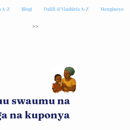
 A-Z
Blogi
Dalili & Viashiria A-Z
Mengineyo
>>
guu swaumu na
ga na kuponya