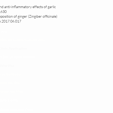
d anti-inflammatory effects of garlic
1630
position of ginger (Zingiber officinale)
jb.2017.06.017
 yetu
atibu wa kupata huduma zetu
linic Application
LINIC project 100,00
0
isho tiba
i ya matibabu
ushi vya tiba
kotoo vya Afya
liana nasi
kuaji Historia CME