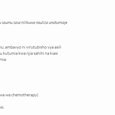
u saumu sasa nilikuwa nauliza unatumiaje 
, ambavyo ni virutubisho vya asili 
mu kutumia kwa njia sahihi na kiasi 
mia:
jwa wa chemotherapy).
si.