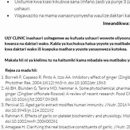
Usitumie kwa kiasi kikubwa sana (mfano zaidi ya punje 3 z
ushauri.
Wajawazito na mama wanaonyonyesha waulize daktari kab
Imeandikwa:
ULY CLINIC inashauri usitegemee au kufuata ushauri wowote uliyoona
kwanza na daktari wako. Kabla ya kuchukua hatua yoyote ya matibab
kwa daktari wako ili kuepuka madhara yoyote yanayoweza kutokea.
Makala hii ni ya kielimu tu na haitumiki kama mbadala wa matibabu ya
Rejea za mada hii:
Borrelli F, Capasso R, Pinto A, Izzo AA. Inhibitory effect of ginger (Zingi
Phytother Res. 2004;18(12):963–6. doi:10.1002/ptr.1563
Ali BH, Blunden G, Tanira MO, Nemmar A. Some phytochemical, pharmacol
ginger (Zingiber officinale Roscoe): A review of recent research. Food 
doi:10.1016/j.fct.2007.09.085
Percival SS. Aged garlic extract modifies human immunity. J Nutr. 2016
doi:10.3945/jn.114.202192
Rahman K. Effects of garlic on platelet biochemistry and physiology. 
doi:10.1002/mnfr.200600281
Amagase H. Clarifying the real bioactive constituents of garlic. J Nutr