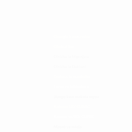
Changia kuwezesha
Clinical bot
Dirisha la Mgonjwa
Dirisha la Daktari
Dodoso la matibabu
Fursa za kibiashara
Jiunge kwa makala mpya
Kuhusu ULY CLINIC
Kamusi ya ULY CLINIC
Maoni ya mteja