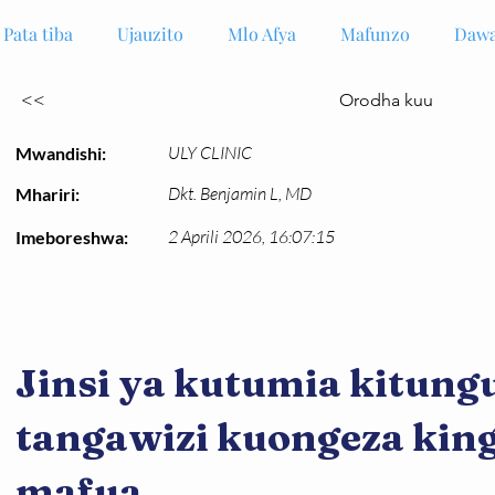
Pata tiba
Ujauzito
Mlo Afya
Mafunzo
Dawa
<<
Orodha kuu
ULY CLINIC
Mwandishi:
Dkt. Benjamin L, MD
Mhariri:
2 Aprili 2026, 16:07:15
Imeboreshwa:
Jinsi ya kutumia kitun
tangawizi kuongeza kin
mafua