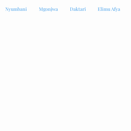
Nyumbani
Mgonjwa
Daktari
Elimu Afya