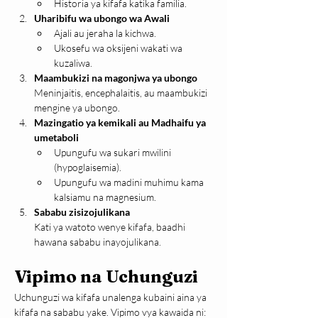
Historia ya kifafa katika familia.
Uharibifu wa ubongo wa Awali
Ajali au jeraha la kichwa.
Ukosefu wa oksijeni wakati wa 
kuzaliwa.
Maambukizi na magonjwa ya ubongo
Meninjaitis, encephalaitis, au maambukizi 
mengine ya ubongo.
Mazingatio ya kemikali au Madhaifu ya 
umetaboli
Upungufu wa sukari mwilini 
(hypoglaisemia).
Upungufu wa madini muhimu kama 
kalsiamu na magnesium.
Sababu zisizojulikana
Kati ya watoto wenye kifafa, baadhi 
hawana sababu inayojulikana.
Vipimo na Uchunguzi
Uchunguzi wa kifafa unalenga kubaini aina ya 
kifafa na sababu yake. Vipimo vya kawaida ni: