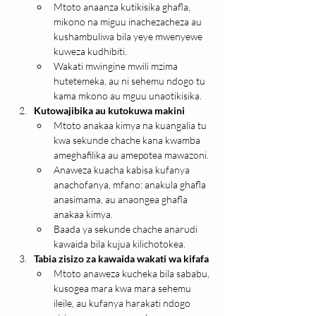
Mtoto anaanza kutikisika ghafla, 
mikono na miguu inachezacheza au 
kushambuliwa bila yeye mwenyewe 
kuweza kudhibiti.
Wakati mwingine mwili mzima 
hutetemeka, au ni sehemu ndogo tu 
kama mkono au mguu unaotikisika.
Kutowajibika au kutokuwa makini
Mtoto anakaa kimya na kuangalia tu 
kwa sekunde chache kana kwamba 
ameghafilika au amepotea mawazoni.
Anaweza kuacha kabisa kufanya 
anachofanya, mfano: anakula ghafla 
anasimama, au anaongea ghafla 
anakaa kimya.
Baada ya sekunde chache anarudi 
kawaida bila kujua kilichotokea.
Tabia zisizo za kawaida wakati wa kifafa
Mtoto anaweza kucheka bila sababu, 
kusogea mara kwa mara sehemu 
ileile, au kufanya harakati ndogo 