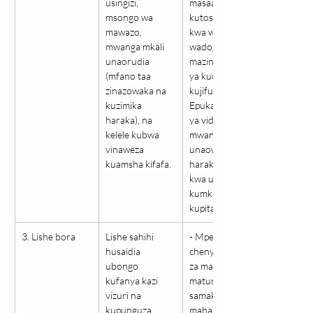
usingizi, 
masaa ya 
msongo wa 
kutosha (8–10 
mawazo, 
kwa watoto 
mwanga mkali 
wadogo). - Mpe 
unaorudia 
mazingira tulivu 
(mfano taa 
ya kucheza na 
zinazowaka na 
kujifunza. - 
kuzimika 
Epuka michezo 
haraka), na 
ya video yenye 
kelele kubwa 
mwanga 
vinaweza 
unaowaka 
kuamsha kifafa.
haraka. - Mlee 
kwa utulivu bila 
kumkasirikia 
kupita kiasi.
3. Lishe bora
Lishe sahihi 
- Mpe chakula 
husaidia 
chenye mboga 
ubongo 
za majani, 
kufanya kazi 
matunda, 
vizuri na 
samaki, maziwa, 
kupunguza 
maharagwe, na 