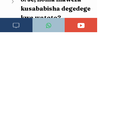
kusababisha degedege 
kwa watoto?
6. Je, mtoto mwenye 
kifafa anatakiwa 
kutumia dawa kwa 
muda gani?
7. Ni lini mtoto 
mwenye kifafa 
anatakiwa kupelekwa 
hospitali haraka?
8. Je, mtoto mwenye 
kifafa anaweza 
kupata chanjo zote?
9. Je, kifafa kinaweza 