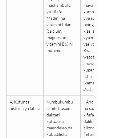
mashambulizi 
mayai. - Epuka 
ya kifafa. 
kumpa vyakula 
Madini na 
vya sukari 
vitamini fulani 
nyingi kupita 
(calcium, 
kiasi au vyakula 
magnesium, 
vya mafuta 
vitamini B6) ni 
yasiyo na afya. - 
muhimu.
Kwa baadhi ya 
watoto, daktari 
anaweza 
kupendekeza 
lishe maalum 
(kama 
ketogenic 
diet
).
4. Kutunza 
Kumbukumbu 
- Andika tarehe 
historia ya kifafa
sahihi husaidia 
na saa ya kila 
daktari 
kifafa. - Eleza 
kufuatilia 
dalili 
maendeleo na 
zilizoonekana 
kubadilisha 
(mfano: 