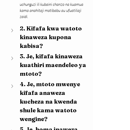
uchunguzi ili kubaini chanzo na kuamua 
kama anahitaji matibabu au ufuatiliaji 
zaidi.
2. Kifafa kwa watoto 
kinaweza kupona 
kabisa?
3. Je, kifafa kinaweza 
kuathiri maendeleo ya 
mtoto?
4. Je, mtoto mwenye 
kifafa anaweza 
kucheza na kwenda 
shule kama watoto 
wengine?
5. Je, homa inaweza 