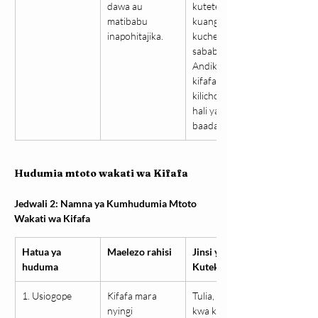
dawa au 
kutetemeka, 
matibabu 
kuangalia tu, au 
inapohitajika.
kucheka bila 
sababu). - 
Andika muda 
kifafa 
kilichodumu na 
hali ya mtoto 
baada ya kifafa.
Hudumia mtoto wakati wa Kifafa
Jedwali 2: Namna ya Kumhudumia Mtoto 
Wakati wa Kifafa
Hatua ya 
Maelezo rahisi
Jinsi ya 
huduma
Kutekeleza
1. Usiogope
Kifafa mara 
Tulia, pumua 
nyingi 
kwa kina, na 