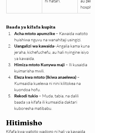
ni hatari.
au peleka 
hospitali haraka.
Baada ya kifafa kupita
Acha mtoto apumzike
 – Kawaida watoto 
huishiwa nguvu na wanahitaji usingizi.
Uangalizi wa kawaida- 
Angalia kama kuna 
jeraha, kichefuchefu, au hali nyingine isiyo 
ya kawaida.
Himiza mtoto Kunywa maji
 – Ili kusaidia 
kuimarisha mwili.
Eleza kwa mtoto (Ikiwa anaelewa)
 – 
Kumsaidia kuelewa ni nini kilitokea na 
kuondoa hofu.
Rekodi tukio
 – Muda, tabia, na dalili 
baada ya kifafa ili kumsaidia daktari 
kuboresha matibabu.
Hitimisho
Kifafa kwa watoto wadogo ni hali ya kawaida 