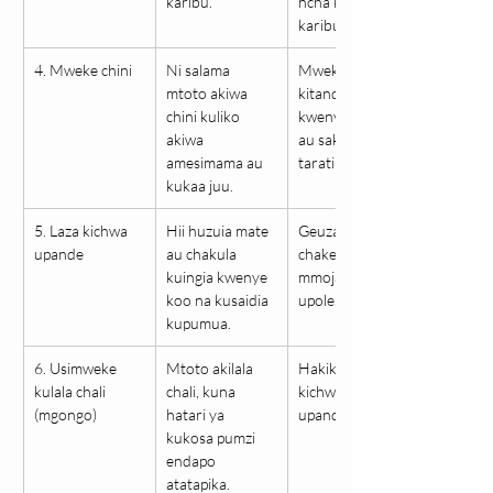
karibu.
ncha kali vilivyo 
karibu.
4. Mweke chini
Ni salama 
Mweke 
mtoto akiwa 
kitandani, 
chini kuliko 
kwenye mkeka 
akiwa 
au sakafuni 
amesimama au 
taratibu.
kukaa juu.
5. Laza kichwa 
Hii huzuia mate 
Geuza kichwa 
upande
au chakula 
chake upande 
kuingia kwenye 
mmoja kwa 
koo na kusaidia 
upole.
kupumua.
6. Usimweke 
Mtoto akilala 
Hakikisha 
kulala chali 
chali, kuna 
kichwa kiko 
(mgongo)
hatari ya 
upande mmoja.
kukosa pumzi 
endapo 
atatapika.