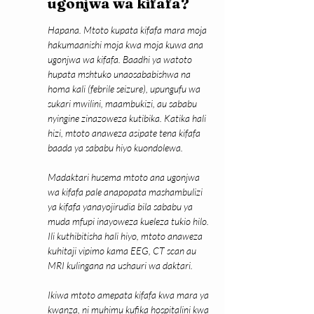
ugonjwa wa kifafa?
Hapana. Mtoto kupata kifafa mara moja 
hakumaanishi moja kwa moja kuwa ana 
ugonjwa wa kifafa. Baadhi ya watoto 
hupata mshtuko unaosababishwa na 
homa kali (febrile seizure), upungufu wa 
sukari mwilini, maambukizi, au sababu 
nyingine zinazoweza kutibika. Katika hali 
hizi, mtoto anaweza asipate tena kifafa 
baada ya sababu hiyo kuondolewa.
Madaktari husema mtoto ana ugonjwa 
wa kifafa pale anapopata mashambulizi 
ya kifafa yanayojirudia bila sababu ya 
muda mfupi inayoweza kueleza tukio hilo. 
Ili kuthibitisha hali hiyo, mtoto anaweza 
kuhitaji vipimo kama EEG, CT scan au 
MRI kulingana na ushauri wa daktari.
Ikiwa mtoto amepata kifafa kwa mara ya 
kwanza, ni muhimu kufika hospitalini kwa 