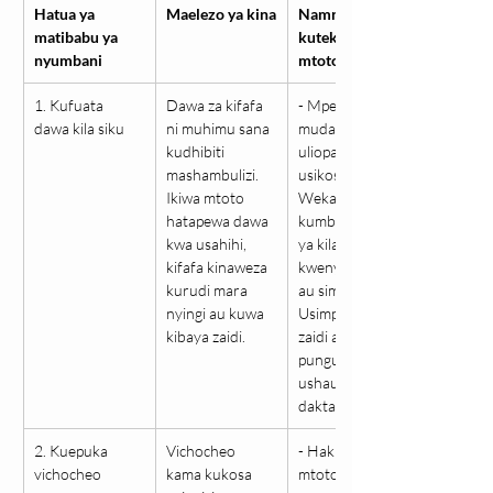
Hatua ya 
Maelezo ya kina
Namna ya 
matibabu ya 
kutekeleza kwa 
nyumbani
mtoto
1. Kufuata 
Dawa za kifafa 
- Mpe dawa kwa 
dawa kila siku
ni muhimu sana 
muda 
kudhibiti 
uliopangwa na 
mashambulizi. 
usikose dozi. - 
Ikiwa mtoto 
Weka 
hatapewa dawa 
kumbukumbu 
kwa usahihi, 
ya kila dozi 
kifafa kinaweza 
kwenye daftari 
kurudi mara 
au simu. - 
nyingi au kuwa 
Usimpe dawa 
kibaya zaidi.
zaidi au 
pungufu bila 
ushauri wa 
daktari.
2. Kuepuka 
Vichocheo 
- Hakikisha 
vichocheo
kama kukosa 
mtoto analala 