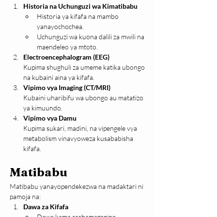
Historia na Uchunguzi wa Kimatibabu
Historia ya kifafa na mambo 
yanayochochea.
Uchunguzi wa kuona dalili za mwili na 
maendeleo ya mtoto.
Electroencephalogram (EEG)
Kupima shughuli za umeme katika ubongo 
na kubaini aina ya kifafa.
Vipimo vya Imaging (CT/MRI)
Kubaini uharibifu wa ubongo au matatizo 
ya kimuundo.
Vipimo vya Damu
Kupima sukari, madini, na vipengele vya 
metabolism vinavyoweza kusababisha 
kifafa.
Matibabu
Matibabu yanayopendekezwa na madaktari ni 
pamoja na:
Dawa za Kifafa
Dawa kama carbamazepine, 