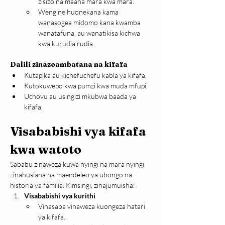
zisizo na maana mara kwa mara.
Wengine huonekana kama 
wanasogea midomo kana kwamba 
wanatafuna, au wanatikisa kichwa 
kwa kurudia rudia.
Dalili zinazoambatana na kifafa
Kutapika au kichefuchefu kabla ya kifafa.
Kutokuwepo kwa pumzi kwa muda mfupi.
Uchovu au usingizi mkubwa baada ya 
kifafa.
Visababishi vya kifafa 
kwa watoto
Sababu zinaweza kuwa nyingi na mara nyingi 
zinahusiana na maendeleo ya ubongo na 
historia ya familia. Kimsingi, zinajumuisha:
Visababishi vya kurithi
Vinasaba vinaweza kuongeza hatari 
ya kifafa.