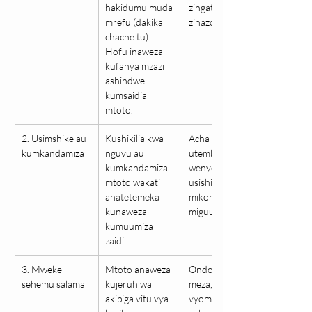
hakidumu muda 
zingatia hatua 
mrefu (dakika 
zinazofuata.
chache tu). 
Hofu inaweza 
kufanya mzazi 
ashindwe 
kumsaidia 
mtoto.
2. Usimshike au 
Kushikilia kwa 
Acha mwili wake 
kumkandamiza
nguvu au 
utembee 
kumkandamiza 
wenyewe, 
mtoto wakati 
usishikilie 
anatetemeka 
mikono au 
kunaweza 
miguu.
kumuumiza 
zaidi.
3. Mweke 
Mtoto anaweza 
Ondoa viti, 
sehemu salama
kujeruhiwa 
meza, au 
akipiga vitu vya 
vyombo vyenye 