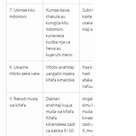
7. Usimpe kitu 
Kumpa dawa, 
Subiri kifafa 
mdomoni
chakula au 
kipite ndipo 
kuingiza kitu 
utakapompa 
mdomoni 
maji au dawa.
kunaweza 
kuziba njia ya 
hewa au 
kujeruhi meno.
8. Usiache 
Mtoto anahitaji 
Kaa karibu naye 
mtoto peke yake
uangalizi mpaka 
hadi 
kifafa kimalizike.
atakapopata 
nafuu.
9. Rekodi muda 
Daktari 
Angalia saa au 
wa kifafa
anahitaji kujua 
simu kuhesabu 
muda wa kifafa. 
muda. Ikiwa 
Kifafa 
kinaendelea 
kikiendelea zaidi 
zaidi ya dakika 
ya dakika 5–10 
5, mwite daktari 