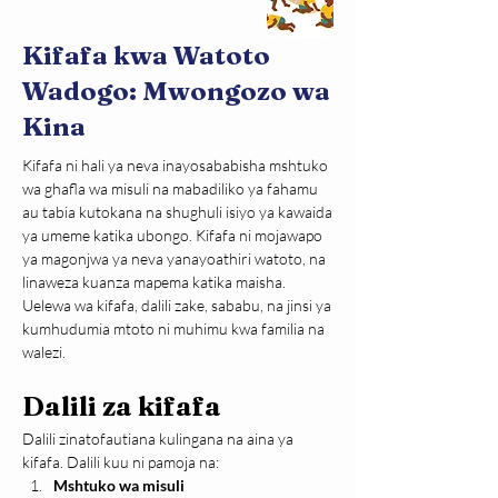
Kifafa kwa Watoto
Wadogo: Mwongozo wa
Kina
Kifafa ni hali ya neva inayosababisha mshtuko 
wa ghafla wa misuli na mabadiliko ya fahamu 
au tabia kutokana na shughuli isiyo ya kawaida 
ya umeme katika ubongo. Kifafa ni mojawapo 
ya magonjwa ya neva yanayoathiri watoto, na 
linaweza kuanza mapema katika maisha. 
Uelewa wa kifafa, dalili zake, sababu, na jinsi ya 
kumhudumia mtoto ni muhimu kwa familia na 
walezi.
Dalili za kifafa
Dalili zinatofautiana kulingana na aina ya 
kifafa. Dalili kuu ni pamoja na:
Mshtuko wa misuli