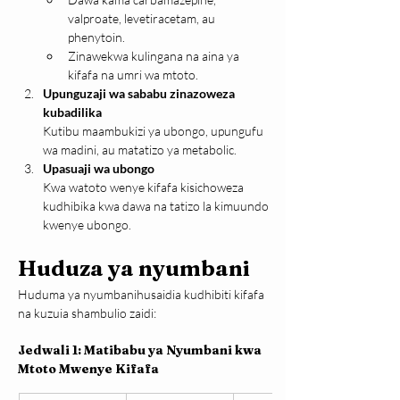
valproate, levetiracetam, au 
phenytoin.
Zinawekwa kulingana na aina ya 
kifafa na umri wa mtoto.
Upunguzaji wa sababu zinazoweza 
kubadilika
Kutibu maambukizi ya ubongo, upungufu 
wa madini, au matatizo ya metabolic.
Upasuaji wa ubongo
Kwa watoto wenye kifafa kisichoweza 
kudhibika kwa dawa na tatizo la kimuundo 
kwenye ubongo.
Huduza ya nyumbani
Huduma ya nyumbanihusaidia kudhibiti kifafa 
na kuzuia shambulio zaidi:
Jedwali 1: Matibabu ya Nyumbani kwa 
Mtoto Mwenye Kifafa