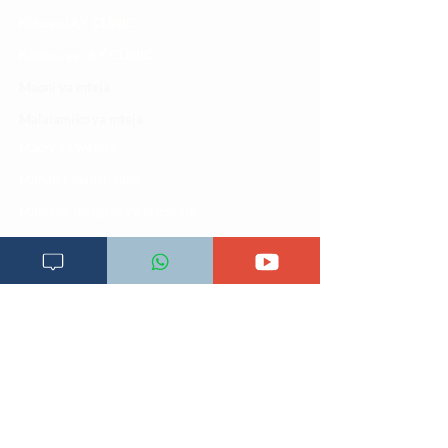
Kuhusu ULY CLINIC
Kamusi ya ULY CLINIC
Maoni ya mteja
Malalamiko ya mteja
Maoni ya wateja
Mahali tunapatikana
Makundi mengine ya
telegram
Matangazo na udhamini
​Matibabu ya nyumbani
Maono na dira yetu
Pata tiba
Programu za mafunzo
Sheria na masharti
Tafiti ULY CLINIC Swahili AI