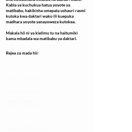
Kabla ya kuchukua hatua yoyote ya
matibabu, hakikisha umepata ushauri rasmi
kutoka kwa daktari wako ili kuepuka
madhara yoyote yanayoweza kutokea.
Makala hii ni ya kielimu tu na haitumiki
kama mbadala wa matibabu ya daktari.
Rejea za mada hii:
Changia kuwezesha
Clinical bot
Dirisha la Mgonjwa
Dirisha la Daktari
Dodoso la matibabu
Fursa za kibiashara
Jiunge kwa makala mpya