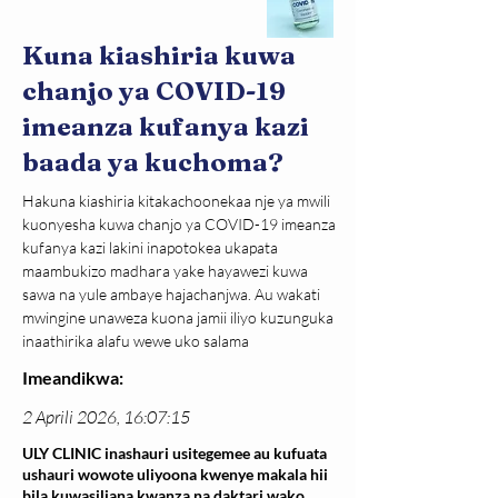
Kuna kiashiria kuwa
chanjo ya COVID-19
imeanza kufanya kazi
baada ya kuchoma?
Hakuna kiashiria kitakachoonekaa nje ya mwili 
kuonyesha kuwa chanjo ya COVID-19 imeanza 
kufanya kazi lakini inapotokea ukapata 
maambukizo madhara yake hayawezi kuwa 
sawa na yule ambaye hajachanjwa. Au wakati 
mwingine unaweza kuona jamii iliyo kuzunguka 
inaathirika alafu wewe uko salama
Imeandikwa:
2 Aprili 2026, 16:07:15
ULY CLINIC inashauri usitegemee au kufuata
ushauri wowote uliyoona kwenye makala hii
bila kuwasiliana kwanza na daktari wako.