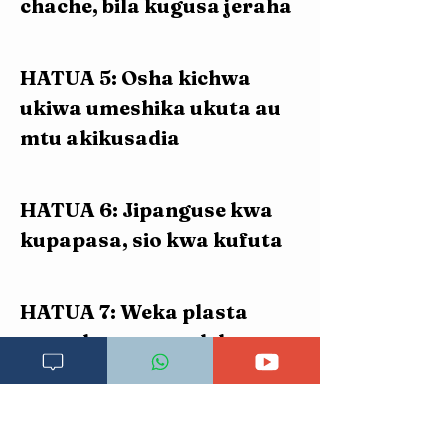
chache, bila kugusa jeraha
HATUA 5: Osha kichwa 
ukiwa umeshika ukuta au 
mtu akikusadia
HATUA 6: Jipanguse kwa 
kupapasa, sio kwa kufuta
HATUA 7: Weka plasta 
mpya kama umeelekezwa
Hitimisho
Kuoga baada ya kujifungua kwa upasuaji 