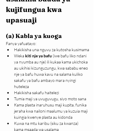
kujifungua kwa 
upasuaji
(a) Kabla ya kuoga
Fanya yafuatayo:
Hakikisha una nguvu za kutosha kusimama
Weka 
kiti nje ya bafu
 (iwe bafu liko ndani 
ya nyumba au nje) ili kukaa kama ukichoka 
au ukihisi kizunguzungu, kwa sababu eneo 
nje ya bafu huwa kavu na salama kuliko 
sakafu ya bafu ambayo mara nyingi 
huteleza
Hakikisha sakafu haitelezi
Tumia maji ya uvuguvugu, siyo moto sana
Kama plasta inaruhusu maji kupita, funika 
jeraha kwa nailoni maalumu ya kuzuia maji 
kuingia kwenye plasta au kidonda
Kuwa na mtu karibu (siku za kwanza) 
kama msaada wa usalama