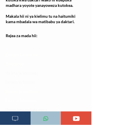
madhara yoyote yanayoweza kutokea.
Makala hii ni ya kielimu tu na haitumiki
kama mbadala wa matibabu ya daktari.
Rejea za mada hii:
Changia kuwezesha
Clinical bot
Dirisha la Mgonjwa
Dirisha la Daktari
Dodoso la matibabu
Fursa za kibiashara
Jiunge kwa makala mpya
Kuhusu ULY CLINIC