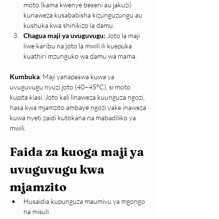
moto (kama kwenye beseni au jakuzi) 
kunaweza kusababisha kizunguzungu au 
kushuka kwa shinikizo la damu.
Chagua maji ya uvuguvugu: 
Joto la maji 
liwe karibu na joto la mwili ili kuepuka 
kuathiri mzunguko wa damu wa mama.
Kumbuka
: Maji yanapaswa kuwa ya 
uvuguvugu nyuzi joto (40–45°C), si moto 
kupita kiasi. Joto kali linaweza kuunguza ngozi, 
hasa kwa mjamzito ambaye ngozi yake inaweza 
kuwa nyeti zaidi kutokana na mabadiliko ya 
mwili.
Faida za kuoga maji ya 
uvuguvugu kwa 
mjamzito
Husaidia kupunguza maumivu ya mgongo 
na misuli