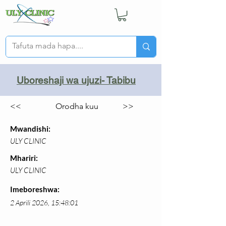
Uboreshaji wa ujuzi- Tabibu
<<
Orodha kuu
>>
Mwandishi:
ULY CLINIC
Mhariri:
ULY CLINIC
Imeboreshwa:
2 Aprili 2026, 15:48:01