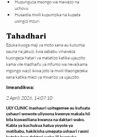
Hupunguza msongo wa mawazo na 
uchovu
Husaidia mwili kupumzika na kupata 
usingizi mzuri
Tahadhari
Epuka kuoga maji ya moto sana au kutumia 
sauna na jakuzi, kwa sababu vinaweza 
kuongeza hatari ya matatizo katika ujauzito 
kama vile madhaifu ya mfumo wa neva(kama 
mgongo wazi) ikiwa joto la mwili litaongezeka 
sana katika miezi ya mwanzo ya ujauzito.
Imeandikwa:
2 Aprili 2026, 14:07:10
ULY CLINIC inashauri usitegemee au kufuata
ushauri wowote uliyoona kwenye makala hii
bila kuwasiliana kwanza na daktari wako.
Kabla ya kuchukua hatua yoyote ya
matibabu, hakikisha umepata ushauri rasmi
kutoka kwa daktari wako ili kuepuka