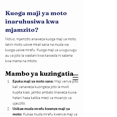
Kuoga maji ya moto
inaruhusiwa kwa
mjamzito?
Ndiyo, mjamzito anaweza kuoga maji ya moto, 
lakini moto usiwe mkali sana na muda wa 
kuoga usiwe mrefu. Kuoga maji ya uvuguvugu 
au ya joto la wastani kwa kawaida ni salama 
kwa mama na mtoto. 
Mambo ya kuzingatia
Epuka maji ya moto sana: 
Maji yenye joto 
kali yanaweza kuongeza joto la mwili 
kupita kiasi, jambo ambalo linaweza kuwa 
hatari hasa katika miezi ya mwanzo ya 
ujauzito.
Usikae muda mrefu kwenye maji ya 
moto: 
Kukaa muda mrefu kwenye maji ya 