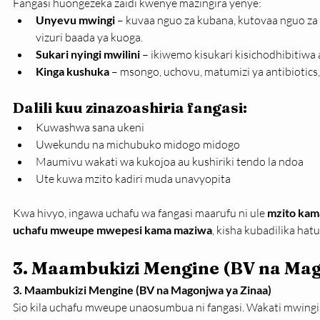
Fangasi huongezeka zaidi kwenye mazingira yenye:
Unyevu mwingi
 – kuvaa nguo za kubana, kutovaa nguo z
vizuri baada ya kuoga.
Sukari nyingi mwilini
 – ikiwemo kisukari kisichodhibitiwa
Kinga kushuka
 – msongo, uchovu, matumizi ya antibiotics, 
Dalili kuu zinazoashiria fangasi:
Kuwashwa sana ukeni
Uwekundu na michubuko midogo midogo
Maumivu wakati wa kukojoa au kushiriki tendo la ndoa
Ute kuwa mzito kadiri muda unavyopita
Kwa hivyo, ingawa uchafu wa fangasi maarufu ni ule 
mzito kama
uchafu mweupe mwepesi kama maziwa
, kisha kubadilika hat
3. Maambukizi Mengine (BV na Mag
3. Maambukizi Mengine (BV na Magonjwa ya Zinaa)
Sio kila uchafu mweupe unaosumbua ni fangasi. Wakati mwin