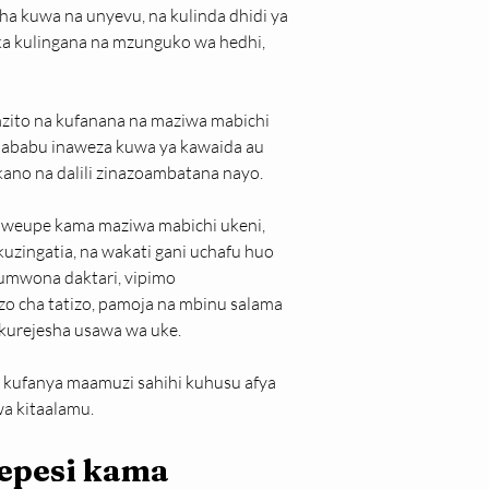
ha kuwa na unyevu, na kulinda dhidi ya 
a kulingana na mzunguko wa hedhi, 
ito na kufanana na maziwa mabichi 
 sababu inaweza kuwa ya kawaida au 
kano na dalili zinazoambatana nayo.
mweupe kama maziwa mabichi ukeni, 
kuzingatia, na wakati gani uchafu huo 
kumwona daktari, vipimo 
zo cha tatizo, pamoja na mbinu salama 
 kurejesha usawa wa uke.
kufanya maamuzi sahihi kuhusu afya 
wa kitaalamu.
pesi kama 