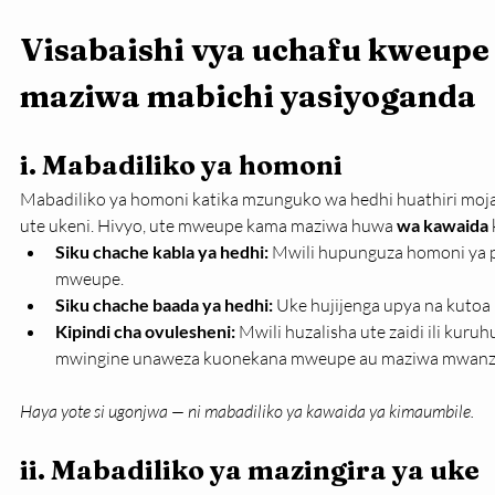
Visabaishi vya uchafu kweupe
maziwa mabichi yasiyoganda
i. 
Mabadiliko ya homoni
Mabadiliko ya homoni katika mzunguko wa hedhi huathiri mo
ute ukeni. Hivyo, ute mweupe kama maziwa huwa 
wa kawaida
Siku chache kabla ya hedhi:
 Mwili hupunguza homoni ya p
mweupe.
Siku chache baada ya hedhi:
 Uke hujijenga upya na kutoa 
Kipindi cha ovulesheni:
 Mwili huzalisha ute zaidi ili kur
mwingine unaweza kuonekana mweupe au maziwa mwanzo
Haya yote si ugonjwa — ni mabadiliko ya kawaida ya kimaumbile.
ii. Mabadiliko ya mazingira ya uke