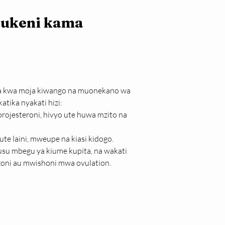
 ukeni kama 
ja kwa moja kiwango na muonekano wa 
 katika nyakati hizi:
rojesteroni, hivyo ute huwa mzito na 
ute laini, mweupe na kiasi kidogo.
uhusu mbegu ya kiume kupita, na wakati 
ni au mwishoni mwa ovulation.