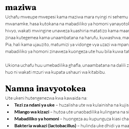
maziwa
Uchafu mweupe mwepesi kama maziwa mara nyingi ni sehemu
mwanamke, hasa kutokana na mabadiliko ya homoni yanayotoke
hivyo, wakati mwingine unaweza kuashiria matatizo kama maamb
zinaa kutegemea kama unaambatana na harufu, kuwashwa, maum
Pia, hali kama ujauzito, matumizi ya vidonge vya uzazi wa mp
mabadiliko ya homoni zinaweza kuongeza ute huu bila kuwa tat
Ukiona uchafu huu umebadilika ghafla, unaambatana na dalili
huo ni wakati mzuri wa kupata ushauri wa kitabibu.
Namna inavyotokea
Ute ukeni hutengenezwa kwa kawaida na:
Tezi za ndani ya uke
 – huzalisha ute wa kulainisha na kujis
Mlango wa kizazi
 – hutoa ute unaobadilika kulingana na 
Mabadiliko ya homoni
 – huongeza au kupunguza kiasi cha
Bakteria wakazi (lactobacillus)
 – hulinda uke dhidi ya ma