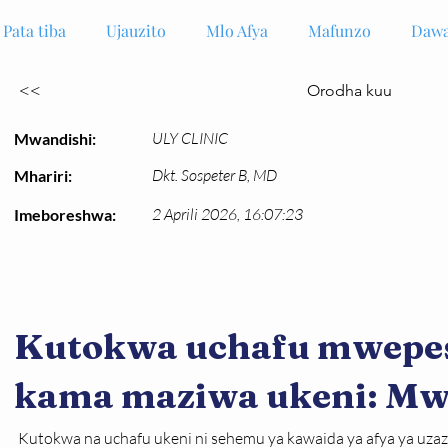
Pata tiba
Ujauzito
Mlo Afya
Mafunzo
Dawa
<<
Orodha kuu
ULY CLINIC
Mwandishi:
Dkt. Sospeter B, MD
Mhariri:
2 Aprili 2026, 16:07:23
Imeboreshwa:
Kutokwa uchafu mwepe
kama maziwa ukeni: Mw
Kutokwa na uchafu ukeni ni sehemu ya kawaida ya afya ya uza