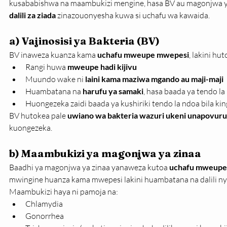
kusababishwa na maambukizi mengine, hasa BV au magonjwa ya
dalili za ziada
 zinazouonyesha kuwa si uchafu wa kawaida.
a) Vajinosisi ya Bakteria (BV)
BV inaweza kuanza kama 
uchafu mweupe mwepesi
, lakini h
Rangi huwa 
mweupe hadi kijivu
Muundo wake ni 
laini kama maziwa mgando au maji-maji
Huambatana na 
harufu ya samaki
, hasa baada ya tendo la
Huongezeka zaidi baada ya kushiriki tendo la ndoa bila ki
BV hutokea pale 
uwiano wa bakteria wazuri ukeni unapovuru
kuongezeka.
b) Maambukizi ya magonjwa ya zinaa 
Baadhi ya magonjwa ya zinaa yanaweza kutoa 
uchafu mweupe 
mwingine huanza kama mwepesi lakini huambatana na dalili ny
Maambukizi haya ni pamoja na:
Chlamydia
Gonorrhea