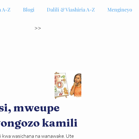
 A-Z
Blogi
Dalili & Viashiria A-Z
Mengineyo
>>
si, mweupe
ongozo kamili
zi kwa wasichana na wanawake. Ute 