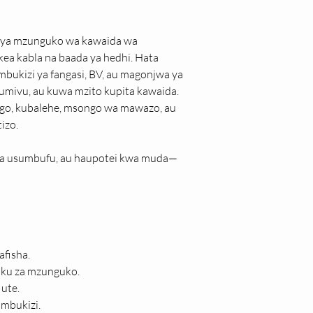
 ya mzunguko wa kawaida wa 
a kabla na baada ya hedhi. Hata 
ukizi ya fangasi, BV, au magonjwa ya 
ivu, au kuwa mzito kupita kawaida. 
ango, kubalehe, msongo wa mawazo, au 
izo.
 za usumbufu, au haupotei kwa muda—
afisha.
siku za mzunguko.
 ute.
ambukizi.