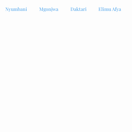
Nyumbani
Mgonjwa
Daktari
Elimu Afya