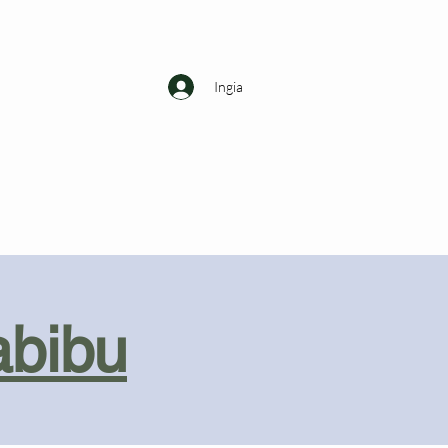
Ingia
abibu