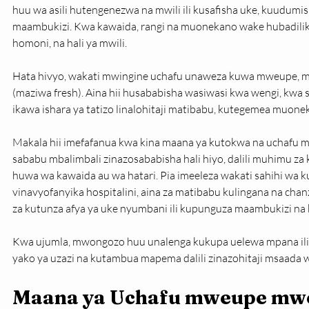
huu wa asili hutengenezwa na mwili ili kusafisha uke, kuudumis
maambukizi. Kwa kawaida, rangi na muonekano wake hubadilik
homoni, na hali ya mwili.
Hata hivyo, wakati mwingine uchafu unaweza kuwa mweupe, mz
(maziwa fresh). Aina hii husababisha wasiwasi kwa wengi, kwa
ikawa ishara ya tatizo linalohitaji matibabu, kutegemea muone
Makala hii imefafanua kwa kina maana ya kutokwa na uchafu 
sababu mbalimbali zinazosababisha hali hiyo, dalili muhimu za 
huwa wa kawaida au wa hatari. Pia imeeleza wakati sahihi wa 
vinavyofanyika hospitalini, aina za matibabu kulingana na chan
za kutunza afya ya uke nyumbani ili kupunguza maambukizi na
Kwa ujumla, mwongozo huu unalenga kukupa uelewa mpana ili 
yako ya uzazi na kutambua mapema dalili zinazohitaji msaada 
Maana ya Uchafu mweupe mwe