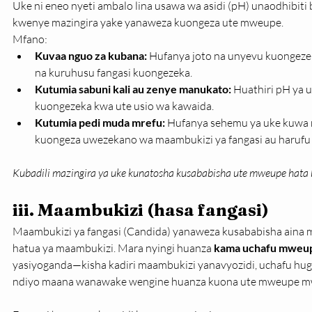
Uke ni eneo nyeti ambalo lina usawa wa asidi (pH) unaodhibiti 
kwenye mazingira yake yanaweza kuongeza ute mweupe.
Mfano:
Kuvaa nguo za kubana:
 Hufanya joto na unyevu kuongezek
na kuruhusu fangasi kuongezeka.
Kutumia sabuni kali au zenye manukato:
 Huathiri pH ya 
kuongezeka kwa ute usio wa kawaida.
Kutumia pedi muda mrefu:
 Hufanya sehemu ya uke kuwa n
kuongeza uwezekano wa maambukizi ya fangasi au harufu
Kubadili mazingira ya uke kunatosha kusababisha ute mweupe hat
iii. Maambukizi (hasa fangasi)
Maambukizi ya fangasi (Candida) yanaweza kusababisha aina 
hatua ya maambukizi. Mara nyingi huanza 
kama uchafu mweu
yasiyoganda—kisha kadiri maambukizi yanavyozidi, uchafu hu
ndiyo maana wanawake wengine huanza kuona ute mweupe mw