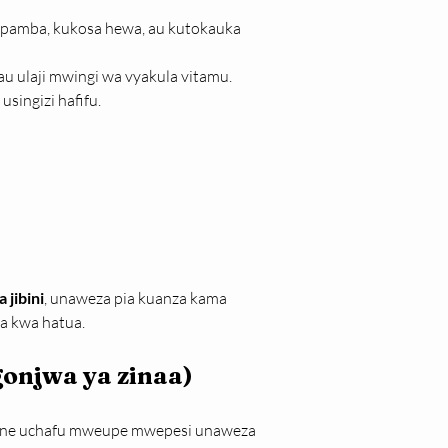
a pamba, kukosa hewa, au kutokauka 
 au ulaji mwingi wa vyakula vitamu.
usingizi hafifu.
 jibini
, unaweza pia kuanza kama 
ua kwa hatua.
onjwa ya zinaa)
gine uchafu mweupe mwepesi unaweza 