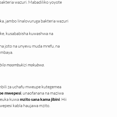
bakteria wazuri. Mabadiliko yoyote 
a, jambo linalovuruga bakteria wazuri 
uke, kusababisha kuwashwa na 
a joto na unyevu muda mrefu, na 
 mbaya.
a bila maambukizi makubwa.
mbili za uchafu mweupe kutegemea 
pe mwepesi
, unaofanana na maziwa 
geuka kuwa 
mzito sana kama jibini
. Hii 
epesi kabla haujawa mzito.