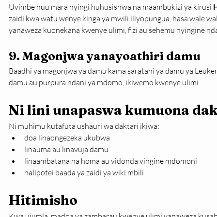
Uvimbe huu mara nyingi huhusishwa na maambukizi ya kirusi 
H
zaidi kwa watu wenye kinga ya mwili iliyopungua, hasa wale wal
yanaweza kuonekana kwenye ulimi, fizi au sehemu nyingine n
9. Magonjwa yanayoathiri damu
Baadhi ya magonjwa ya damu kama saratani ya damu ya Leuke
damu au purpura ndani ya mdomo, ikiwemo kwenye ulimi.
Ni lini unapaswa kumuona dak
Ni muhimu kutafuta ushauri wa daktari ikiwa:
doa linaongezeka ukubwa
linauma au linavuja damu
linaambatana na homa au vidonda vingine mdomoni
halipotei baada ya zaidi ya wiki mbili
Hitimisho
Kwa ujumla, madoa ya zambarau kwenye ulimi yanaweza kusa