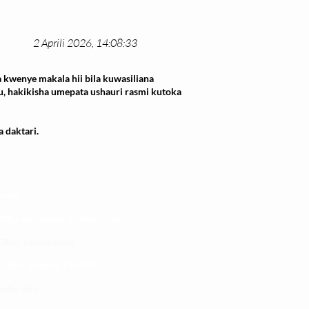
2 Aprili 2026, 14:08:33
 kwenye makala hii bila kuwasiliana
u, hakikisha umepata ushauri rasmi kutoka
 daktari.
 yetu
atibu wa kupata huduma zetu
linic Application
LINIC project 100,00
0
isho tiba