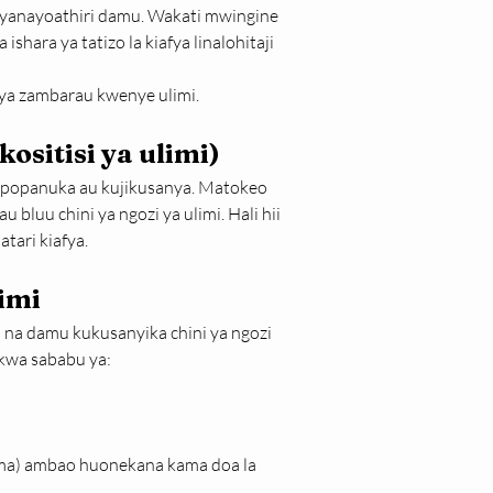
 yanayoathiri damu. Wakati mwingine 
shara ya tatizo la kiafya linalohitaji 
ya zambarau kwenye ulimi.
ositisi ya ulimi)
napopanuka au kujikusanya. Matokeo 
bluu chini ya ngozi ya ulimi. Hali hii 
tari kiafya.
limi
a damu kukusanyika chini ya ngozi 
kwa sababu ya:
ma) ambao huonekana kama doa la 