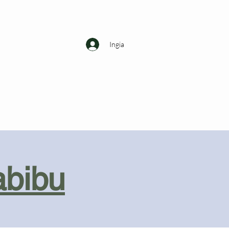
Ingia
abibu