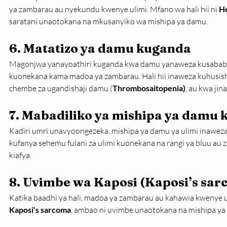
ya zambarau au nyekundu kwenye ulimi. Mfano wa hali hii ni 
H
saratani unaotokana na mkusanyiko wa mishipa ya damu.
6. Matatizo ya damu kuganda
Magonjwa yanayoathiri kuganda kwa damu yanaweza kusababish
kuonekana kama madoa ya zambarau. Hali hii inaweza kuhusi
chembe za ugandishaji damu (
Thrombosaitopenia)
, au kwa jin
7. Mabadiliko ya mishipa ya damu 
Kadiri umri unavyoongezeka, mishipa ya damu ya ulimi inaweza 
kufanya sehemu fulani za ulimi kuonekana na rangi ya bluu au 
kiafya.
8. Uvimbe wa Kaposi (Kaposi’s sar
Katika baadhi ya hali, madoa ya zambarau au kahawia kwenye 
Kaposi's sarcoma
, ambao ni uvimbe unaotokana na mishipa ya