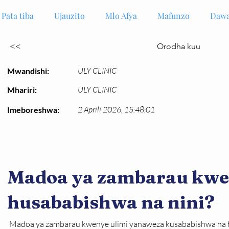
Pata tiba
Ujauzito
Mlo Afya
Mafunzo
Dawa
<<
Orodha kuu
ULY CLINIC
Mwandishi:
ULY CLINIC
Mhariri:
2 Aprili 2026, 15:48:01
Imeboreshwa:
Madoa ya zambarau kwe
husababishwa na nini?
Madoa ya zambarau kwenye ulimi yanaweza kusababishwa na ha