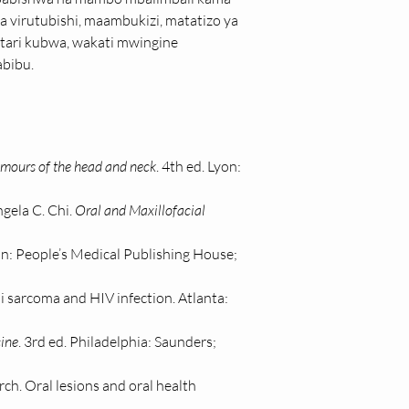
 virutubishi, maambukizi, matatizo ya 
tari kubwa, wakati mwingine 
abibu.
umours of the head and neck
. 4th ed. Lyon: 
gela C. Chi. 
Oral and Maxillofacial 
on: People’s Medical Publishing House; 
 sarcoma and HIV infection. Atlanta: 
cine
. 3rd ed. Philadelphia: Saunders; 
ch. Oral lesions and oral health 