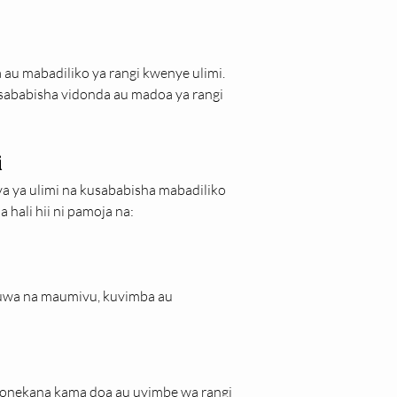
au mabadiliko ya rangi kwenye ulimi. 
ababisha vidonda au madoa ya rangi 
i
a ya ulimi na kusababisha mabadiliko 
hali hii ni pamoja na:
kuwa na maumivu, kuvimba au 
onekana kama doa au uvimbe wa rangi 