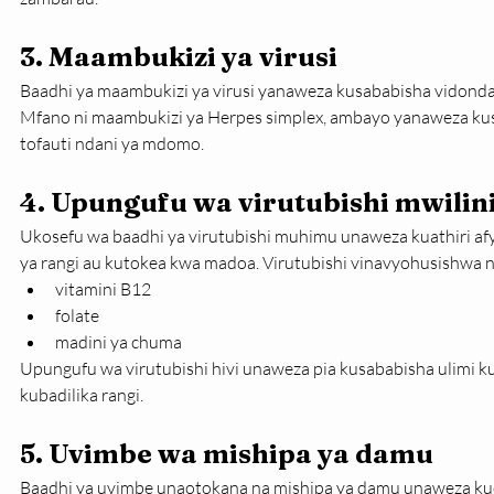
3. Maambukizi ya virusi
Baadhi ya maambukizi ya virusi yanaweza kusababisha vidonda 
Mfano ni maambukizi ya Herpes simplex, ambayo yanaweza kus
tofauti ndani ya mdomo.
4. Upungufu wa virutubishi mwilin
Ukosefu wa baadhi ya virutubishi muhimu unaweza kuathiri afy
ya rangi au kutokea kwa madoa. Virutubishi vinavyohusishwa na 
vitamini B12
folate
madini ya chuma
Upungufu wa virutubishi hivi unaweza pia kusababisha ulimi 
kubadilika rangi.
5. Uvimbe wa mishipa ya damu
Baadhi ya uvimbe unaotokana na mishipa ya damu unaweza ku