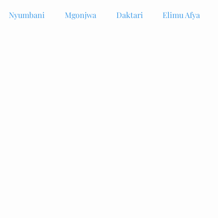
Nyumbani
Mgonjwa
Daktari
Elimu Afya