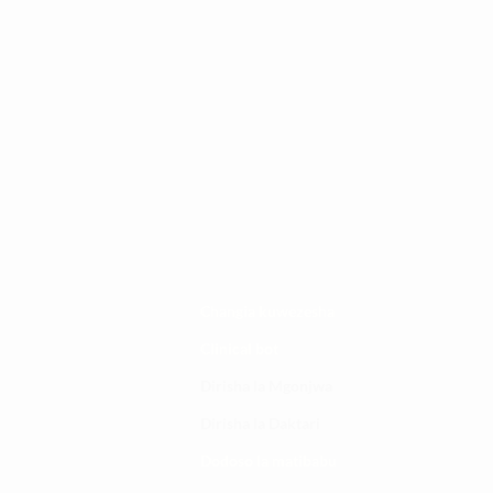
Changia kuwezesha
Clinical bot
Dirisha la Mgonjwa
Dirisha la Daktari
Dodoso la matibabu