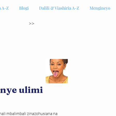
 A-Z
Blogi
Dalili & Viashiria A-Z
Mengineyo
>>
nye ulimi
li mbalimbali zinazohusiana na 