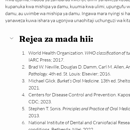
kupanu­ka kwa mishipa ya damu, kuumia kwa ulimi, upungufu wa
damu, au uvimbe wa mishipa ya damu. Ingawa mara nyingi si ha
yanaweza kuwa ishara ya ugonjwa unaohitaji uchunguzi wa kit
Rejea za mada hii:
World Health Organization. 
WHO classification of t
IARC Press; 2017.
Brad W. Neville, Douglas D. Damm, Carl M. Allen, An
Pathology
. 4th ed. St. Louis: Elsevier; 2016.
Michael Glick. 
Burket’s Oral Medicine
. 13th ed. Shelt
2021.
Centers for Disease Control and Prevention. Kaposi
CDC; 2023.
Stephen T. Sonis. 
Principles and Practice of Oral Medi
2013.
National Institute of Dental and Craniofacial Resear
conditions. Bethesda: NIH; 2022.