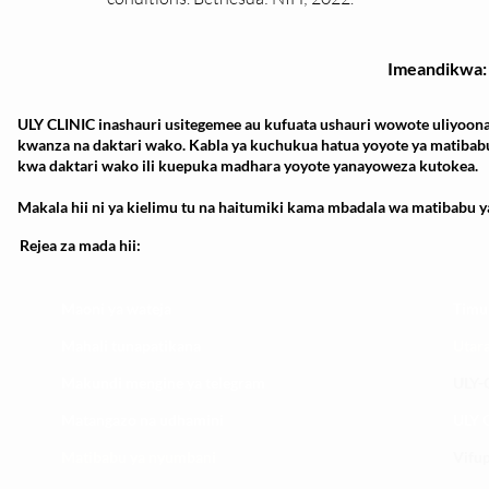
Imeandikwa:
ULY CLINIC inashauri usitegemee au kufuata ushauri wowote uliyoona
kwanza na daktari wako. Kabla ya kuchukua hatua yoyote ya matibab
kwa daktari wako ili kuepuka madhara yoyote yanayoweza kutokea.
Makala hii ni ya kielimu tu na haitumiki kama mbadala wa matibabu ya
Rejea za mada hii:
Maoni ya wateja
Timu
Mahali tunapatikana
Utar
Makundi mengine ya
telegram
ULY-C
Matangazo na udhamini
ULY C
​Matibabu ya nyumbani
Vifup