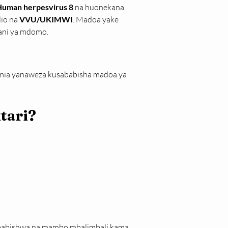
uman herpesvirus 8
 na huonekana 
io na 
VVU/UKIMWI
. Madoa yake 
dani ya mdomo.
mia yanaweza kusababisha madoa ya 
tari?
babishwa na mambo mbalimbali kama 