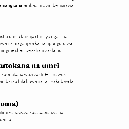
emangioma
, ambao ni uvimbe usio wa 
a damu kuvuja chini ya ngozi na 
shwa na magonjwa kama upungufu wa 
a jingine chembe sahani za damu.
kutokana na umri
kuonekana wazi zaidi. Hii inaweza 
zambarau bila kuwa na tatizo kubwa la 
coma)
ulimi yanaweza kusababishwa na 
 damu.