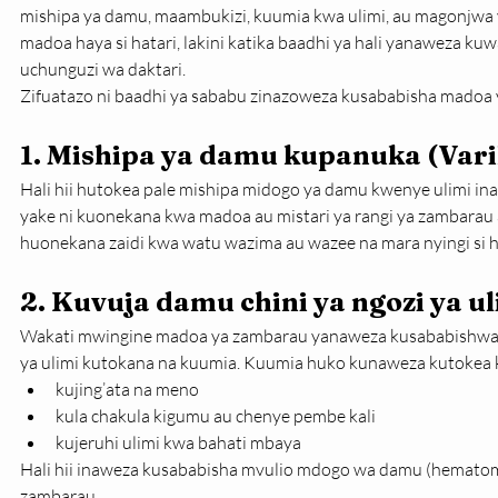
mishipa ya damu, maambukizi, kuumia kwa ulimi, au magonjwa
madoa haya si hatari, lakini katika baadhi ya hali yanaweza kuwa i
uchunguzi wa daktari.
Zifuatazo ni baadhi ya sababu zinazoweza kusababisha madoa 
1. Mishipa ya damu kupanuka (Varik
Hali hii hutokea pale mishipa midogo ya damu kwenye ulimi i
yake ni kuonekana kwa madoa au mistari ya rangi ya zambarau au 
huonekana zaidi kwa watu wazima au wazee na mara nyingi si ha
2. Kuvuja damu chini ya ngozi ya u
Wakati mwingine madoa ya zambarau yanaweza kusababishwa n
ya ulimi kutokana na kuumia. Kuumia huko kunaweza kutokea 
kujing’ata na meno
kula chakula kigumu au chenye pembe kali
kujeruhi ulimi kwa bahati mbaya
Hali hii inaweza kusababisha mvulio mdogo wa damu (hemato
zambarau.