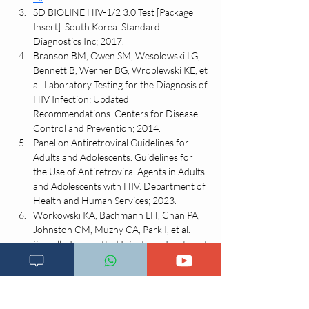
SD BIOLINE HIV-1/2 3.0 Test [Package 
Insert]. South Korea: Standard 
Diagnostics Inc; 2017.
Branson BM, Owen SM, Wesolowski LG, 
Bennett B, Werner BG, Wroblewski KE, et 
al. Laboratory Testing for the Diagnosis of 
HIV Infection: Updated 
Recommendations. Centers for Disease 
Control and Prevention; 2014.
Panel on Antiretroviral Guidelines for 
Adults and Adolescents. Guidelines for 
the Use of Antiretroviral Agents in Adults 
and Adolescents with HIV. Department of 
Health and Human Services; 2023.
Workowski KA, Bachmann LH, Chan PA, 
Johnston CM, Muzny CA, Park I, et al. 
Sexually Transmitted Infections Treatment 
Guidelines, 2021. MMWR Recomm Rep. 
2021;70(4):1–187.
Tindall B, Cooper DA. Primary HIV 
infection: host responses and intervention 