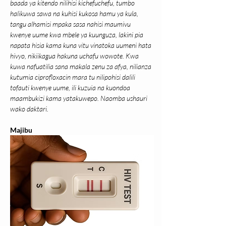
baada ya kitendo nilihisi kichefuchefu, tumbo 
halikuwa sawa na kuhisi kukosa hamu ya kula, 
tangu alhamisi mpaka sasa nahisi maumivu 
kwenye uume kwa mbele ya kuunguza, lakini pia 
napata hisia kama kuna vitu vinatoka uumeni hata 
hivyo, nikiikagua hakuna uchafu wowote. Kwa 
kuwa nafuatilia sana makala zenu za afya, nilianza 
kutumia ciprofloxacin mara tu nilipohisi dalili 
tofauti kwenye uume, ili kuzuia na kuondoa 
maambukizi kama yatakuwepo. Naomba ushauri 
wako daktari.
Majibu