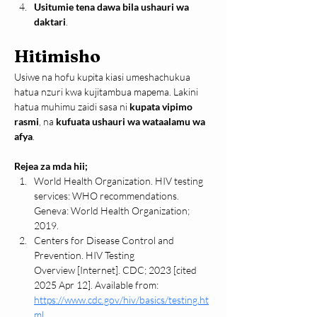
Usitumie tena dawa bila ushauri wa 
daktari
.
Hitimisho
Usiwe na hofu kupita kiasi umeshachukua 
hatua nzuri kwa kujitambua mapema. Lakini 
hatua muhimu zaidi sasa ni 
kupata vipimo 
rasmi
, na 
kufuata ushauri wa wataalamu wa 
afya
.
Rejea za mda hii;
World Health Organization. HIV testing 
services: WHO recommendations. 
Geneva: World Health Organization; 
2019.
Centers for Disease Control and 
Prevention. HIV Testing 
Overview [Internet]. CDC; 2023 [cited 
2025 Apr 12]. Available from: 
https://www.cdc.gov/hiv/basics/testing.ht
ml