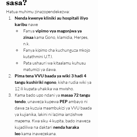
sasa?
Hatua muhimu zinazopendekezwa:
Nenda kwenye kliniki au hospitali iliyo 
karibu
 nawe
Fanya 
vipimo vya magonjwa ya 
zinaa
 kama Gono, klamidia, Herpes, 
n.k.
Fanya kipimo cha kuchunguza mkojo 
kutathmini U.T.I.
Pata ushauri wa kitaalamu kuhusu 
matumizi ya dawa.
Pima tena VVU baada ya wiki 3 hadi 4 
tangu kushiriki ngono
, kisha rudia wiki ya 
12 ili kupata uhakika wa mwisho.
Kama bado upo ndani ya 
masaa 72 tangu 
tendo
, unaweza kupewa 
PEP
 ambayo ni 
dawa za kuzuia maambukizi ya VVU baada 
ya kujianika, lakini ni lazima ianzishwe 
mapema. Kwa siku 4 kupita, bado inaweza 
kujadiliwa na daktari 
nenda haraka 
leo
 kama inawezekana.