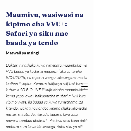
Maumivu, wasiwasi na
kipimo cha VVU+:
Safari ya siku nne
baada ya tendo
Maswali ya msingi
Daktari ninashaka kuwa nimepata maambukizi ya 
VVU baada ya kushiriki mapenzi (siku ya terehe 
8/04/2025) na mpenzi wangu tulietengana miaka 
kadhaa iliyopita. Kwanza tulifanya self test kwa 
kutumia SD BIOLINE ili kujiridhisha maambukizi 
kama yapo, awali haikuonesha mistari miwili kwa 
vipimo vyote, ila baada ya kuwa tumeshamaliza 
kitendo, wakati naviondoa kipimo chake kilionesha 
mistari mitatu. Je nikirudia kupima kwa sasa 
naweza tambua uhalisia? . Pia kwa sasa kuna dalili 
ambazo si za kawaida kwangu, Adha siku ya pili 