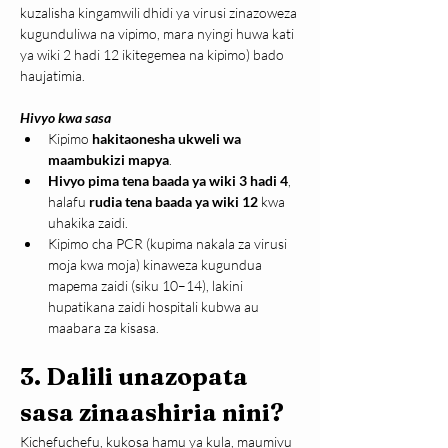
kuzalisha kingamwili dhidi ya virusi zinazoweza 
kugunduliwa na vipimo, mara nyingi huwa kati 
ya wiki 2 hadi 12 ikitegemea na kipimo) bado 
haujatimia.
Hivyo kwa sasa
Kipimo 
hakitaonesha ukweli wa 
maambukizi mapya
.
Hivyo pima tena baada ya wiki 3 hadi 4
, 
halafu 
rudia tena baada ya wiki 12
 kwa 
uhakika zaidi.
Kipimo cha PCR (kupima nakala za virusi 
moja kwa moja) kinaweza kugundua 
mapema zaidi (siku 10–14), lakini 
hupatikana zaidi hospitali kubwa au 
maabara za kisasa.
3. Dalili unazopata 
sasa zinaashiria nini?
Kichefuchefu, kukosa hamu ya kula, maumivu 