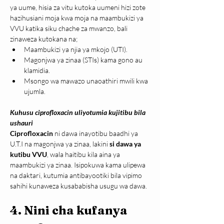
ya uume, hisia za vitu kutoka uumeni hizi zote 
hazihusiani moja kwa moja na maambukizi ya 
VVU katika siku chache za mwanzo, bali 
zinaweza kutokana na;
Maambukizi ya njia ya mkojo (UTI).
Magonjwa ya zinaa (STIs) kama gono au 
klamidia.
Msongo wa mawazo unaoathiri mwili kwa 
ujumla.
Kuhusu ciprofloxacin uliyotumia kujitibu bila 
ushauri
Ciprofloxacin
 ni dawa inayotibu baadhi ya 
U.T.I na magonjwa ya zinaa, lakini 
si dawa ya 
kutibu VVU
, wala haitibu kila aina ya 
maambukizi ya zinaa. Isipokuwa kama ulipewa 
na daktari, kutumia antibayootiki bila vipimo 
sahihi kunaweza kusababisha usugu wa dawa.
4.
Nini cha kufanya 