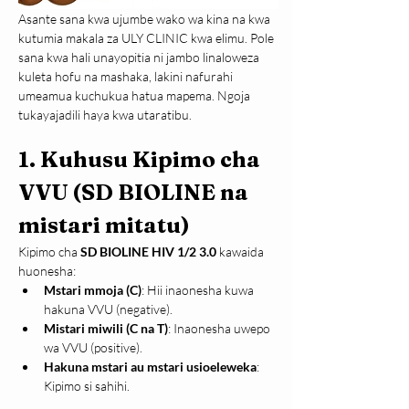
Asante sana kwa ujumbe wako wa kina na kwa 
kutumia makala za ULY CLINIC kwa elimu. Pole 
sana kwa hali unayopitia ni jambo linaloweza 
kuleta hofu na mashaka, lakini nafurahi 
umeamua kuchukua hatua mapema. Ngoja 
tukayajadili haya kwa utaratibu.
1. 
Kuhusu Kipimo cha 
VVU (SD BIOLINE na 
mistari mitatu)
Kipimo cha 
SD BIOLINE HIV 1/2 3.0
 kawaida 
huonesha:
Mstari mmoja (C)
: Hii inaonesha kuwa 
hakuna VVU (negative).
Mistari miwili (C na T)
: Inaonesha uwepo 
wa VVU (positive).
Hakuna mstari au mstari usioeleweka
: 
Kipimo si sahihi.