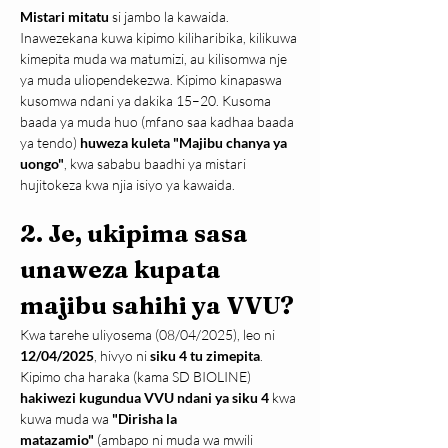
Mistari mitatu
 si jambo la kawaida. 
Inawezekana kuwa kipimo kiliharibika, kilikuwa 
kimepita muda wa matumizi, au kilisomwa nje 
ya muda uliopendekezwa. Kipimo kinapaswa 
kusomwa ndani ya dakika 15–20. Kusoma 
baada ya muda huo (mfano saa kadhaa baada 
ya tendo) 
huweza kuleta "Majibu chanya ya 
uongo"
, kwa sababu baadhi ya mistari 
hujitokeza kwa njia isiyo ya kawaida.
2. 
Je, ukipima sasa 
unaweza kupata 
majibu sahihi ya VVU?
Kwa tarehe uliyosema (08/04/2025), leo ni 
12/04/2025
, hivyo ni 
siku 4 tu zimepita
. 
Kipimo cha haraka (kama SD BIOLINE) 
hakiwezi kugundua VVU ndani ya siku 4
 kwa 
kuwa muda wa 
"Dirisha la 
matazamio"
 (ambapo ni muda wa mwili 