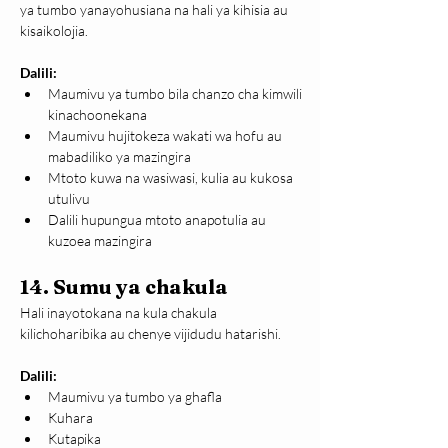
ya tumbo yanayohusiana na hali ya kihisia au 
kisaikolojia.
Dalili:
Maumivu ya tumbo bila chanzo cha kimwili 
kinachoonekana
Maumivu hujitokeza wakati wa hofu au 
mabadiliko ya mazingira
Mtoto kuwa na wasiwasi, kulia au kukosa 
utulivu
Dalili hupungua mtoto anapotulia au 
kuzoea mazingira
14. Sumu ya chakula
Hali inayotokana na kula chakula 
kilichoharibika au chenye vijidudu hatarishi.
Dalili:
Maumivu ya tumbo ya ghafla
Kuhara
Kutapika