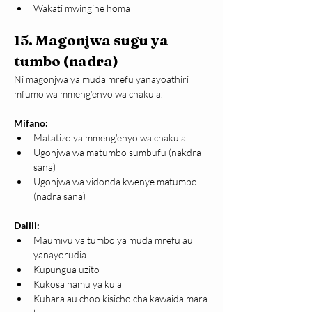
Wakati mwingine homa
15. Magonjwa sugu ya 
tumbo (nadra)
Ni magonjwa ya muda mrefu yanayoathiri 
mfumo wa mmeng’enyo wa chakula.
Mifano:
Matatizo ya mmeng’enyo wa chakula
Ugonjwa wa matumbo sumbufu (nakdra 
sana)
Ugonjwa wa vidonda kwenye matumbo 
(nadra sana)
Dalili:
Maumivu ya tumbo ya muda mrefu au 
yanayorudia
Kupungua uzito
Kukosa hamu ya kula
Kuhara au choo kisicho cha kawaida mara 