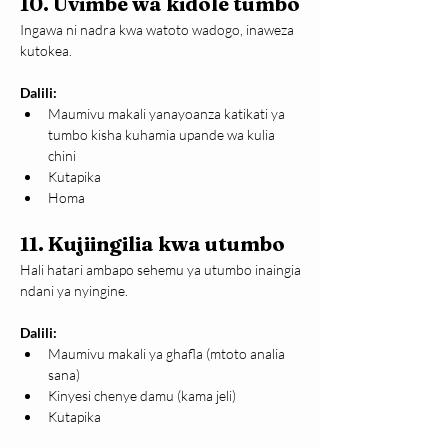
10. Uvimbe wa kidole tumbo
Ingawa ni nadra kwa watoto wadogo, inaweza 
kutokea.
Dalili:
Maumivu makali yanayoanza katikati ya 
tumbo kisha kuhamia upande wa kulia 
chini
Kutapika
Homa
11. Kujiingilia kwa utumbo
Hali hatari ambapo sehemu ya utumbo inaingia 
ndani ya nyingine.
Dalili:
Maumivu makali ya ghafla (mtoto analia 
sana)
Kinyesi chenye damu (kama jeli)
Kutapika