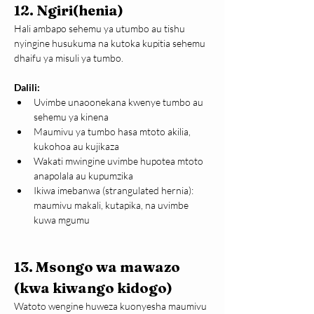
12. Ngiri(henia)
Hali ambapo sehemu ya utumbo au tishu 
nyingine husukuma na kutoka kupitia sehemu 
dhaifu ya misuli ya tumbo.
Dalili:
Uvimbe unaoonekana kwenye tumbo au 
sehemu ya kinena
Maumivu ya tumbo hasa mtoto akilia, 
kukohoa au kujikaza
Wakati mwingine uvimbe hupotea mtoto 
anapolala au kupumzika
Ikiwa imebanwa (strangulated hernia): 
maumivu makali, kutapika, na uvimbe 
kuwa mgumu
13. Msongo wa mawazo 
(kwa kiwango kidogo)
Watoto wengine huweza kuonyesha maumivu 