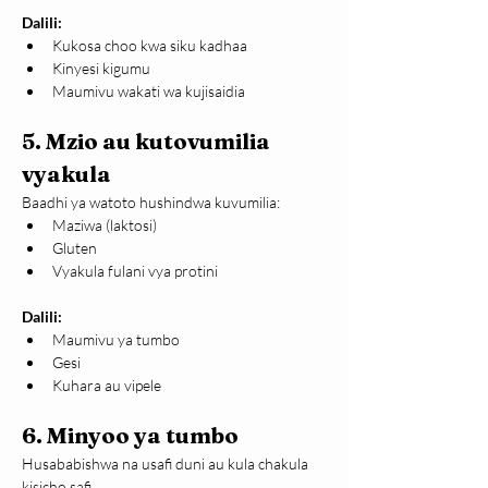
Dalili:
Kukosa choo kwa siku kadhaa
Kinyesi kigumu
Maumivu wakati wa kujisaidia
5. Mzio au kutovumilia 
vyakula
Baadhi ya watoto hushindwa kuvumilia:
Maziwa (laktosi)
Gluten
Vyakula fulani vya protini
Dalili:
Maumivu ya tumbo
Gesi
Kuhara au vipele
6. Minyoo ya tumbo
Husababishwa na usafi duni au kula chakula 
kisicho safi.