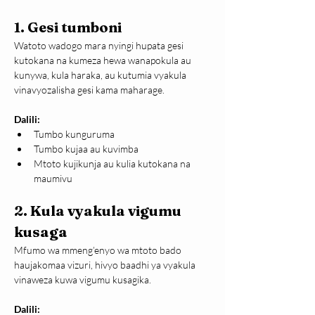
1. Gesi tumboni
Watoto wadogo mara nyingi hupata gesi 
kutokana na kumeza hewa wanapokula au 
kunywa, kula haraka, au kutumia vyakula 
vinavyozalisha gesi kama maharage.
Dalili:
Tumbo kunguruma
Tumbo kujaa au kuvimba
Mtoto kujikunja au kulia kutokana na 
maumivu
2. Kula vyakula vigumu 
kusaga
Mfumo wa mmeng’enyo wa mtoto bado 
haujakomaa vizuri, hivyo baadhi ya vyakula 
vinaweza kuwa vigumu kusagika.
Dalili: