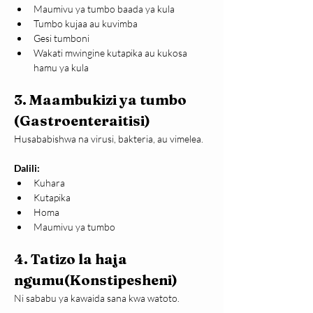
Maumivu ya tumbo baada ya kula
Tumbo kujaa au kuvimba
Gesi tumboni
Wakati mwingine kutapika au kukosa 
hamu ya kula
3. Maambukizi ya tumbo 
(Gastroenteraitisi)
Husababishwa na virusi, bakteria, au vimelea.
Dalili:
Kuhara
Kutapika
Homa
Maumivu ya tumbo
4. Tatizo la haja 
ngumu(Konstipesheni)
Ni sababu ya kawaida sana kwa watoto.