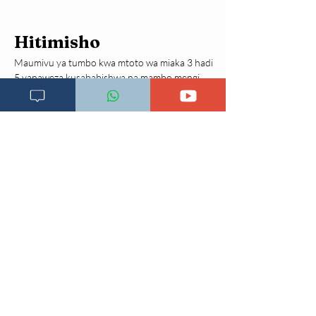
Hitimisho
Maumivu ya tumbo kwa mtoto wa miaka 3 hadi 
5 yanaweza kusababishwa na mambo mengi, 
kuanzia gesi na matatizo madogo ya 
mmeng’enyo hadi magonjwa hatari kama 
maambukizi au matatizo ya utumbo. Mara 
nyingi hali huwa si hatari na inaweza kutibiwa 
nyumbani kwa lishe bora na uangalizi mzuri.
Hata hivyo, ikiwa maumivu ni makali, 
yanaendelea, au yanaambatana na dalili hatari 
kama kutapika, homa au damu kwenye kinyesi, 
ni muhimu kumpeleka mtoto hospitali haraka 
kwa uchunguzi na matibabu sahihi.
Rejea za mada hii:
Hyams JS, Di Lorenzo C, Saps M, 
Shulman RJ, Staiano A, van 