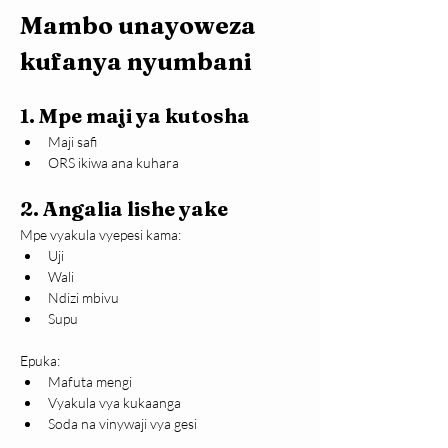
Mambo unayoweza 
kufanya nyumbani
1. Mpe maji ya kutosha
Maji safi
ORS ikiwa ana kuhara
2. Angalia lishe yake
Mpe vyakula vyepesi kama:
Uji
Wali
Ndizi mbivu
Supu
Epuka:
Mafuta mengi
Vyakula vya kukaanga
Soda na vinywaji vya gesi