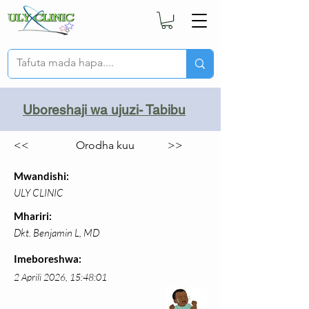
Uboreshaji wa ujuzi- Tabibu
<<
Orodha kuu
>>
Mwandishi:
ULY CLINIC
Mhariri:
Dkt. Benjamin L, MD
Imeboreshwa:
2 Aprili 2026, 15:48:01