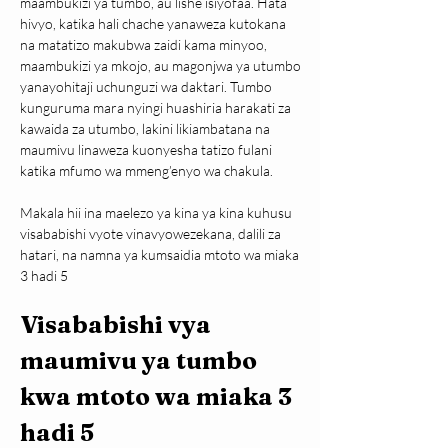
maambukizi ya tumbo, au lishe isiyofaa. Hata 
hivyo, katika hali chache yanaweza kutokana 
na matatizo makubwa zaidi kama minyoo, 
maambukizi ya mkojo, au magonjwa ya utumbo 
yanayohitaji uchunguzi wa daktari. Tumbo 
kunguruma mara nyingi huashiria harakati za 
kawaida za utumbo, lakini likiambatana na 
maumivu linaweza kuonyesha tatizo fulani 
katika mfumo wa mmeng’enyo wa chakula.
Makala hii ina maelezo ya kina ya kina kuhusu 
visababishi vyote vinavyowezekana, dalili za 
hatari, na namna ya kumsaidia mtoto wa miaka 
3 hadi 5
Visababishi vya 
maumivu ya tumbo 
kwa mtoto wa miaka 3 
hadi 5