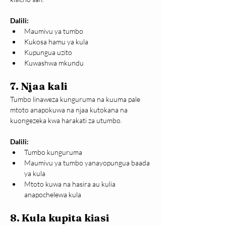
Dalili:
Maumivu ya tumbo
Kukosa hamu ya kula
Kupungua uzito
Kuwashwa mkundu
7. Njaa kali
Tumbo linaweza kunguruma na kuuma pale 
mtoto anapokuwa na njaa kutokana na 
kuongezeka kwa harakati za utumbo.
Dalili:
Tumbo kunguruma
Maumivu ya tumbo yanayopungua baada 
ya kula
Mtoto kuwa na hasira au kulia 
anapochelewa kula
8. Kula kupita kiasi