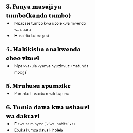
3. Fanya masaji ya 
tumbo(kanda tumbo)
Mpapase tumbo kwa upole kwa mwendo 
wa duara
Husaidia kutoa gesi
4. Hakikisha anakwenda 
choo vizuri
Mpe vyakula vyenye nyuzinyuzi (matunda, 
mboga)
5. Mruhusu apumzike
Pumziko husaidia mwili kupona
6. Tumia dawa kwa ushauri 
wa daktari
Dawa za minyoo (ikiwa inahitajika)
Epuka kumpa dawa kiholela