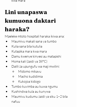
kwa mara
Lini unapaswa 
kumuona daktari 
haraka?
Mpeleke mtoto hospitali haraka ikiwa ana:
Maumivu makali sana ya tumbo
Kulia sana bila kutulia
Kutapika mara kwa mara
Damu kwenye kinyesi au matapishi
Homa kali (zaidi ya 38°C)
Dalili za upungufu wa maji mwilini:
Midomo mikavu
Macho kudidimia
Kukojoa kidogo
Tumbo kuvimba au kuwa ngumu
Kushindwa kula au kunywa
Maumivu kudumu zaidi ya siku 1–2 bila 
nafuu