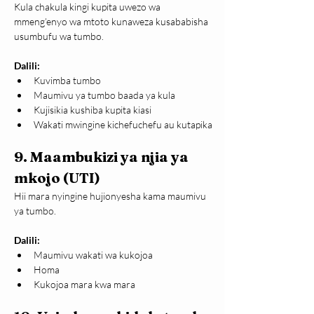
Kula chakula kingi kupita uwezo wa 
mmeng’enyo wa mtoto kunaweza kusababisha 
usumbufu wa tumbo.
Dalili:
Kuvimba tumbo
Maumivu ya tumbo baada ya kula
Kujisikia kushiba kupita kiasi
Wakati mwingine kichefuchefu au kutapika
9. Maambukizi ya njia ya 
mkojo (UTI)
Hii mara nyingine hujionyesha kama maumivu 
ya tumbo.
Dalili:
Maumivu wakati wa kukojoa
Homa
Kukojoa mara kwa mara