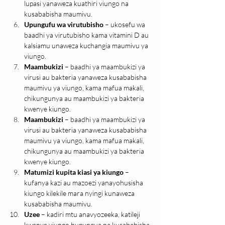
lupasi yanaweza kuathiri viungo na 
kusababisha maumivu.
Upungufu wa virutubisho
 – ukosefu wa 
baadhi ya virutubisho kama vitamini D au 
kalsiamu unaweza kuchangia maumivu ya 
viungo.
Maambukizi
 – baadhi ya maambukizi ya 
virusi au bakteria yanaweza kusababisha 
maumivu ya viungo, kama mafua makali, 
chikungunya au maambukizi ya bakteria 
kwenye kiungo.
Maambukizi
 – baadhi ya maambukizi ya 
virusi au bakteria yanaweza kusababisha 
maumivu ya viungo, kama mafua makali, 
chikungunya au maambukizi ya bakteria 
kwenye kiungo.
Matumizi kupita kiasi ya kiungo
 – 
kufanya kazi au mazoezi yanayohusisha 
kiungo kilekile mara nyingi kunaweza 
kusababisha maumivu.
Uzee
 – kadiri mtu anavyozeeka, katileji 
kwenye viungo hupungua na kusababisha 