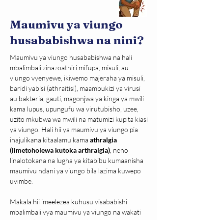
Maumivu ya viungo
husababishwa na nini?
Maumivu ya viungo husababishwa na hali 
mbalimbali zinazoathiri mifupa, misuli, au 
viungo vyenyewe, ikiwemo majeraha ya misuli, 
baridi yabisi (athraitisi), maambukizi ya virusi 
au bakteria, gauti, magonjwa ya kinga ya mwili 
kama lupus, upungufu wa virutubisho, uzee, 
uzito mkubwa wa mwili na matumizi kupita kiasi 
ya viungo. Hali hii ya maumivu ya viungo pia 
inajulikana kitaalamu kama 
athralgia 
(limetoholewa kutoka arthralgia)
, neno 
linalotokana na lugha ya kitabibu kumaanisha 
maumivu ndani ya viungo bila lazima kuwepo 
uvimbe.
Makala hii imeelezea kuhusu visababishi 
mbalimbali vya maumivu ya viungo na wakati 