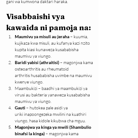
gani wa kumwona daktari haraka.
Visabbaishi vya 
kawaida ni pamoja na:
Maumivu ya misuli au jeraha 
– kuumia, 
kujikaza kwa misuli, au kufanya kazi nzito 
kupita kiasi kunaweza kusababisha 
maumivu ya viungo.
Baridi yabisi (athraitisi) 
– magonjwa kama 
osteoarthritis au rheumatoid 
arthritis husababisha uvimbe na maumivu 
kwenye viungo.
Maambukizi – baadhi ya maambukizi ya 
virusi au bakteria yanaweza kusababisha 
maumivu ya viungo.
Gauti
 – hutokea pale asidi ya 
uriki inapoongezeka mwilini na kuathiri 
viungo, hasa kidole kikubwa cha mguu.
Magonjwa ya kinga ya mwili (Shambulio 
binafsi la kinga)
 – magonjwa kama 