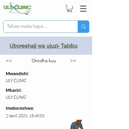
Uboreshaji wa ujuzi- Tabibu
<<
Orodha kuu
>>
Mwandishi:
ULY CLINIC
Mhariri:
ULY CLINIC
Imeboreshwa:
2 Aprili 2026, 15:48:01