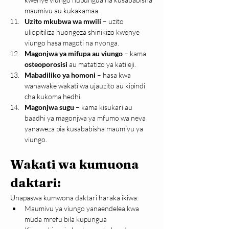
maumivu au kukakamaa.
Uzito mkubwa wa mwili
 – uzito 
uliopitiliza huongeza shinikizo kwenye 
viungo hasa magoti na nyonga.
Magonjwa ya mifupa au viungo
 – kama 
osteoporosisi
 au matatizo ya katileji.
Mabadiliko ya homoni
 – hasa kwa 
wanawake wakati wa ujauzito au kipindi 
cha kukoma hedhi.
Magonjwa sugu
 – kama kisukari au 
baadhi ya magonjwa ya mfumo wa neva 
yanaweza pia kusababisha maumivu ya 
viungo.
Wakati wa kumuona 
daktari:
Unapaswa kumwona daktari haraka ikiwa:
Maumivu ya viungo yanaendelea kwa 
muda mrefu bila kupungua