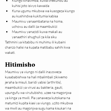
Kiungo kinavimba, kuwa chekundu au 
kuhisi joto isivyo kawaida
Kuna ugumu mkubwa wa kusogeza kiungo 
au kushindwa kukitumia kabisa
Maumivu yanaambatana na homa, 
uchovu au dalili za maambukizi
Maumivu yanazidi kuwa makali au 
yanaathiri shughuli za kila siku
Tathmini ya kitabibu ni muhimu ili kubaini 
chanzo halisi na kupata matibabu sahihi kwa 
wakati.
Hitimisho
Maumivu ya viungo ni dalili inayoweza 
kusababishwa na hali mbalimbali zikiwemo 
jeraha la misuli, baridi yabisi (arthritis), 
maambukizi ya virusi au bakteria, gauti, 
upungufu wa virutubisho, uzee na magonjwa 
ya kinga ya mwili. Pia yanaweza kutokana na 
matumizi kupita kiasi ya viungo, uzito mkubwa 
wa mwili au magonjwa sugu kama kisukari na 