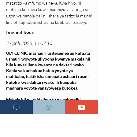
matatizo ya mfumo wa neva. Kwa hiyo, ni 
muhimu kuelewa kuwa maumivu ya viungo si 
ugonjwa mmoja bali ni ishara ya tatizo la msingi 
linalohitaji kubainishwa na kutibiwa ipasavyo.
Imeandikwa:
2 Aprili 2026, 14:07:10
ULY CLINIC inashauri usitegemee au kufuata
ushauri wowote uliyoona kwenye makala hii
bila kuwasiliana kwanza na daktari wako.
Kabla ya kuchukua hatua yoyote ya
matibabu, hakikisha umepata ushauri rasmi
kutoka kwa daktari wako ili kuepuka
madhara yoyote yanayoweza kutokea.
Makala hii ni ya kielimu tu na haitumiki
kama mbadala wa matibabu ya daktari.
Rejea za mada hii: