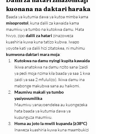
kuonana na daktari haraka
Baada ya kutumia dawa ya kutoa mimba kama 
misoprostol
, kuna dalili za kawaida kama 
maumivu ya tumbo na kutokwa damu. Hata 
hivyo, zipo 
dalili za hatari
 zinazoweza 
kuashiria kuwa kuna tatizo kubwa. Iwapo 
yoyote kati ya dalili hizi zitatokea, ni muhimu 
kumwona daktari mara moja
:
Kutokwa na damu nyingi kupita kawaida
Ikiwa anatokwa na damu nzito sana (zaidi 
ya pedi moja nzima kila baada ya saa 1 kwa 
zaidi ya saa 2 mfululizo). Ikiwa damu ina 
mabonge makubwa sana au haikomi.
Maumivu makali ya tumbo 
yasiyovumilika
Maumivu yanayoendelea au kuongezeka 
hata baada ya kutumia dawa ya 
kupunguza maumivu.
Homa au joto la mwili kupanda (≥38°C)
Inaweza kuashiria kuwa kuna maambukizi 