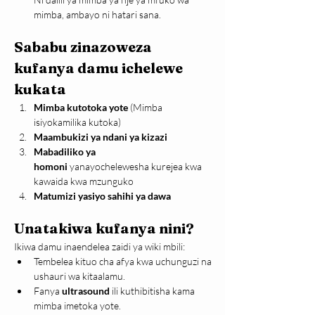
mimba, ambayo ni hatari sana.
Sababu zinazoweza 
kufanya damu ichelewe 
kukata
Mimba kutotoka yote
 (Mimba 
isiyokamilika kutoka)
Maambukizi ya ndani ya kizazi
Mabadiliko ya 
homoni
 yanayochelewesha kurejea kwa 
kawaida kwa mzunguko
Matumizi yasiyo sahihi ya dawa
Unatakiwa kufanya nini?
Ikiwa damu inaendelea zaidi ya wiki mbili:
Tembelea kituo cha afya kwa uchunguzi na 
ushauri wa kitaalamu.
Fanya 
ultrasound
 ili kuthibitisha kama 
mimba imetoka yote.