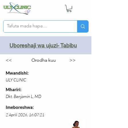
Uboreshaji wa ujuzi- Tabibu
<<
Orodha kuu
>>
Mwandishi:
ULY CLINIC
Mhariri:
Dkt. Benjamin L, MD
Imeboreshwa:
2 Aprili 2026, 16:07:21