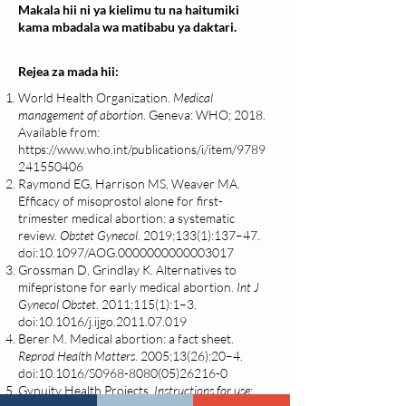
Makala hii ni ya kielimu tu na haitumiki
kama mbadala wa matibabu ya daktari.
Rejea za mada hii:
World Health Organization.
Medical
management of abortion
. Geneva: WHO; 2018.
Available from:
https://www.who.int/publications/i/item/9789
241550406
Raymond EG, Harrison MS, Weaver MA.
Efficacy of misoprostol alone for first-
trimester medical abortion: a systematic
review.
Obstet Gynecol
. 2019;133(1):137–47.
doi:10.1097/AOG.0000000000003017
Grossman D, Grindlay K. Alternatives to
mifepristone for early medical abortion.
Int J
Gynecol Obstet
. 2011;115(1):1–3.
doi:10.1016/j.ijgo.2011.07.019
Berer M. Medical abortion: a fact sheet.
Reprod Health Matters
. 2005;13(26):20–4.
doi:10.1016/S0968-8080(05)26216-0
Gynuity Health Projects.
Instructions for use: