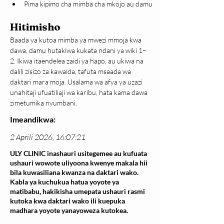
Pima kipimo cha mimba cha mkojo au damu
Hitimisho
Baada ya kutoa mimba ya mwezi mmoja kwa 
dawa, damu hutakiwa kukata ndani ya wiki 1–
2. Ikiwa itaendelea zaidi ya hapo, au ukiwa na 
dalili zisizo za kawaida, tafuta msaada wa 
daktari mara moja. Usalama wa afya ya uzazi 
unahitaji ufuatiliaji wa karibu, hata kama dawa 
zimetumika nyumbani.
Imeandikwa:
2 Aprili 2026, 16:07:21
ULY CLINIC inashauri usitegemee au kufuata
ushauri wowote uliyoona kwenye makala hii
bila kuwasiliana kwanza na daktari wako.
Kabla ya kuchukua hatua yoyote ya
matibabu, hakikisha umepata ushauri rasmi
kutoka kwa daktari wako ili kuepuka
madhara yoyote yanayoweza kutokea.