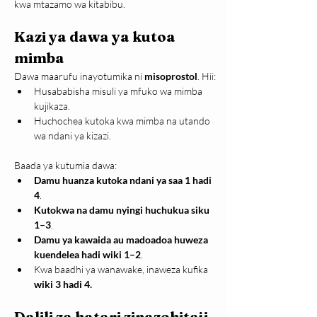
kwa mtazamo wa kitabibu.
Kazi ya dawa ya kutoa 
mimba
Dawa maarufu inayotumika ni 
misoprostol
. Hii:
Husababisha misuli ya mfuko wa mimba 
kujikaza.
Huchochea kutoka kwa mimba na utando 
wa ndani ya kizazi.
Baada ya kutumia dawa:
Damu huanza kutoka ndani ya saa 1 hadi 
4
.
Kutokwa na damu nyingi huchukua siku 
1–3
.
Damu ya kawaida au madoadoa huweza 
kuendelea hadi wiki 1–2
.
Kwa baadhi ya wanawake, inaweza kufika 
wiki 3 hadi 4.
Dalili za hatari zinazohitaji 