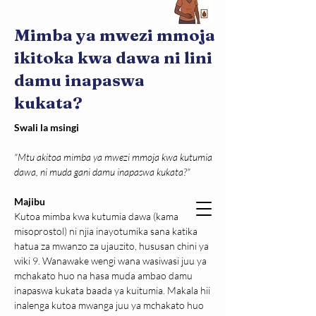
Mimba ya mwezi mmoja
ikitoka kwa dawa ni lini
damu inapaswa
kukata?
Swali la msingi
"Mtu akitoa mimba ya mwezi mmoja kwa kutumia 
dawa, ni muda gani damu inapaswa kukata?"
Majibu
Kutoa mimba kwa kutumia dawa (kama 
misoprostol) ni njia inayotumika sana katika 
hatua za mwanzo za ujauzito, hususan chini ya 
wiki 9. Wanawake wengi wana wasiwasi juu ya 
mchakato huo na hasa muda ambao damu 
inapaswa kukata baada ya kuitumia. Makala hii 
inalenga kutoa mwanga juu ya mchakato huo 