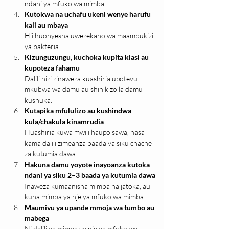
ndani ya mfuko wa mimba.
Kutokwa na uchafu ukeni wenye harufu 
kali au mbaya
Hii huonyesha uwezekano wa maambukizi 
ya bakteria.
Kizunguzungu, kuchoka kupita kiasi au 
kupoteza fahamu
Dalili hizi zinaweza kuashiria upotevu 
mkubwa wa damu au shinikizo la damu 
kushuka.
Kutapika mfululizo au kushindwa 
kula/chakula kinamrudia
Huashiria kuwa mwili haupo sawa, hasa 
kama dalili zimeanza baada ya siku chache 
za kutumia dawa.
Hakuna damu yoyote inayoanza kutoka 
ndani ya siku 2–3 baada ya kutumia dawa
Inaweza kumaanisha mimba haijatoka, au 
kuna mimba ya nje ya mfuko wa mimba.
Maumivu ya upande mmoja wa tumbo au 
mabega
Ni dalili ya mimba ya nje ya mfuko wa 