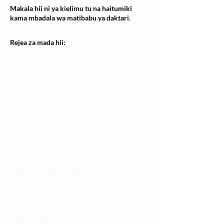
Makala hii ni ya kielimu tu na haitumiki
kama mbadala wa matibabu ya daktari.
Rejea za mada hii:
Changia kuwezesha
Clinical bot
Dirisha la Mgonjwa
Dirisha la Daktari
Dodoso la matibabu
Fursa za kibiashara
Jiunge kwa makala mpya
Kuhusu ULY CLINIC
Kamusi ya ULY CLINIC
Maoni ya mteja