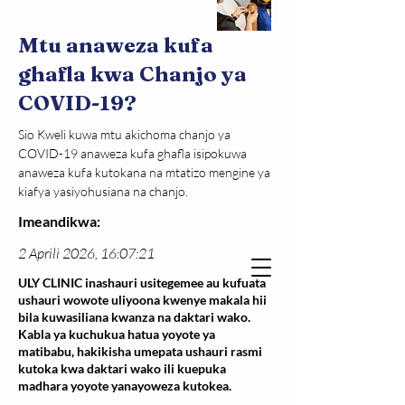
Mtu anaweza kufa
ghafla kwa Chanjo ya
COVID-19?
Sio Kweli kuwa mtu akichoma chanjo ya 
COVID-19 anaweza kufa ghafla isipokuwa 
anaweza kufa kutokana na mtatizo mengine ya 
kiafya yasiyohusiana na chanjo.
Imeandikwa:
2 Aprili 2026, 16:07:21
ULY CLINIC inashauri usitegemee au kufuata
ushauri wowote uliyoona kwenye makala hii
bila kuwasiliana kwanza na daktari wako.
Kabla ya kuchukua hatua yoyote ya
matibabu, hakikisha umepata ushauri rasmi
kutoka kwa daktari wako ili kuepuka
madhara yoyote yanayoweza kutokea.