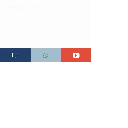
Malalamiko ya mteja
Maoni ya wateja
Mahali tunapatikana
Makundi mengine ya
telegram
Matangazo na udhamini
​Matibabu ya nyumbani
Maono na dira yetu
Pata tiba
Programu za mafunzo
Sheria na masharti
Tafiti ULY CLINIC Swahili AI
Tangazo la Tafiti ULY CLINIC Swahili AI
Timu yetu
Utaratibu wa kupata huduma zetu