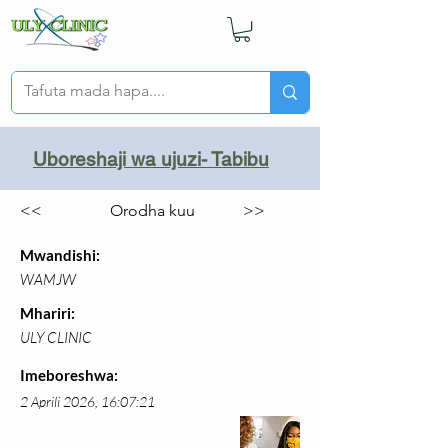
Uboreshaji wa ujuzi- Tabibu
<<
Orodha kuu
>>
Mwandishi:
WAMJW
Mhariri:
ULY CLINIC
Imeboreshwa:
2 Aprili 2026, 16:07:21