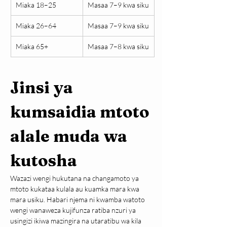
Miaka 18–25
Masaa 7–9 kwa siku
Miaka 26–64
Masaa 7–9 kwa siku
Miaka 65+
Masaa 7–8 kwa siku
Jinsi ya 
kumsaidia mtoto 
alale muda wa 
kutosha
Wazazi wengi hukutana na changamoto ya 
mtoto kukataa kulala au kuamka mara kwa 
mara usiku. Habari njema ni kwamba watoto 
wengi wanaweza kujifunza ratiba nzuri ya 
usingizi ikiwa mazingira na utaratibu wa kila 