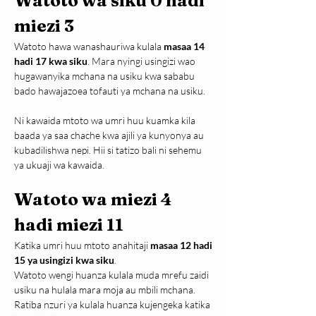
Watoto wa siku 0 hadi 
miezi 3
Watoto hawa wanashauriwa kulala 
masaa 14 
hadi 17 kwa siku
. Mara nyingi usingizi wao 
hugawanyika mchana na usiku kwa sababu 
bado hawajazoea tofauti ya mchana na usiku.
Ni kawaida mtoto wa umri huu kuamka kila 
baada ya saa chache kwa ajili ya kunyonya au 
kubadilishwa nepi. Hii si tatizo bali ni sehemu 
ya ukuaji wa kawaida.
Watoto wa miezi 4 
hadi miezi 11
Katika umri huu mtoto anahitaji 
masaa 12 hadi 
15 ya usingizi kwa siku
.
Watoto wengi huanza kulala muda mrefu zaidi 
usiku na hulala mara moja au mbili mchana. 
Ratiba nzuri ya kulala huanza kujengeka katika 