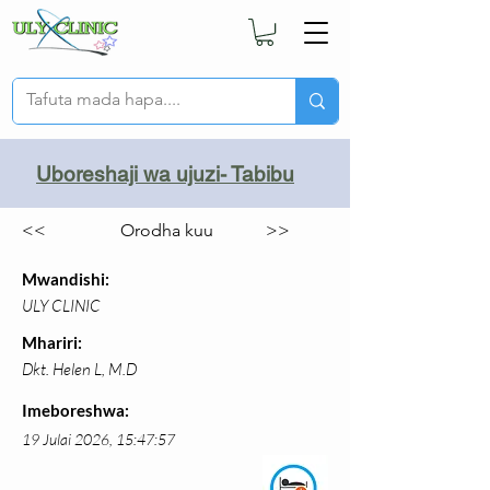
Uboreshaji wa ujuzi- Tabibu
<<
Orodha kuu
>>
Mwandishi:
ULY CLINIC
Mhariri:
Dkt. Helen L, M.D
Imeboreshwa:
19 Julai 2026, 15:47:57