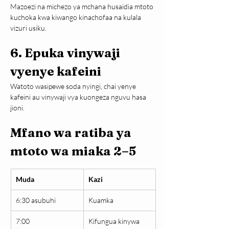
Mazoezi na michezo ya mchana husaidia mtoto 
kuchoka kwa kiwango kinachofaa na kulala 
vizuri usiku.
6. Epuka vinywaji 
vyenye kafeini
Watoto wasipewe soda nyingi, chai yenye 
kafeini au vinywaji vya kuongeza nguvu hasa 
jioni.
Mfano wa ratiba ya 
mtoto wa miaka 2–5
Muda
Kazi
6:30 asubuhi
Kuamka
7:00
Kifungua kinywa