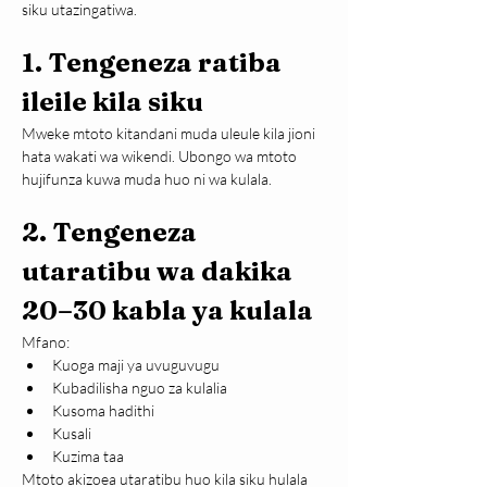
siku utazingatiwa.
1. Tengeneza ratiba 
ileile kila siku
Mweke mtoto kitandani muda uleule kila jioni 
hata wakati wa wikendi. Ubongo wa mtoto 
hujifunza kuwa muda huo ni wa kulala.
2. Tengeneza 
utaratibu wa dakika 
20–30 kabla ya kulala
Mfano:
Kuoga maji ya uvuguvugu
Kubadilisha nguo za kulalia
Kusoma hadithi
Kusali
Kuzima taa
Mtoto akizoea utaratibu huo kila siku hulala 