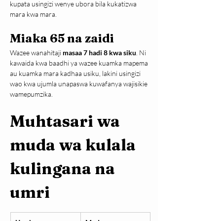
kupata usingizi wenye ubora bila kukatizwa 
mara kwa mara.
Miaka 65 na zaidi
Wazee wanahitaji 
masaa 7 hadi 8 kwa siku
. Ni 
kawaida kwa baadhi ya wazee kuamka mapema 
au kuamka mara kadhaa usiku, lakini usingizi 
wao kwa ujumla unapaswa kuwafanya wajisikie 
wamepumzika.
Muhtasari wa 
muda wa kulala 
kulingana na 
umri