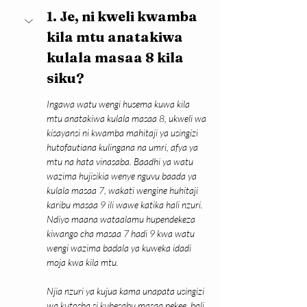
1. Je, ni kweli kwamba 
kila mtu anatakiwa 
kulala masaa 8 kila 
siku?
Ingawa watu wengi husema kuwa kila 
mtu anatakiwa kulala masaa 8, ukweli wa 
kisayansi ni kwamba mahitaji ya usingizi 
hutofautiana kulingana na umri, afya ya 
mtu na hata vinasaba. Baadhi ya watu 
wazima hujisikia wenye nguvu baada ya 
kulala masaa 7, wakati wengine huhitaji 
karibu masaa 9 ili wawe katika hali nzuri. 
Ndiyo maana wataalamu hupendekeza 
kiwango cha masaa 7 hadi 9 kwa watu 
wengi wazima badala ya kuweka idadi 
moja kwa kila mtu.
Njia nzuri ya kujua kama unapata usingizi 
wa kutosha si kuhesabu masaa pekee, bali 