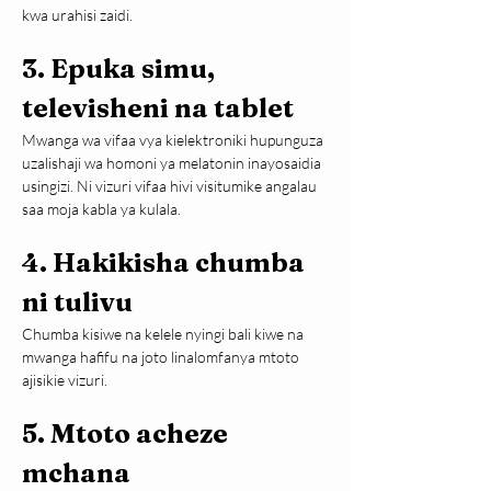
kwa urahisi zaidi.
3. Epuka simu, 
televisheni na tablet
Mwanga wa vifaa vya kielektroniki hupunguza 
uzalishaji wa homoni ya melatonin inayosaidia 
usingizi. Ni vizuri vifaa hivi visitumike angalau 
saa moja kabla ya kulala.
4. Hakikisha chumba 
ni tulivu
Chumba kisiwe na kelele nyingi bali kiwe na 
mwanga hafifu na joto linalomfanya mtoto 
ajisikie vizuri.
5. Mtoto acheze 
mchana