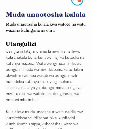
Muda unaotosha kulala
Muda unaotosha kulala kwa watoto na watu 
wazima kulingana na umri
Utangulizi
Usingizi ni hitaji muhimu la mwili kama ilivyo 
kula chakula bora, kunywa maji ya kutosha na 
kufanya mazoezi. Watu wengi huamini kuwa 
usingizi ni muda wa mwili kupumzika tu, lakini 
ukweli ni kwamba wakati wa usingizi mwili 
huendelea kufanya kazi nyingi muhimu 
zinazosaidia afya ya ubongo, moyo, kinga ya 
mwili, ukuaji wa watoto na utengenezaji wa 
homoni mbalimbali.
Kulala kwa muda unaoshauriwa husaidia mwili 
kurekebisha seli zilizoharibika, kuhifadhi 
kumbukumbu mpya, kuboresha uwezo wa 