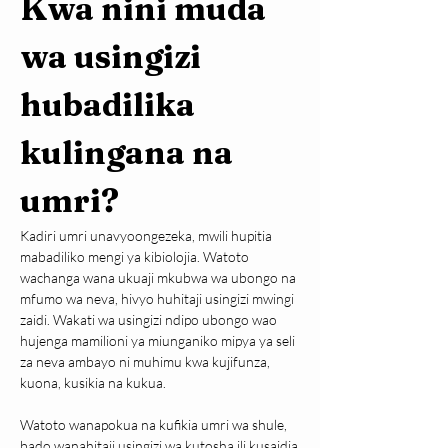
Kwa nini muda 
wa usingizi 
hubadilika 
kulingana na 
umri?
Kadiri umri unavyoongezeka, mwili hupitia 
mabadiliko mengi ya kibiolojia. Watoto 
wachanga wana ukuaji mkubwa wa ubongo na 
mfumo wa neva, hivyo huhitaji usingizi mwingi 
zaidi. Wakati wa usingizi ndipo ubongo wao 
hujenga mamilioni ya miunganiko mipya ya seli 
za neva ambayo ni muhimu kwa kujifunza, 
kuona, kusikia na kukua.
Watoto wanapokua na kufikia umri wa shule, 
bado wanahitaji usingizi wa kutosha ili kusaidia 