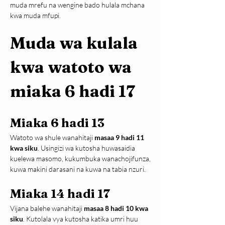
muda mrefu na wengine bado hulala mchana 
kwa muda mfupi.
Muda wa kulala 
kwa watoto wa 
miaka 6 hadi 17
Miaka 6 hadi 13
Watoto wa shule wanahitaji 
masaa 9 hadi 11 
kwa siku
. Usingizi wa kutosha huwasaidia 
kuelewa masomo, kukumbuka wanachojifunza, 
kuwa makini darasani na kuwa na tabia nzuri.
Miaka 14 hadi 17
Vijana balehe wanahitaji 
masaa 8 hadi 10 kwa 
siku
. Kutolala vya kutosha katika umri huu 