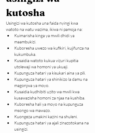
kutosha
Usingizi wa kutosha una faida nyingi kwa 
watoto na watu wazima, ikiwa ni pamoja na:
Kuimarisha kinga ya mwili dhidi ya 
maambukizi.
Kuboresha uwezo wa kufikiri, kujifunza na 
kukumbuka.
Kusaidia watoto kukua vizuri kupitia 
utolewaji wa homoni ya ukuaji.
Kupunguza hatari ya kisukari aina ya pili.
Kupunguza hatari ya shinikizo la damu na 
magonjwa ya moyo.
Kusaidia kudhibiti uzito wa mwili kwa 
kusawazisha homoni za njaa na kushiba.
Kuboresha hali ya moyo na kupunguza 
msongo wa mawazo.
Kuongeza umakini kazini na shuleni.
Kupunguza hatari ya ajali zinazotokana na 
usingizi.