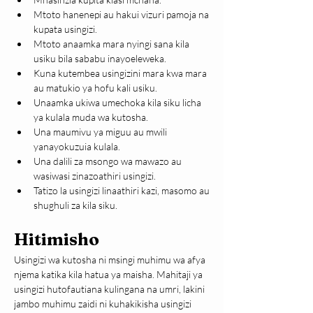
Mtoto hanenepi au hakui vizuri pamoja na 
kupata usingizi.
Mtoto anaamka mara nyingi sana kila 
usiku bila sababu inayoeleweka.
Kuna kutembea usingizini mara kwa mara 
au matukio ya hofu kali usiku.
Unaamka ukiwa umechoka kila siku licha 
ya kulala muda wa kutosha.
Una maumivu ya miguu au mwili 
yanayokuzuia kulala.
Una dalili za msongo wa mawazo au 
wasiwasi zinazoathiri usingizi.
Tatizo la usingizi linaathiri kazi, masomo au 
shughuli za kila siku.
Hitimisho
Usingizi wa kutosha ni msingi muhimu wa afya 
njema katika kila hatua ya maisha. Mahitaji ya 
usingizi hutofautiana kulingana na umri, lakini 
jambo muhimu zaidi ni kuhakikisha usingizi 