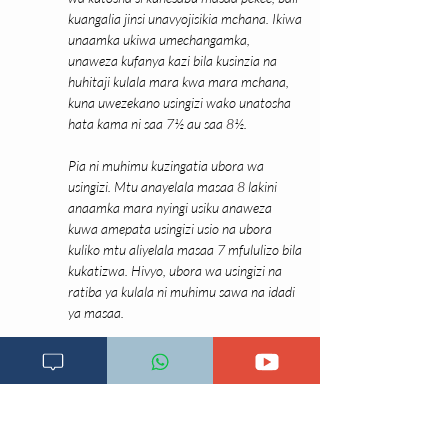
kuangalia jinsi unavyojisikia mchana. Ikiwa 
unaamka ukiwa umechangamka, 
unaweza kufanya kazi bila kusinzia na 
huhitaji kulala mara kwa mara mchana, 
kuna uwezekano usingizi wako unatosha 
hata kama ni saa 7½ au saa 8½.
Pia ni muhimu kuzingatia ubora wa 
usingizi. Mtu anayelala masaa 8 lakini 
anaamka mara nyingi usiku anaweza 
kuwa amepata usingizi usio na ubora 
kuliko mtu aliyelala masaa 7 mfululizo bila 
kukatizwa. Hivyo, ubora wa usingizi na 
ratiba ya kulala ni muhimu sawa na idadi 
ya masaa.
2. Je, kulala mchana 
kunaweza kufidia 
usingizi niliokosa 
usiku?