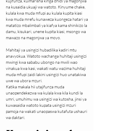
kujifunza, kuimarisha kinga dhidi ya magonjwa 
na kusaidia ukuaji wa watoto. Kinyume chake, 
kulala kwa muda mfupi au kulala kupita kiasi 
kwa muda mrefu kunaweza kuongeza hatari ya 
matatizo mbalimbali ya kiafya kama shinikizo la 
damu, kisukari, unene kupita kiasi, msongo wa 
mawazo na magonjwa ya moyo.
Mahitaji ya usingizi hubadilika kadiri mtu 
anavyokua. Watoto wachanga huhitaji usingizi 
mwingi kwa sababu ubongo na mwili wao 
vinakua kwa kasi, wakati watu wazima huhitaji 
muda mfupi zaidi lakini usingizi huo unatakiwa 
uwe wa ubora mzuri.
Katika makala hii utajifunza muda 
unaopendekezwa wa kulala kwa kila kundi la 
umri, umuhimu wa usingizi wa kutosha, jinsi ya 
kuwasaidia watoto kupata usingizi mzuri 
pamoja na wakati unaopaswa kutafuta ushauri 
wa daktari.