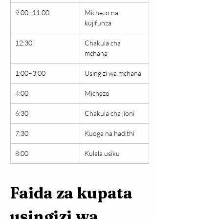
9:00–11:00
Michezo na 
kujifunza
12:30
Chakula cha 
mchana
1:00–3:00
Usingizi wa mchana
4:00
Michezo
6:30
Chakula cha jioni
7:30
Kuoga na hadithi
8:00
Kulala usiku
Faida za kupata 
usingizi wa 