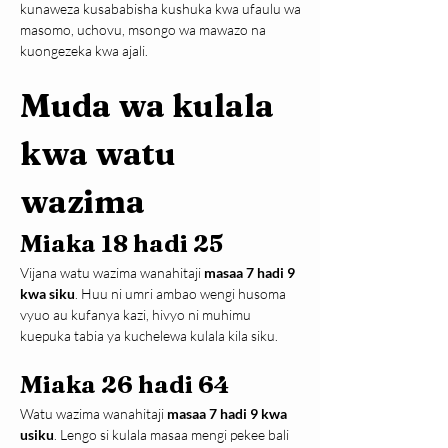
kunaweza kusababisha kushuka kwa ufaulu wa 
masomo, uchovu, msongo wa mawazo na 
kuongezeka kwa ajali.
Muda wa kulala 
kwa watu 
wazima
Miaka 18 hadi 25
Vijana watu wazima wanahitaji 
masaa 7 hadi 9 
kwa siku
. Huu ni umri ambao wengi husoma 
vyuo au kufanya kazi, hivyo ni muhimu 
kuepuka tabia ya kuchelewa kulala kila siku.
Miaka 26 hadi 64
Watu wazima wanahitaji 
masaa 7 hadi 9 kwa 
usiku
. Lengo si kulala masaa mengi pekee bali 