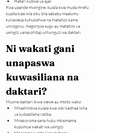
Hatari kubwa ya ajali
Kwa upande mwingine, kulala kwa muda mrefu 
kupita kiasi kila siku bila sababu maalumu 
kunaweza kuhusishwa na matatizo kama 
unyogovu, magonjwa sugu au matatizo ya 
usingizi yanayohitaji uchunguzi wa daktari.
Ni wakati gani 
unapaswa 
kuwasiliana na 
daktari?
Muone daktari ikiwa wewe au mtoto wako:
Mnashindwa kulala kwa wiki kadhaa licha 
ya kubadilisha ratiba.
Mnakoroma sana huku mkisimama 
kupumua wakati wa usingizi.
Mnasinzia kupita kiasi mchana.