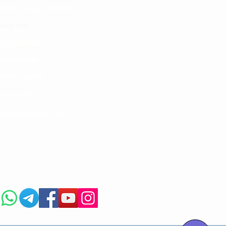
LINIC project 100,00
0
isho tiba
i ya matibabu
ushi vya tiba
kotoo vya Afya
liana nasi
kuaji Historia CME