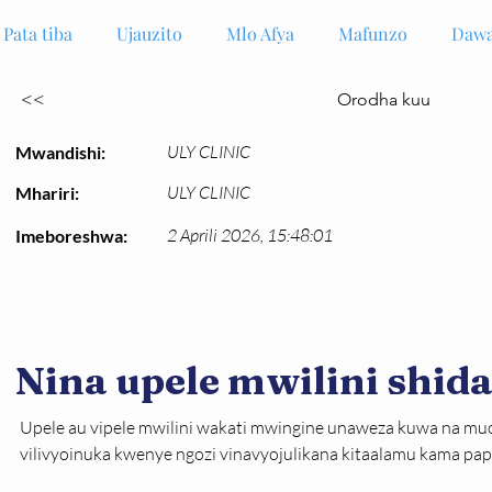
Pata tiba
Ujauzito
Mlo Afya
Mafunzo
Dawa
<<
Orodha kuu
ULY CLINIC
Mwandishi:
ULY CLINIC
Mhariri:
2 Aprili 2026, 15:48:01
Imeboreshwa:
Nina upele mwilini shida
Upele au vipele mwilini wakati mwingine unaweza kuwa na mu
vilivyoinuka kwenye ngozi vinavyojulikana kitaalamu kama papu