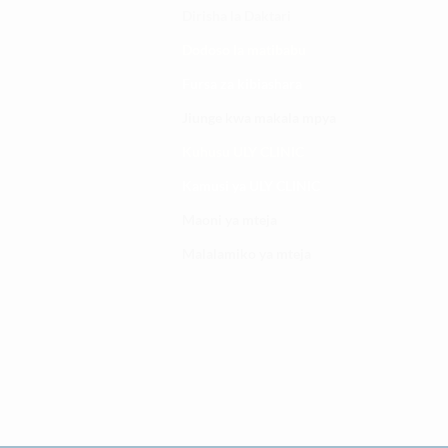
Dirisha la Daktari
Dodoso la matibabu
Fursa za kibiashara
Jiunge kwa makala mpya
Kuhusu ULY CLINIC
Kamusi ya ULY CLINIC
Maoni ya mteja
Malalamiko ya mteja