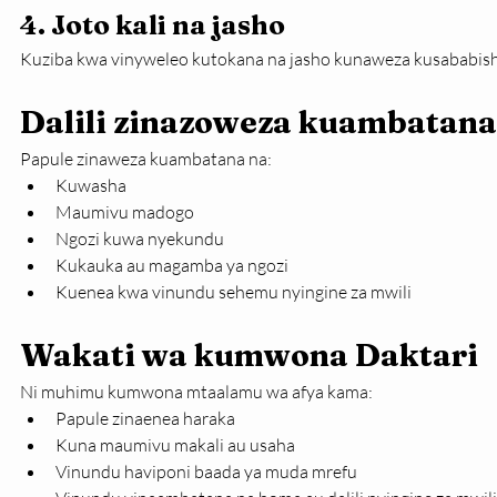
4. Joto kali na jasho
Kuziba kwa vinyweleo kutokana na jasho kunaweza kusababish
Dalili zinazoweza kuambatana 
Papule zinaweza kuambatana na:
Kuwasha
Maumivu madogo
Ngozi kuwa nyekundu
Kukauka au magamba ya ngozi
Kuenea kwa vinundu sehemu nyingine za mwili
Wakati wa kumwona Daktari
Ni muhimu kumwona mtaalamu wa afya kama:
Papule zinaenea haraka
Kuna maumivu makali au usaha
Vinundu haviponi baada ya muda mrefu