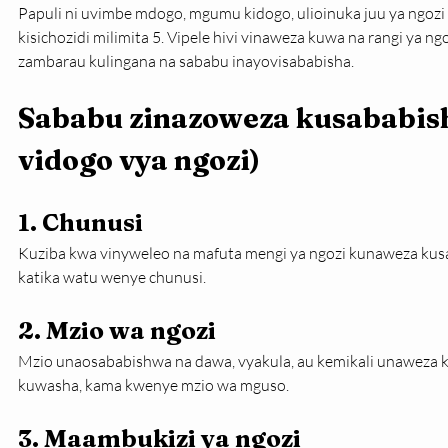
Papuli ni uvimbe mdogo, mgumu kidogo, ulioinuka juu ya ngozi
kisichozidi milimita 5. Vipele hivi vinaweza kuwa na rangi ya n
zambarau kulingana na sababu inayovisababisha.
Sababu zinazoweza kusababish
vidogo vya ngozi)
1. Chunusi
Kuziba kwa vinyweleo na mafuta mengi ya ngozi kunaweza kus
katika watu wenye chunusi.
2. Mzio wa ngozi
Mzio unaosababishwa na dawa, vyakula, au kemikali unaweza k
kuwasha, kama kwenye mzio wa mguso.
3. Maambukizi ya ngozi