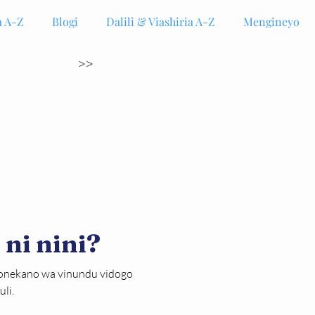
 A-Z
Blogi
Dalili & Viashiria A-Z
Mengineyo
>>
 ni nini?
onekano wa vinundu vidogo 
li.