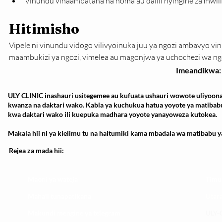
Vinundu vinaambatana na homa au dalili nyingine za mwili
Hitimisho
Vipele ni vinundu vidogo vilivyoinuka juu ya ngozi ambavyo vi
maambukizi ya ngozi, vimelea au magonjwa ya uchochezi wa ng
Imeandikwa:
ULY CLINIC inashauri usitegemee au kufuata ushauri wowote uliyoona
kwanza na daktari wako. Kabla ya kuchukua hatua yoyote ya matibab
kwa daktari wako ili kuepuka madhara yoyote yanayoweza kutokea.
Makala hii ni ya kielimu tu na haitumiki kama mbadala wa matibabu ya
Rejea za mada hii:
Maoni ya wateja
Timu
Mahali tunapatikana
Utar
Makundi mengine ya
telegram
ULY-C