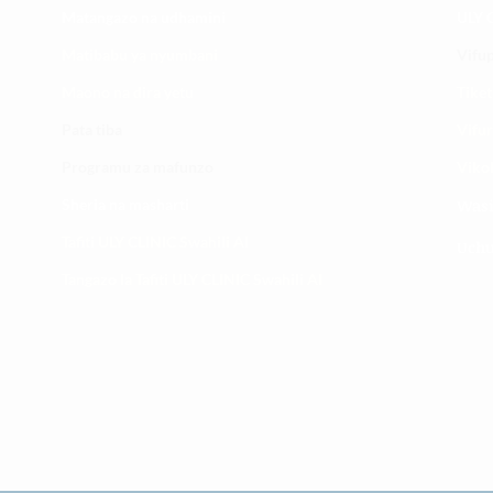
Matangazo na udhamini
ULY C
​Matibabu ya nyumbani
Vifup
Maono na dira yetu
Tiket
Pata tiba
Vifur
Programu za mafunzo
Viko
Sheria na masharti
Wasi
Tafiti ULY CLINIC Swahili AI
Uchu
Tangazo la Tafiti ULY CLINIC Swahili AI