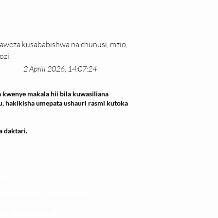
naweza kusababishwa na chunusi, mzio, 
ozi.
2 Aprili 2026, 14:07:24
 kwenye makala hii bila kuwasiliana
u, hakikisha umepata ushauri rasmi kutoka
 daktari.
 yetu
atibu wa kupata huduma zetu
linic Application