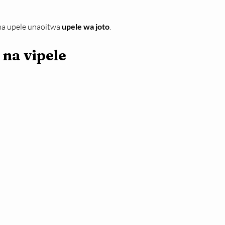
a upele unaoitwa 
upele wa joto
.
na vipele