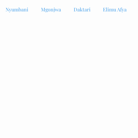
Nyumbani
Mgonjwa
Daktari
Elimu Afya