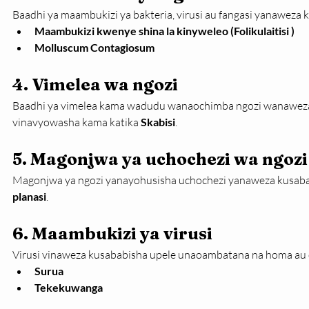
Baadhi ya maambukizi ya bakteria, virusi au fangasi yanaweza
Maambukizi kwenye shina la kinyweleo (Folikulaitisi )
Molluscum Contagiosum
4. Vimelea wa ngozi
Baadhi ya vimelea kama wadudu wanaochimba ngozi wanaweza
vinavyowasha kama katika 
Skabisi
.
5. Magonjwa ya uchochezi wa ngozi
Magonjwa ya ngozi yanayohusisha uchochezi yanaweza kusaba
planasi
.
6. Maambukizi ya virusi
Virusi vinaweza kusababisha upele unaoambatana na homa au da
Surua
Tekekuwanga