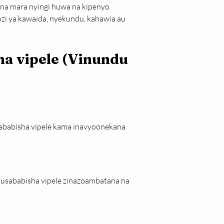
 na mara nyingi huwa na kipenyo 
gozi ya kawaida, nyekundu, kahawia au 
a vipele (Vinundu 
ababisha vipele kama inavyoonekana 
usababisha vipele zinazoambatana na 