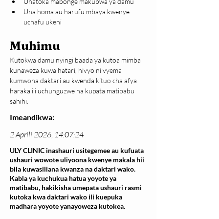
Unatoka mabonge makubwa ya damu
Una homa au harufu mbaya kwenye 
uchafu ukeni
Muhimu
Kutokwa damu nyingi baada ya kutoa mimba 
kunaweza kuwa hatari, hivyo ni vyema 
kumwona daktari au kwenda kituo cha afya 
haraka ili uchunguzwe na kupata matibabu 
sahihi.
Imeandikwa:
2 Aprili 2026, 14:07:24
ULY CLINIC inashauri usitegemee au kufuata
ushauri wowote uliyoona kwenye makala hii
bila kuwasiliana kwanza na daktari wako.
Kabla ya kuchukua hatua yoyote ya
matibabu, hakikisha umepata ushauri rasmi
kutoka kwa daktari wako ili kuepuka
madhara yoyote yanayoweza kutokea.