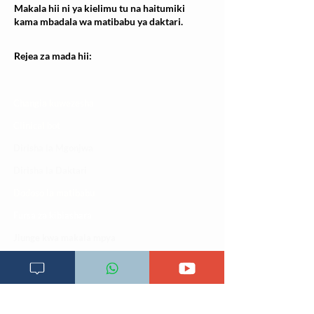
Makala hii ni ya kielimu tu na haitumiki
kama mbadala wa matibabu ya daktari.
Rejea za mada hii:
Changia kuwezesha
Clinical bot
Dirisha la Mgonjwa
Dirisha la Daktari
Dodoso la matibabu
Fursa za kibiashara
Jiunge kwa makala mpya
Kuhusu ULY CLINIC
Kamusi ya ULY CLINIC
Maoni ya mteja