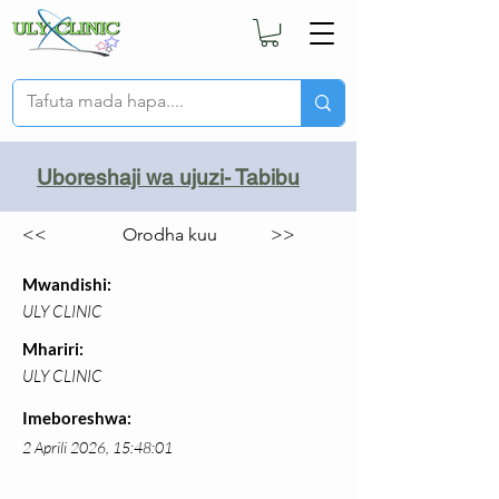
Uboreshaji wa ujuzi- Tabibu
<<
Orodha kuu
>>
Mwandishi:
ULY CLINIC
Mhariri:
ULY CLINIC
Imeboreshwa:
2 Aprili 2026, 15:48:01