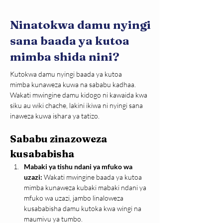
Ninatokwa damu nyingi
sana baada ya kutoa
mimba shida nini?
Kutokwa damu nyingi baada ya kutoa 
mimba kunaweza kuwa na sababu kadhaa. 
Wakati mwingine damu kidogo ni kawaida kwa 
siku au wiki chache, lakini ikiwa ni nyingi sana 
inaweza kuwa ishara ya tatizo.
Sababu zinazoweza 
kusababisha
Mabaki ya tishu ndani ya mfuko wa 
uzazi: 
Wakati mwingine baada ya kutoa 
mimba kunaweza kubaki mabaki ndani ya 
mfuko wa uzazi, jambo linaloweza 
kusababisha damu kutoka kwa wingi na 
maumivu ya tumbo.