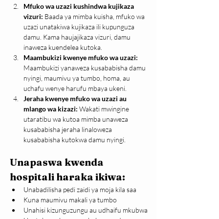
Mfuko wa uzazi kushindwa kujikaza 
vizuri: 
Baada ya mimba kuisha, mfuko wa 
uzazi unatakiwa kujikaza ili kupunguza 
damu. Kama haujajikaza vizuri, damu 
inaweza kuendelea kutoka.
Maambukizi kwenye mfuko wa uzazi: 
Maambukizi yanaweza kusababisha damu 
nyingi, maumivu ya tumbo, homa, au 
uchafu wenye harufu mbaya ukeni.
Jeraha kwenye mfuko wa uzazi au 
mlango wa kizazi: 
Wakati mwingine 
utaratibu wa kutoa mimba unaweza 
kusababisha jeraha linaloweza 
kusababisha kutokwa damu nyingi.
Unapaswa kwenda 
hospitali haraka ikiwa:
Unabadilisha pedi zaidi ya moja kila saa
Kuna maumivu makali ya tumbo
Unahisi kizunguzungu au udhaifu mkubwa