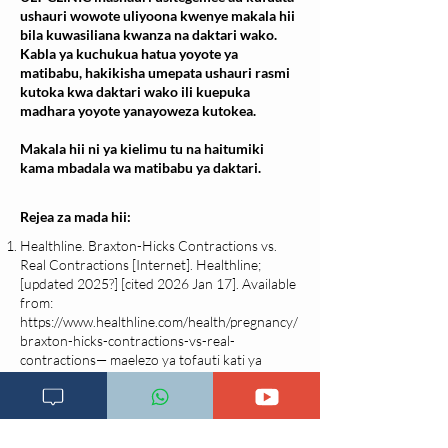
ushauri wowote uliyoona kwenye makala hii
bila kuwasiliana kwanza na daktari wako.
Kabla ya kuchukua hatua yoyote ya
matibabu, hakikisha umepata ushauri rasmi
kutoka kwa daktari wako ili kuepuka
madhara yoyote yanayoweza kutokea.
Makala hii ni ya kielimu tu na haitumiki
kama mbadala wa matibabu ya daktari.
Rejea za mada hii:
Healthline. Braxton-Hicks Contractions vs.
Real Contractions [Internet]. Healthline;
[updated 2025?] [cited 2026 Jan 17]. Available
from:
https://www.healthline.com/health/pregnancy/
braxton-hicks-contractions-vs-real-
contractions
— maelezo ya tofauti kati ya
uchungu wa kuja na kupoa na uchungu halisi
wa kujifungua.
BabyCenter.ca. How to tell if your
contractions are Braxton Hicks or real labour