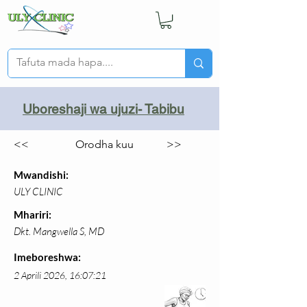
Uboreshaji wa ujuzi- Tabibu
<<
Orodha kuu
>>
Mwandishi:
ULY CLINIC
Mhariri:
Dkt. Mangwella S, MD
Imeboreshwa:
2 Aprili 2026, 16:07:21