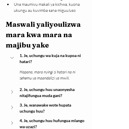
Una maumivu makali ya kichwa, kuona 
ukungu au kuvimba sana miguu/uso
Maswali yaliyoulizwa 
mara kwa mara na 
majibu yake
1. Je, uchungu wa kuja na kupoa ni 
hatari?
Hapana, mara nyingi si hatari na ni 
sehemu ya maandalizi ya mwili.
2. Je, uchungu huu unaonyesha 
nitajifungua muda gani?
3. Je, wanawake wote hupata 
uchungu huu?
4. Je, uchungu huu hufungua mlango 
wa uzazi?