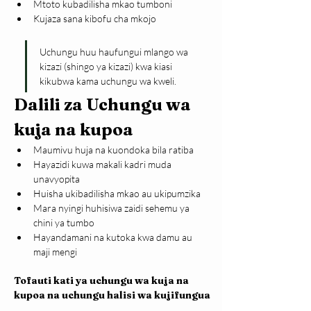
Mtoto kubadilisha mkao tumboni
Kujaza sana kibofu cha mkojo
Uchungu huu haufungui mlango wa 
kizazi (shingo ya kizazi) kwa kiasi 
kikubwa kama uchungu wa kweli.
Dalili za Uchungu wa 
kuja na kupoa
Maumivu huja na kuondoka bila ratiba
Hayazidi kuwa makali kadri muda 
unavyopita
Huisha ukibadilisha mkao au ukipumzika
Mara nyingi huhisiwa zaidi sehemu ya 
chini ya tumbo
Hayandamani na kutoka kwa damu au 
maji mengi
Tofauti kati ya uchungu wa kuja na 
kupoa na uchungu halisi wa kujifungua