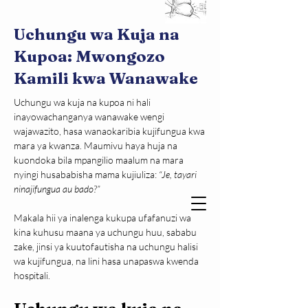
Uchungu wa Kuja na
Kupoa: Mwongozo
Kamili kwa Wanawake
Uchungu wa kuja na kupoa ni hali 
inayowachanganya wanawake wengi 
wajawazito, hasa wanaokaribia kujifungua kwa 
mara ya kwanza. Maumivu haya huja na 
kuondoka bila mpangilio maalum na mara 
nyingi husababisha mama kujiuliza: 
“Je, tayari 
ninajifungua au bado?”
Makala hii ya inalenga kukupa ufafanuzi wa 
kina kuhusu maana ya uchungu huu, sababu 
zake, jinsi ya kuutofautisha na uchungu halisi 
wa kujifungua, na lini hasa unapaswa kwenda 
hospitali.