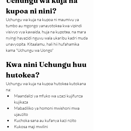
Uchungu wa kuja na 
kupoa ni nini?
Uchungu wa kuja na kupoa ni maumivu ya 
tumbo au mgongo yanayotokea kwa vipindi 
visivyo vya kawaida, huja na kupotea, na mara 
nyingi hayazidi nguvu wala ukaribu kadri muda 
unavyopita. Kitaalamu, hali hii hufahamika 
kama "Uchungu wa Uongo"
Kwa nini Uchungu huu 
hutokea?
Uchungu wa kuja na kupoa hutokea kutokana 
na:
Maandalizi ya mfuko wa uzazi kujifunza 
kujikaza
Mabadiliko ya homoni mwishoni mwa 
ujauzito
Kuchoka sana au kufanya kazi nzito
Kukosa maji mwilini