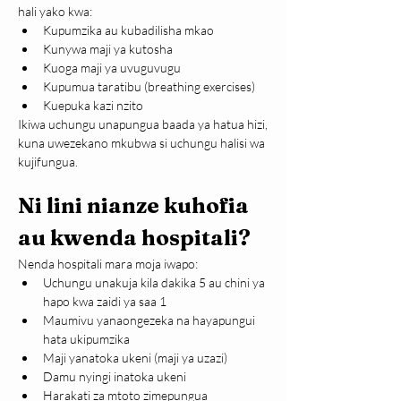
hali yako kwa:
Kupumzika au kubadilisha mkao
Kunywa maji ya kutosha
Kuoga maji ya uvuguvugu
Kupumua taratibu (breathing exercises)
Kuepuka kazi nzito
Ikiwa uchungu unapungua baada ya hatua hizi, 
kuna uwezekano mkubwa si uchungu halisi wa 
kujifungua.
Ni lini nianze kuhofia 
au kwenda hospitali?
Nenda hospitali mara moja iwapo:
Uchungu unakuja kila dakika 5 au chini ya 
hapo kwa zaidi ya saa 1
Maumivu yanaongezeka na hayapungui 
hata ukipumzika
Maji yanatoka ukeni (maji ya uzazi)
Damu nyingi inatoka ukeni
Harakati za mtoto zimepungua