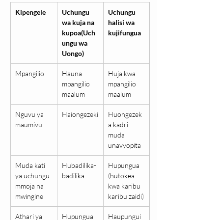
Kipengele
Uchungu 
Uchungu 
wa kuja na 
halisi wa 
kupoa(Uch
kujifungua
ungu wa 
Uongo)
Mpangilio
Hauna 
Huja kwa 
mpangilio 
mpangilio 
maalum
maalum
Nguvu ya 
Haiongezeki
Huongezek
maumivu
a kadri 
muda 
unavyopita
Muda kati 
Hubadilika-
Hupungua 
ya uchungu 
badilika
(hutokea 
mmoja na 
kwa karibu 
mwingine
karibu zaidi)
Athari ya 
Hupungua 
Haupungui