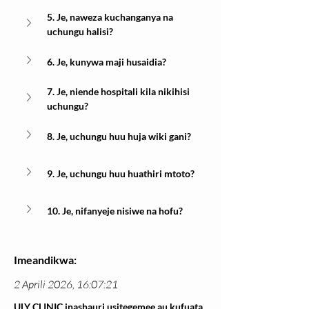
5. Je, naweza kuchanganya na 
uchungu halisi?
6. Je, kunywa maji husaidia?
7. Je, niende hospitali kila nikihisi 
uchungu?
8. Je, uchungu huu huja wiki gani?
9. Je, uchungu huu huathiri mtoto?
10. Je, nifanyeje nisiwe na hofu?
Imeandikwa:
2 Aprili 2026, 16:07:21
ULY CLINIC inashauri usitegemee au kufuata