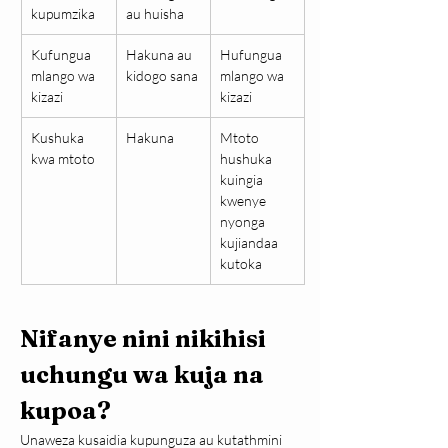
kupumzika
au huisha
Kufungua 
Hakuna au 
Hufungua 
mlango wa 
kidogo sana
mlango wa 
kizazi
kizazi
Kushuka 
Hakuna
Mtoto 
kwa mtoto
hushuka 
kuingia 
kwenye 
nyonga 
kujiandaa 
kutoka
Nifanye nini nikihisi 
uchungu wa kuja na 
kupoa?
Unaweza kusaidia kupunguza au kutathmini 