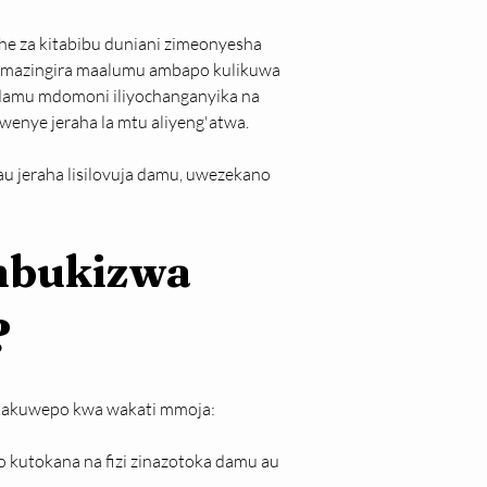
he za kitabibu duniani zimeonyesha 
 mazingira maalumu ambapo kulikuwa 
a damu mdomoni iliyochanganyika na 
wenye jeraha la mtu aliyeng'atwa.
jeraha lisilovuja damu, uwezekano 
mbukizwa 
?
takuwepo kwa wakati mmoja:
kutokana na fizi zinazotoka damu au 