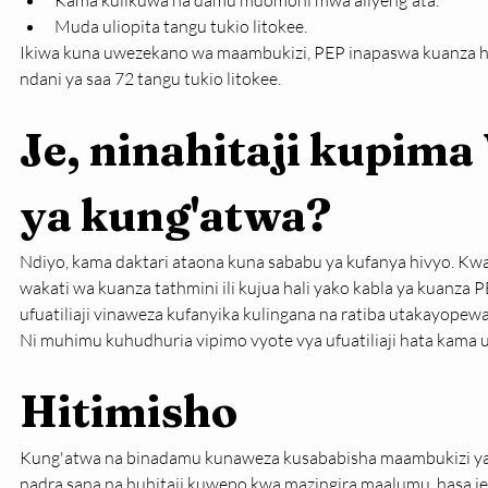
Kama kulikuwa na damu mdomoni mwa aliyeng'ata.
Muda uliopita tangu tukio litokee.
Ikiwa kuna uwezekano wa maambukizi, PEP inapaswa kuanza h
ndani ya saa 72 tangu tukio litokee.
Je, ninahitaji kupima
ya kung'atwa?
Ndiyo, kama daktari ataona kuna sababu ya kufanya hivyo. Kw
wakati wa kuanza tathmini ili kujua hali yako kabla ya kuanza P
ufuatiliaji vinaweza kufanyika kulingana na ratiba utakayopew
Ni muhimu kuhudhuria vipimo vyote vya ufuatiliaji hata kama una
Hitimisho
Kung'atwa na binadamu kunaweza kusababisha maambukizi ya V
nadra sana na huhitaji kuwepo kwa mazingira maalumu, hasa j