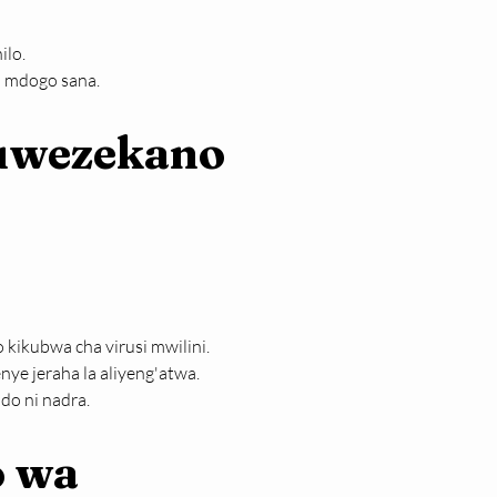
ilo.
 mdogo sana.
 uwezekano 
kikubwa cha virusi mwilini.
ye jeraha la aliyeng'atwa.
do ni nadra.
o wa 