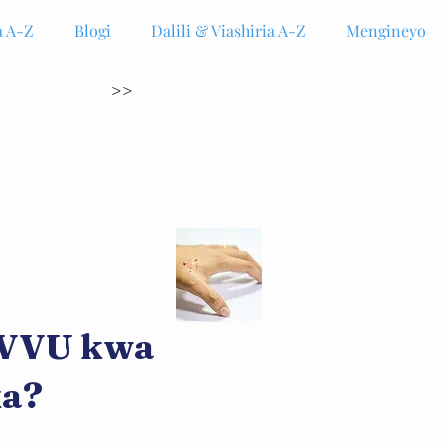
 A-Z
Blogi
Dalili & Viashiria A-Z
Mengineyo
>>
 VVU kwa
ka?