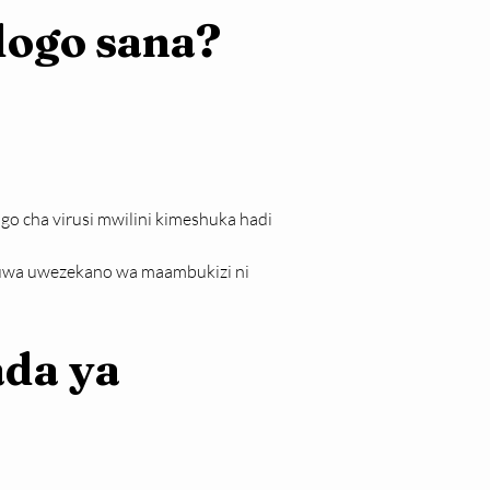
ogo sana?
o cha virusi mwilini kimeshuka hadi 
kuwa uwezekano wa maambukizi ni 
da ya 