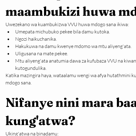
maambukizi huwa md
Uwezekano wa kuambukizwa VVU huwa mdogo sana ikiwa:
Umepata michubuko pekee bila damu kutoka.
Ngozi haikuchanika.
Hakukuwa na damu kwenye mdomo wa mtu aliyeng'ata.
Uligusana na mate pekee.
Mtu aliyeng'ata anatumia dawa za kufubaza VVU na kiwang
kutogundulika.
Katika mazingira haya, wataalamu wengi wa afya hutathmini 
mdogo sana.
Nifanye nini mara baa
kung'atwa?
Uking'atwa na binadamu: