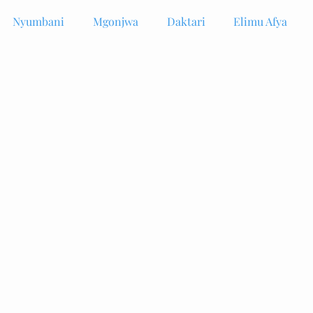
Nyumbani
Mgonjwa
Daktari
Elimu Afya