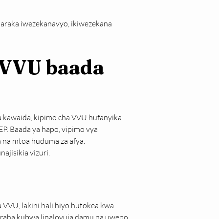
araka iwezekanavyo, ikiwezekana 
 VVU baada 
a kawaida, kipimo cha VVU hufanyika 
EP. Baada ya hapo, vipimo vya 
a na mtoa huduma za afya.
jisikia vizuri.
VU, lakini hali hiyo hutokea kwa 
eraha kubwa linalovuja damu na uwepo 