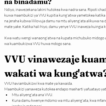
na binadamu?
Ndiyo, inawezekana lakini hutokea kwa nadra sana. Ripoti chac
kuwa maambukizi ya VVU kupitia kung'atwa yametokea katika
na jeraha kubwa lililovuja damu na mtu aliyeng'ata alikuwa n
mate yake. Katika hali hiyo, damu yenye VVU inaweza kuingia k
Kwa watu wengi wanaong'atwa na kupata michubuko midogo au 
wa kuambukizwa VVU huwa mdogo sana.
VVU vinawezaje kua
wakati wa kung'atwa
VVU haviambukizwi kwa mate ya kawaida.
Maambukizi yanaweza kutokea endapo masharti yafuatayo ya
Mtu aliyeng'ata ana VVU.
Kuna damu kwenye mdomo wa mtu aliyeng'ata, kwa mfano 