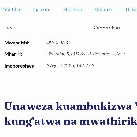
Pata tiba
Ujauzito
Mlo Afya
Mafunzo
Dawa
<<
Orodha kuu
ULY CLINIC
Mwandishi:
Dkt. Adolf S, M.D & Dkt. Benjamin L, M.D
Mhariri:
3 Agosti 2026, 14:17:43
Imeboreshwa:
Unaweza kuambukizwa
kung'atwa na mwathiri