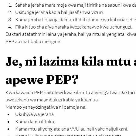
Safisha jeraha mara moja kwa maji tiririka na sabuni kwa d
Usifunge jeraha kabla halijasafishwa vizuri.
Kama jeraha linavuja damu, dhibiti damu kwa kubana sehe
Fika kituo cha afya haraka iwezekanavyo kwa uchunguzi.
Daktari atatathmini aina ya jeraha, hali ya mtu aliyeng'ata ikiw
PEP au matibabu mengine.
Je, ni lazima kila mtu
apewe PEP?
Kwa kawaida PEP haitolewi kwa kila mtu aliyeng'atwa. Daktari
uwezekano wa maambukizi kabla ya kuamua.
Mambo yanayozingatiwa ni pamoja na:
Ukubwa wa jeraha.
Kama damu ilitoka.
Kama mtu aliyeng'ata ana VVU au hali yake haijulikani.