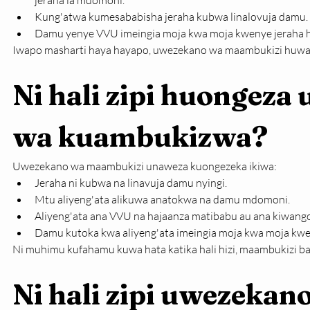
jeraha la mdomoni.
Kung'atwa kumesababisha jeraha kubwa linalovuja damu.
Damu yenye VVU imeingia moja kwa moja kwenye jeraha h
Iwapo masharti haya hayapo, uwezekano wa maambukizi huwa
Ni hali zipi huongeza
wa kuambukizwa?
Uwezekano wa maambukizi unaweza kuongezeka ikiwa:
Jeraha ni kubwa na linavuja damu nyingi.
Mtu aliyeng'ata alikuwa anatokwa na damu mdomoni.
Aliyeng'ata ana VVU na hajaanza matibabu au ana kiwango 
Damu kutoka kwa aliyeng'ata imeingia moja kwa moja kwen
Ni muhimu kufahamu kuwa hata katika hali hizi, maambukizi ba
Ni hali zipi uwezekan