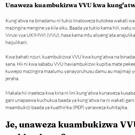
Unaweza kuambukizwa VVU kwa kung'atw
Kung'atwa na binadamu ni tukio linaloweza kutokea wakati wa u
mazingira mengine ya kila siku. Baada ya tukio kama hili, wat
Virusi vya UKIMWI (VVU), hasa kama mtu aliyeng'ata anajulika
haijulikani.
Kwa bahati nzuri, kuambukizwa VVU kwa kung'atwa na binadam
sana. Hii ni kwa sababu VVU haviambukizwi kupitia mate pekee
kuwepo mazingira maalumu yanayoruhusu damu au majimaji yen
jeraha.
Makala hii inaeleza kwa kina ni lini kung'atwa kunaweza kusab
gani unapaswa kuchukua baada ya kung'atwa na ni wakati gani 
maambukizi baada ya kuathirika (PEP) yanaweza kuhitajika.
Je, unaweza kuambukizwa VV