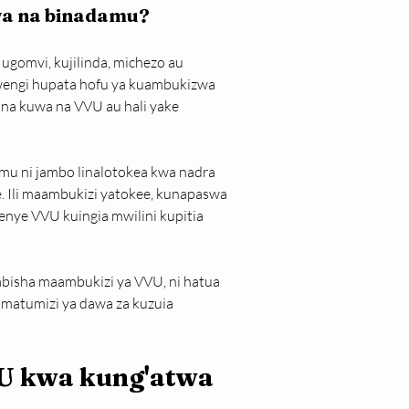
a na binadamu?
gomvi, kujilinda, michezo au 
u wengi hupata hofu ya kuambukizwa 
na kuwa na VVU au hali yake 
u ni jambo linalotokea kwa nadra 
. Ili maambukizi yatokee, kunapaswa 
ye VVU kuingia mwilini kupitia 
abisha maambukizi ya VVU, ni hatua 
matumizi ya dawa za kuzuia 
U kwa kung'atwa 