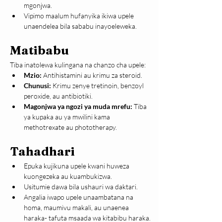
mgonjwa.
Vipimo maalum hufanyika ikiwa upele 
unaendelea bila sababu inayoeleweka.
Matibabu
Tiba inatolewa kulingana na chanzo cha upele:
Mzio:
 Antihistamini au krimu za steroid.
Chunusi:
 Krimu zenye tretinoin, benzoyl 
peroxide, au antibiotiki.
Magonjwa ya ngozi ya muda mrefu:
 Tiba 
ya kupaka au ya mwilini kama 
methotrexate au phototherapy.
Tahadhari
Epuka kujikuna upele kwani huweza 
kuongezeka au kuambukizwa.
Usitumie dawa bila ushauri wa daktari.
Angalia iwapo upele unaambatana na 
homa, maumivu makali, au unaenea 
haraka- tafuta msaada wa kitabibu haraka.