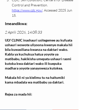
Control and Prevention. 
https://www.cdc.gov/
. Accessed 2025 Jun 
15.
Imeandikwa:
2 Aprili 2026, 14:08:33
ULY CLINIC inashauri usitegemee au kufuata
ushauri wowote uliyoona kwenye makala hii
bila kuwasiliana kwanza na daktari wako.
Kabla ya kuchukua hatua yoyote ya
matibabu, hakikisha umepata ushauri rasmi
kutoka kwa daktari wako ili kuepuka
madhara yoyote yanayoweza kutokea.
Makala hii ni ya kielimu tu na haitumiki
kama mbadala wa matibabu ya daktari.
Rejea za mada hii: