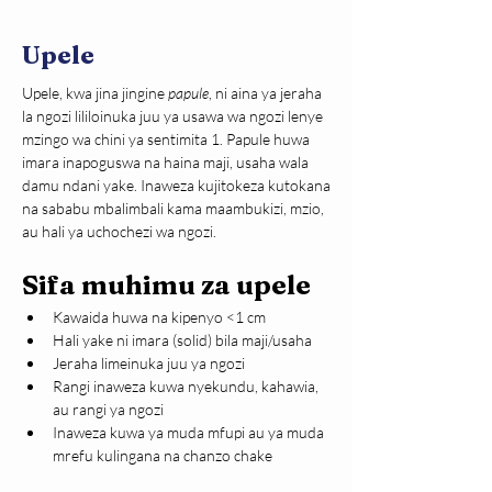
Upele
Upele, kwa jina jingine 
papule
, ni aina ya jeraha 
la ngozi lililoinuka juu ya usawa wa ngozi lenye 
mzingo wa chini ya sentimita 1. Papule huwa 
imara inapoguswa na haina maji, usaha wala 
damu ndani yake. Inaweza kujitokeza kutokana 
na sababu mbalimbali kama maambukizi, mzio,  
au hali ya uchochezi wa ngozi.
Sifa muhimu za upele
Kawaida huwa na kipenyo <1 cm
Hali yake ni imara (solid) bila maji/usaha
Jeraha limeinuka juu ya ngozi
Rangi inaweza kuwa nyekundu, kahawia, 
au rangi ya ngozi
Inaweza kuwa ya muda mfupi au ya muda 
mrefu kulingana na chanzo chake