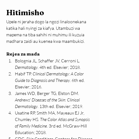
Hitimisho
Upele ni jeraha dogo la ngozi linaloonekana 
katika hali nyingi za kiafya. Utambuzi wa 
mapema na tiba sahihi ni muhimu ili kuzuia 
madhara zaidi au kuenea kwa maambukizi.
Rejea za mada
Bolognia JL, Schaffer JV, Cerroni L. 
Dermatology
. 4th ed. Elsevier; 2018.
Habif TP. 
Clinical Dermatology: A Color 
Guide to Diagnosis and Therapy
. 6th ed. 
Elsevier; 2016.
James WD, Berger TG, Elston DM. 
Andrews' Diseases of the Skin: Clinical 
Dermatology
. 13th ed. Elsevier; 2019.
Usatine RP, Smith MA, Mayeaux EJ Jr, 
Chumley HS. 
The Color Atlas and Synopsis 
of Family Medicine
. 3rd ed. McGraw-Hill 
Education; 2018.
CDC. 
Skin Conditions
. Centers for Disease 