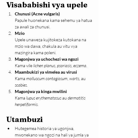
Visababishi vya upele
Chunusi (Acne vulgaris)
Papule huonekana kama sehemu ya hatua 
za awali za chunusi.
Mzio
Upele unaweza kujitokeza kutokana na 
mzio wa dawa, chakula au vitu vya 
mazingira kama poleni.
Magonjwa ya uchochezi wa ngozi
Kama vile 
lichen planus
, 
psoriasis
, 
eczema
.
Maambukizi ya vimelea au virusi
Kama 
molluscum contagiosum
, 
warts
, au 
scabies
.
Magonjwa ya kinga mwilini
Kama 
lupus erythematosus
 au 
dermatitis 
herpetiformis
.
Utambuzi
Hutegemea historia ya ugonjwa, 
mwonekano wa ngozi na hali ya jumla ya 