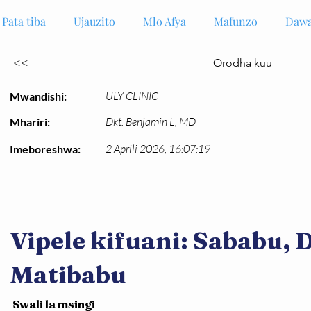
Pata tiba
Ujauzito
Mlo Afya
Mafunzo
Dawa
<<
Orodha kuu
ULY CLINIC
Mwandishi:
Dkt. Benjamin L, MD
Mhariri:
2 Aprili 2026, 16:07:19
Imeboreshwa:
Vipele kifuani: Sababu, D
Matibabu
Swali la msingi