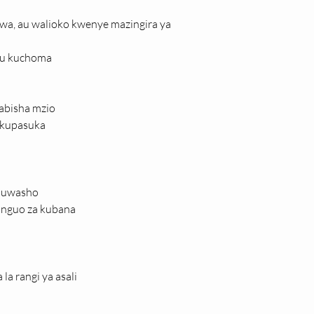
ewa, au walioko kwenye mazingira ya 
au kuchoma
babisha mzio
 kupasuka
muwasho
a nguo za kubana
la rangi ya asali