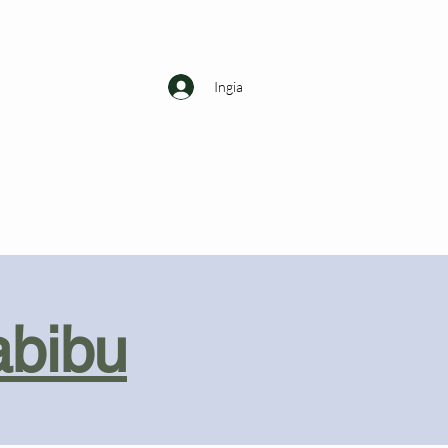
Ingia
abibu