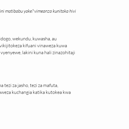
nini matibabu yake? vimeanza kunitoka hivi 
idogo, wekundu, kuwasha, au 
ikijitokeza kifuani vinaweza kuwa 
enyewe, lakini kuna hali zinazohitaji 
 tezi za jasho, tezi za mafuta, 
aweza kuchangia katika kutokea kwa 