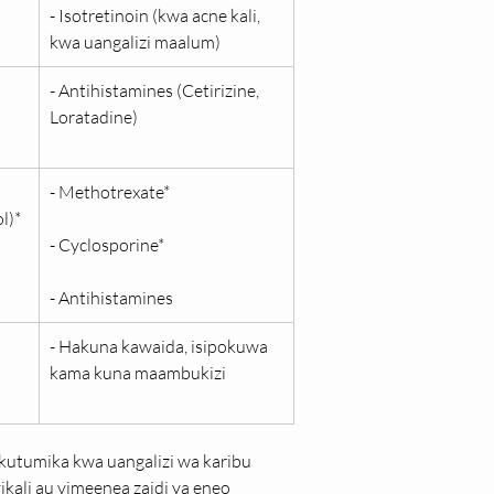
- Isotretinoin (kwa acne kali, 
kwa uangalizi maalum)
- Antihistamines (Cetirizine, 
Loratadine)
- Methotrexate*
l)*
- Cyclosporine*
- Antihistamines
- Hakuna kawaida, isipokuwa 
kama kuna maambukizi
 kutumika kwa uangalizi wa karibu 
kali au vimeenea zaidi ya eneo 