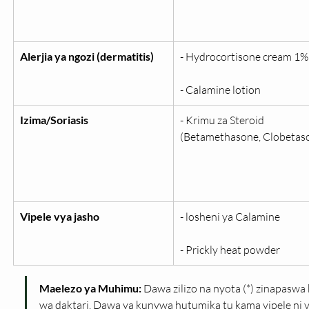
Alerjia ya ngozi (dermatitis)
- Hydrocortisone cream 1%
- Calamine lotion
Izima/Soriasis
- Krimu za Steroid 
(Betamethasone, Clobetaso
Vipele vya jasho
- losheni ya Calamine
- Prickly heat powder
Maelezo ya Muhimu:
 Dawa zilizo na nyota (*) zinapaswa
wa daktari. Dawa ya kunywa hutumika tu kama vipele ni vi