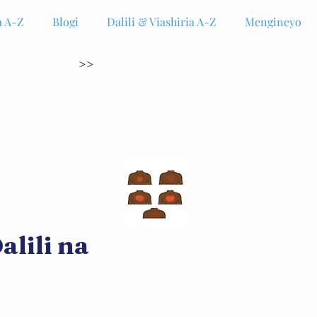
 A-Z
Blogi
Dalili & Viashiria A-Z
Mengineyo
>>
alili na