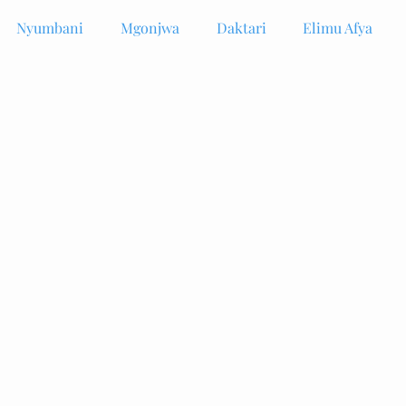
Nyumbani
Mgonjwa
Daktari
Elimu Afya