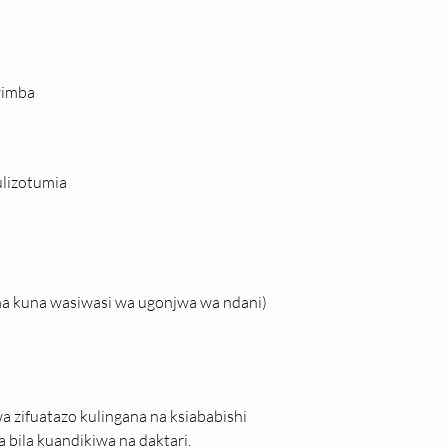
vimba
ulizotumia
ma kuna wasiwasi wa ugonjwa wa ndani)
zifuatazo kulingana na ksiababishi 
 bila kuandikiwa na daktari.