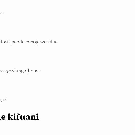
pe
tari upande mmoja wa kifua
vu ya viungo, homa
gozi
e kifuani