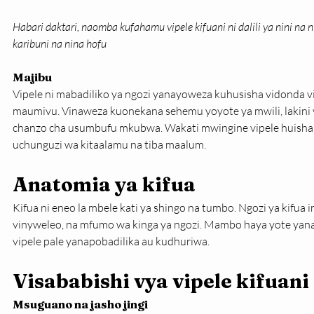
Habari daktari, naomba kufahamu vipele kifuani ni dalili ya nini na 
karibuni na nina hofu
Majibu
Vipele ni mabadiliko ya ngozi yanayoweza kuhusisha vidonda v
maumivu. Vinaweza kuonekana sehemu yoyote ya mwili, lakini v
chanzo cha usumbufu mkubwa. Wakati mwingine vipele huisha vy
uchunguzi wa kitaalamu na tiba maalum.
Anatomia ya kifua
Kifua ni eneo la mbele kati ya shingo na tumbo. Ngozi ya kifua ina
vinyweleo, na mfumo wa kinga ya ngozi. Mambo haya yote yan
vipele pale yanapobadilika au kudhuriwa.
Visababishi vya vipele kifuani
Msuguano na jasho jingi 