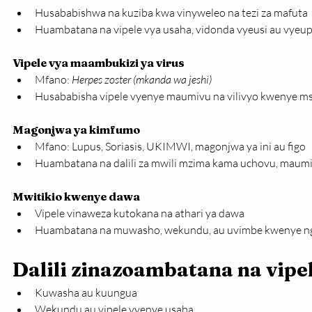
Husababishwa na kuziba kwa vinyweleo na tezi za mafuta
Huambatana na vipele vya usaha, vidonda vyeusi au vyeu
Vipele vya maambukizi ya virus
Mfano: 
Herpes zoster (mkanda wa jeshi)
Husababisha vipele vyenye maumivu na vilivyo kwenye ms
Magonjwa ya kimfumo
Mfano: Lupus, Soriasis, UKIMWI, magonjwa ya ini au figo
Huambatana na dalili za mwili mzima kama uchovu, maumi
Mwitikio kwenye dawa
Vipele vinaweza kutokana na athari ya dawa
Huambatana na muwasho, wekundu, au uvimbe kwenye n
Dalili zinazoambatana na vipel
Kuwasha au kuungua
Wekundu au vipele vyenye usaha