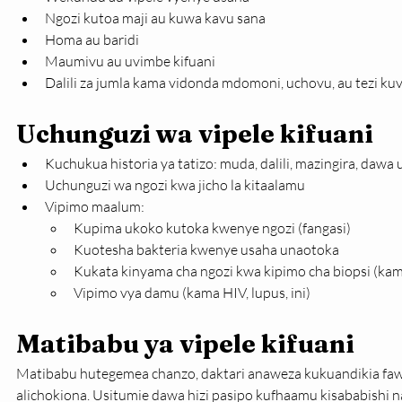
Ngozi kutoa maji au kuwa kavu sana
Homa au baridi
Maumivu au uvimbe kifuani
Dalili za jumla kama vidonda mdomoni, uchovu, au tezi ku
Uchunguzi wa vipele kifuani
Kuchukua historia ya tatizo: muda, dalili, mazingira, dawa 
Uchunguzi wa ngozi kwa jicho la kitaalamu
Vipimo maalum:
Kupima ukoko kutoka kwenye ngozi (fangasi)
Kuotesha bakteria kwenye usaha unaotoka
Kukata kinyama cha ngozi kwa kipimo cha biopsi (ka
Vipimo vya damu (kama HIV, lupus, ini)
Matibabu ya vipele kifuani
Matibabu hutegemea chanzo, daktari anaweza kukuandikia fawa 
alichokiona. Usitumie dawa hizi pasipo kufhaamu kisababishi na