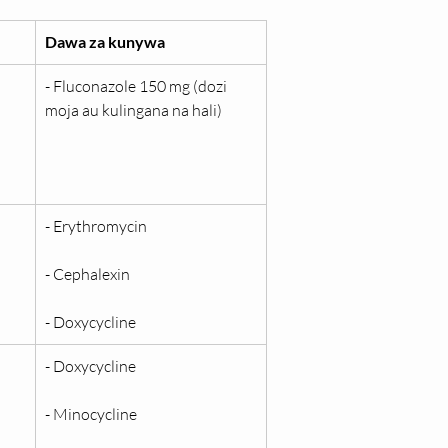
Dawa za kunywa
- Fluconazole 150 mg (dozi 
moja au kulingana na hali)
- Erythromycin
- Cephalexin
- Doxycycline
- Doxycycline
- Minocycline