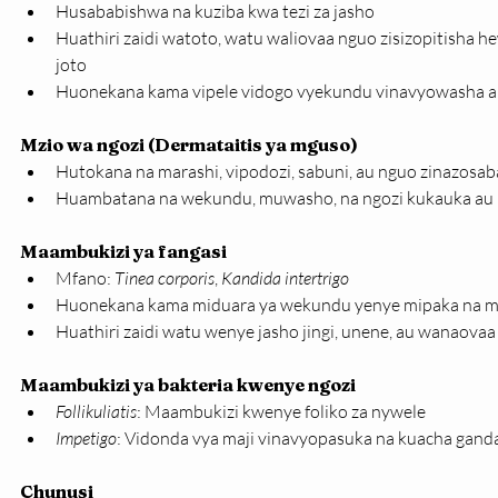
Husababishwa na kuziba kwa tezi za jasho
Huathiri zaidi watoto, watu waliovaa nguo zisizopitisha h
joto
Huonekana kama vipele vidogo vyekundu vinavyowasha 
Mzio wa ngozi (Dermataitis ya mguso)
Hutokana na marashi, vipodozi, sabuni, au nguo zinazosa
Huambatana na wekundu, muwasho, na ngozi kukauka au
Maambukizi ya fangasi
Mfano: 
Tinea corporis
, 
Kandida intertrigo
Huonekana kama miduara ya wekundu yenye mipaka na 
Huathiri zaidi watu wenye jasho jingi, unene, au wanaova
Maambukizi ya bakteria kwenye ngozi
Follikuliatis
: Maambukizi kwenye foliko za nywele
Impetigo
: Vidonda vya maji vinavyopasuka na kuacha ganda 
Chunusi