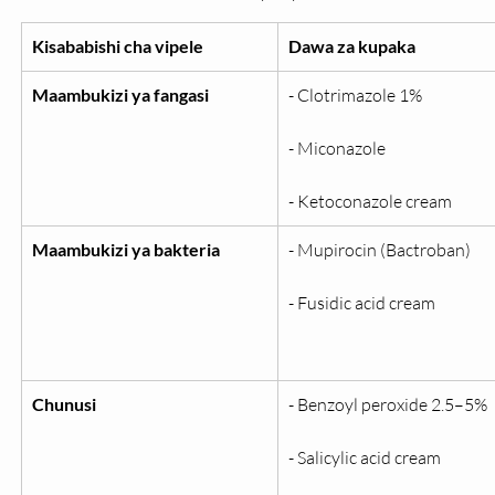
Kisababishi cha vipele
Dawa za kupaka
Maambukizi ya fangasi
- Clotrimazole 1%
- Miconazole
- Ketoconazole cream
Maambukizi ya bakteria
- Mupirocin (Bactroban)
- Fusidic acid cream
Chunusi
- Benzoyl peroxide 2.5–5%
- Salicylic acid cream