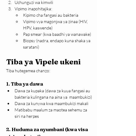
Uchunguzi wa kimwili
Vipimo inapohitajika:
Kipimo cha fangasi au bakteria
Vipimo vya magonjwa ya zinaa (HIV, 
HPV, kaswende)
Pap smear (kwa baadhi ya wanawake)
Biopsy (nadra, endapo kuna shaka ya 
saratani)
Tiba ya Vipele ukeni
Tiba hutegemea chanzo:
1. Tiba ya dawa
Dawa za kupaka (dawa za kuua fangasi au 
bakteria kulingana na aina ya  maambukizi)
Dawa za kunywa kwa maambukizi makali
Matibabu maalum za maotea sehemu za 
siri na herpes
2. Huduma za nyumbani (kwa visa 