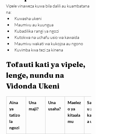
Vipele vinaweza kuwa bila dalili au kuambatana 
na:
Kuwasha ukeni
Maumivu au kuungua
Kubadilika rangi ya ngozi
Kutokwa na uchafu usio wa kawaida
Maumivu wakati wa kukojoa au ngono
Kuvimba kwa tezi za kinena
Tofauti kati ya vipele,  
lenge, nundu na 
Vidonda Ukeni
Aina 
Una 
Una 
Maelez
Sabab
ya 
maji?
usaha?
o ya 
u za 
tatizo 
kitaala
kawaid
la 
mu
a ukeni
ngozi