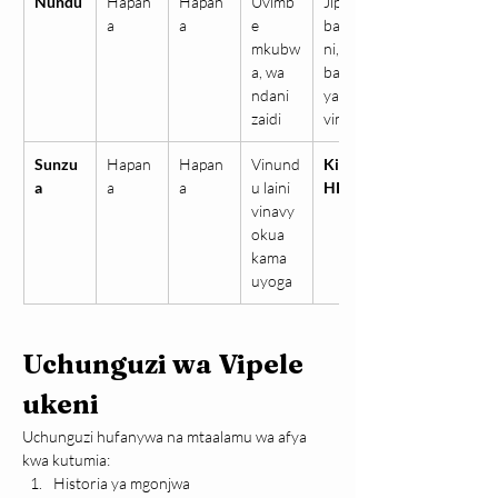
Nundu
Hapan
Hapan
Uvimb
Jipu 
a
a
e 
batholi
mkubw
ni, 
a, wa 
baadhi 
ndani 
ya 
zaidi
vimbe
Sunzu
Hapan
Hapan
Vinund
Kirusi 
a
a
a
u laini 
HPV
vinavy
okua 
kama 
uyoga
Uchunguzi wa Vipele 
ukeni
Uchunguzi hufanywa na mtaalamu wa afya 
kwa kutumia:
Historia ya mgonjwa