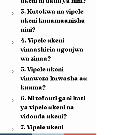
ukeni ni dalili ya nini?
3. Kutokwa na vipele 
ukeni kunamaanisha 
nini?
4. Vipele ukeni 
vinaashiria ugonjwa 
wa zinaa?
5. Vipele ukeni 
vinaweza kuwasha au 
kuuma?
6. Ni tofauti gani kati 
ya vipele ukeni na 
vidonda ukeni?
7. Vipele ukeni 