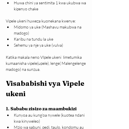
Huwa chini ya sentimita 1 kwa ukubwa wa 
kipenyo chake
Vipele ukeni huweza kuonekana kwenye:
Midomo ya uke (Mashavu makubwa na 
madogo)
Karibu na tundu la uke
Sehemu ya nje ya uke (vulva)
Katika makala neno VIpele ukeni  limetumika 
kumaanisha vipele(upele), lenge( Malengelenge 
madogo) na sunzua.
Visababishi vya Vipele 
ukeni
1. Sababu zisizo za maambukizi
Kunyoa au kung’oa nywele (kuotea ndani 
kwa kinyweleo)
Mzio wa sabuni, pedi, taulo, kondomu au 