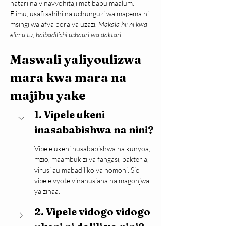
hatari na vinavyohitaji matibabu maalum. 
Elimu, usafi sahihi na uchunguzi wa mapema ni 
msingi wa afya bora ya uzazi.
 Makala hii ni kwa 
elimu tu, haibadilishi ushauri wa daktari.
Maswali yaliyoulizwa 
mara kwa mara na 
majibu yake
1. Vipele ukeni 
inasababishwa na nini?
Vipele ukeni husababishwa na kunyoa, 
mzio, maambukizi ya fangasi, bakteria, 
virusi au mabadiliko ya homoni. Sio 
vipele vyote vinahusiana na magonjwa 
ya zinaa.
2. Vipele vidogo vidogo 