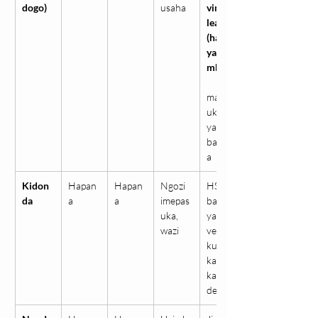
dogo)
usaha
vinywe
lea 
(hatua 
ya 
mbele)
maamb
ukizi 
ya 
bakteri
a
Kidon
Hapan
Hapan
Ngozi 
HSV 
da
a
a
imepas
baada 
uka, 
ya 
wazi
vesicle 
kupasu
ka, 
kaswen
de