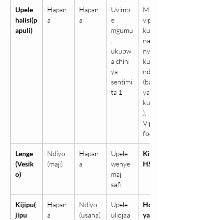
Upele 
Hapan
Hapan
Uvimb
Mzio, 
halisi(p
a
a
e 
vipele 
apuli)
mgumu
kutoka
, 
na na 
ukubw
nywele 
a chini 
kuotea 
ya 
ndani 
sentimi
(baada 
ta 1
ya 
kunyoa
), 
Vipele 
fodisi
Lenge 
Ndiyo 
Hapan
Upele 
Kirusi 
(Vesik
(maji)
a
wenye 
HSV
o)
maji 
safi
Kijipu(
Hapan
Ndiyo 
Upele 
Homa 
jipu 
a
(usaha)
uliojaa 
ya 