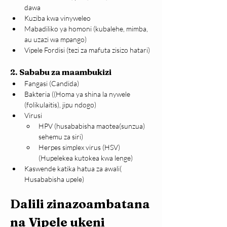
dawa
Kuziba kwa vinyweleo
Mabadiliko ya homoni (kubalehe, mimba, 
au uzazi wa mpango)
Vipele Fordisi (tezi za mafuta zisizo hatari)
2. Sababu za maambukizi
Fangasi (Candida)
Bakteria ((Homa ya shina la nywele 
(folikulaitis), jipu ndogo)
Virusi
HPV (husababisha maotea(sunzua) 
sehemu za siri)
Herpes simplex virus (HSV) 
(Hupelekea kutokea kwa lenge)
Kaswende katika hatua za awali( 
Husababisha upele)
Dalili zinazoambatana 
na Vipele ukeni