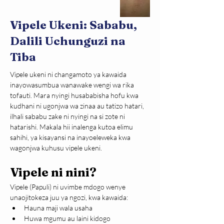
Vipele Ukeni: Sababu,
Dalili Uchunguzi na
Tiba
Vipele ukeni ni changamoto ya kawaida 
inayowasumbua wanawake wengi wa rika 
tofauti. Mara nyingi husababisha hofu kwa 
kudhani ni ugonjwa wa zinaa au tatizo hatari, 
ilhali sababu zake ni nyingi na si zote ni 
hatarishi. Makala hii inalenga kutoa elimu 
sahihi, ya kisayansi na inayoeleweka kwa 
wagonjwa kuhusu vipele ukeni.
Vipele ni nini?
Vipele (Papuli) ni uvimbe mdogo wenye 
unaojitokeza juu ya ngozi, kwa kawaida:
Hauna maji wala usaha
Huwa mgumu au laini kidogo