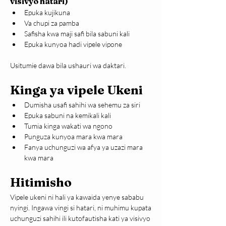
visivyo hatari)
Epuka kujikuna
Va chupi za pamba
Safisha kwa maji safi bila sabuni kali
Epuka kunyoa hadi vipele vipone
Usitumie dawa bila ushauri wa daktari.
Kinga ya vipele Ukeni
Dumisha usafi sahihi wa sehemu za siri
Epuka sabuni na kemikali kali
Tumia kinga wakati wa ngono
Punguza kunyoa mara kwa mara
Fanya uchunguzi wa afya ya uzazi mara 
kwa mara
Hitimisho
Vipele ukeni ni hali ya kawaida yenye sababu 
nyingi. Ingawa vingi si hatari, ni muhimu kupata 
uchunguzi sahihi ili kutofautisha kati ya visivyo 