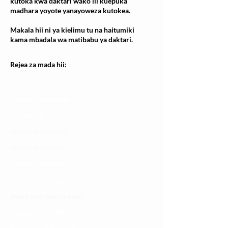
kutoka kwa daktari wako ili kuepuka
madhara yoyote yanayoweza kutokea.
Makala hii ni ya kielimu tu na haitumiki
kama mbadala wa matibabu ya daktari.
Rejea za mada hii:
Changia kuwezesha
Clinical bot
Dirisha la Mgonjwa
Dirisha la Daktari
Dodoso la matibabu
Fursa za kibiashara
Jiunge kwa makala mpya
Kuhusu ULY CLINIC