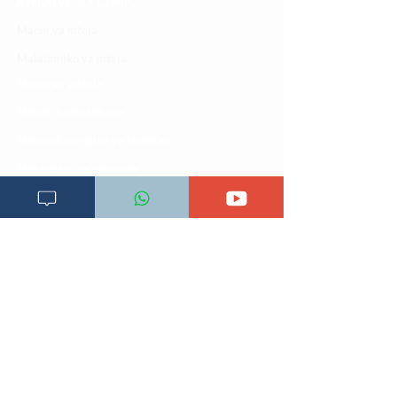
Kamusi ya ULY CLINIC
Maoni ya mteja
Malalamiko ya mteja
Maoni ya wateja
Mahali tunapatikana
Makundi mengine ya
telegram
Matangazo na udhamini
​Matibabu ya nyumbani
Maono na dira yetu
Pata tiba
Programu za mafunzo
Sheria na masharti
Tafiti ULY CLINIC Swahili AI
Tangazo la Tafiti ULY CLINIC Swahili AI
Timu yetu