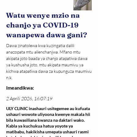
Watu wenye mzio na
chanjo ya COVID-19
wanapewa dawa gani?
Dawa zinatolewa kwa kuzingatia dalili 
anazopata mtu alienchanjwa. Mfano mtu 
akipata joto baada ya chanjo atapatiwa dawa 
ya kushusha joto, mtu akipata maumivu ya 
kichwa atapatiwa dawa za kupunguza maumivu 
n.k.
Imeandikwa:
2 Aprili 2026, 16:07:19
ULY CLINIC inashauri usitegemee au kufuata
ushauri wowote uliyoona kwenye makala hii
bila kuwasiliana kwanza na daktari wako.
Kabla ya kuchukua hatua yoyote ya
matibabu, hakikisha umepata ushauri rasmi