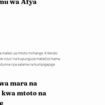
mu wa Afya
malezi ya mtoto mchanga. Kitendo 
ie vizuri na kupunguza matatizo kama 
tumia njia salama na kumpigapiga 
wa mara na 
 kwa mtoto na 
e