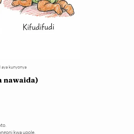
 aya kunyonya
a nawaida)
to.
ngoni kwa upole.