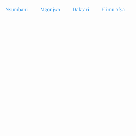
Nyumbani
Mgonjwa
Daktari
Elimu Afya