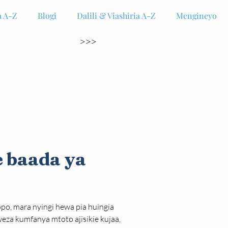
 A-Z
Blogi
Dalili & Viashiria A-Z
Mengineyo
>>>
 baada ya
o, mara nyingi hewa pia huingia 
za kumfanya mtoto ajisikie kujaa, 