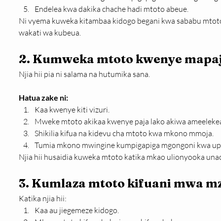
Endelea kwa dakika chache hadi mtoto abeue.
Ni vyema kuweka kitambaa kidogo begani kwa sababu mtot
wakati wa kubeua.
2. Kumweka mtoto kwenye mapa
Njia hii pia ni salama na hutumika sana.
Hatua zake ni:
Kaa kwenye kiti vizuri.
Mweke mtoto akikaa kwenye paja lako akiwa ameelekea
Shikilia kifua na kidevu cha mtoto kwa mkono mmoja.
Tumia mkono mwingine kumpigapiga mgongoni kwa up
Njia hii husaidia kuweka mtoto katika mkao ulionyooka un
3. Kumlaza mtoto kifuani mwa m
Katika njia hii:
Kaa au jiegemeze kidogo.