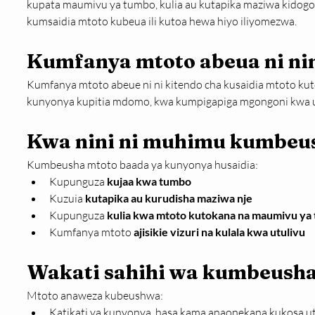
kupata maumivu ya tumbo, kulia au kutapika maziwa kidogo
kumsaidia mtoto kubeua ili kutoa hewa hiyo iliyomezwa.
Kumfanya mtoto abeua ni ni
Kumfanya mtoto abeue ni ni kitendo cha kusaidia mtoto ku
kunyonya kupitia mdomo, kwa kumpigapiga mgongoni kwa u
Kwa nini ni muhimu kumbeu
Kumbeusha mtoto baada ya kunyonya husaidia:
Kupunguza 
kujaa kwa tumbo
Kuzuia 
kutapika au kurudisha maziwa nje
Kupunguza 
kulia kwa mtoto kutokana na maumivu ya
Kumfanya mtoto 
ajisikie vizuri na kulala kwa utulivu
Wakati sahihi wa kumbeush
Mtoto anaweza kubeushwa:
Katikati ya kunyonya, hasa kama anaonekana kukosa ut