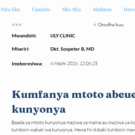
Pata tiba
Ujauzito
Mlo Afya
Mafunzo
Dawa
<<<
< Orodha kuu
Mwandishi:
ULY CLINIC
Mhariri:
Dkt. Sospeter B, MD
6 Machi 2026, 12:06:25
Imeboreshwa:
Kumfanya mtoto abeue
kunyonya
Baada ya mtoto kunyonya maziwa ya mama au maziwa ya kop
tumboni wakati wa kunyonya. Hewa hii ikibaki tumboni inawe