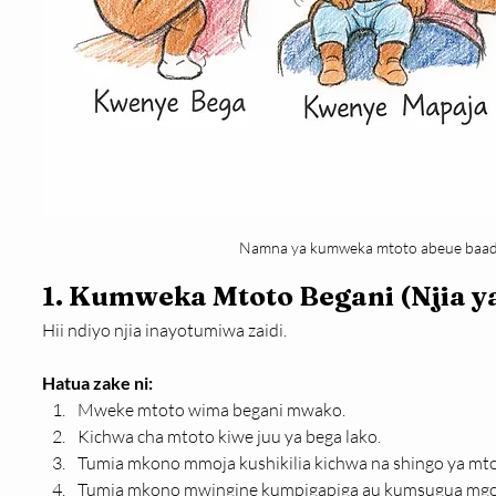
Namna ya kumweka mtoto abeue baad
1. Kumweka Mtoto Begani (Njia y
Hii ndiyo njia inayotumiwa zaidi.
Hatua zake ni:
Mweke mtoto wima begani mwako.
Kichwa cha mtoto kiwe juu ya bega lako.
Tumia mkono mmoja kushikilia kichwa na shingo ya mto
Tumia mkono mwingine kumpigapiga au kumsugua mgo