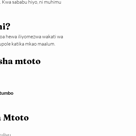
. Kwa sababu hiyo, ni muhimu 
ni?
toa hewa iliyomezwa wakati wa 
pole katika mkao maalum.
sha mtoto
 tumbo
a Mtoto
ulivu