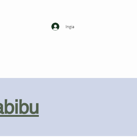
Ingia
abibu