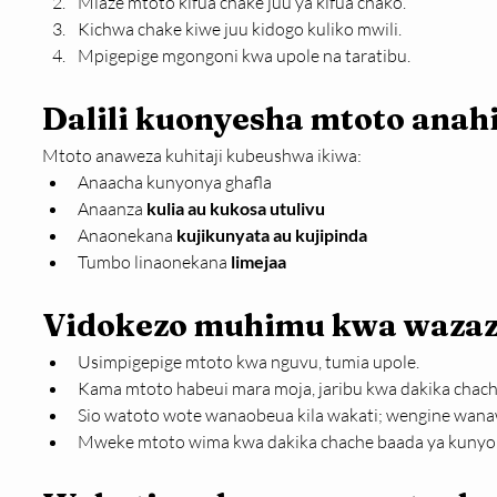
Mlaze mtoto kifua chake juu ya kifua chako.
Kichwa chake kiwe juu kidogo kuliko mwili.
Mpigepige mgongoni kwa upole na taratibu.
Dalili kuonyesha mtoto anah
Mtoto anaweza kuhitaji kubeushwa ikiwa:
Anaacha kunyonya ghafla
Anaanza 
kulia au kukosa utulivu
Anaonekana 
kujikunyata au kujipinda
Tumbo linaonekana 
limejaa
Vidokezo muhimu kwa wazaz
Usimpigepige mtoto kwa nguvu, tumia upole.
Kama mtoto habeui mara moja, jaribu kwa dakika chache
Sio watoto wote wanaobeua kila wakati; wengine wana
Mweke mtoto wima kwa dakika chache baada ya kunyon