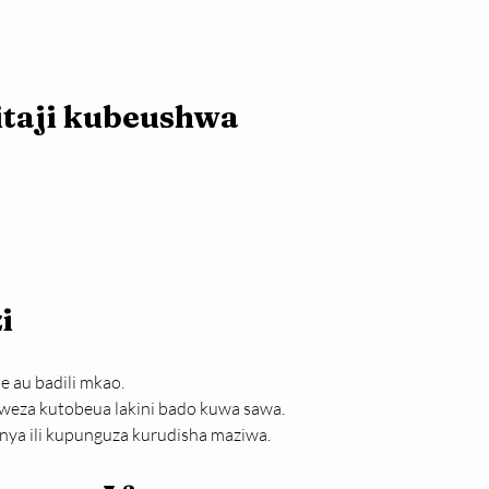
itaji kubeushwa
i
 au badili mkao.
weza kutobeua lakini bado kuwa sawa.
ya ili kupunguza kurudisha maziwa.