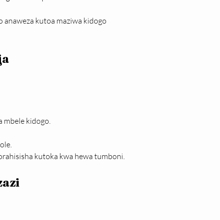
o anaweza kutoa maziwa kidogo 
ja
 mbele kidogo.
ole.
aorahisisha kutoka kwa hewa tumboni.
zazi