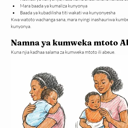
Mara baada ya kumaliza kunyonya
Baada ya kubadilisha titi wakati wa kunyonyesha
Kwa watoto wachanga sana, mara nyingi inashauriwa kumbeu
kunyonya.
Namna ya kumweka mtoto A
Kuna njia kadhaa salama za kumweka mtoto ili abeue.