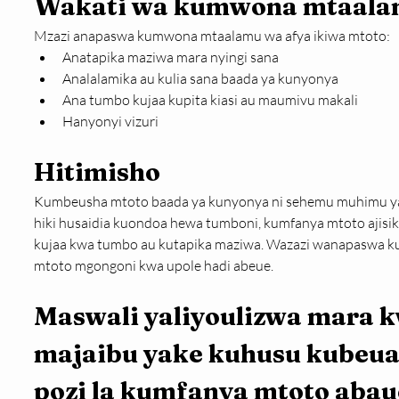
Wakati wa kumwona mtaala
Mzazi anapaswa kumwona mtaalamu wa afya ikiwa mtoto:
Anatapika maziwa mara nyingi sana
Analalamika au kulia sana baada ya kunyonya
Ana tumbo kujaa kupita kiasi au maumivu makali
Hanyonyi vizuri
Hitimisho
Kumbeusha mtoto baada ya kunyonya ni sehemu muhimu ya 
hiki husaidia kuondoa hewa tumboni, kumfanya mtoto ajisik
kujaa kwa tumbo au kutapika maziwa. Wazazi wanapaswa ku
mtoto mgongoni kwa upole hadi abeue.
Maswali yaliyoulizwa mara k
majaibu yake kuhusu kubeua
pozi la kumfanya mtoto abau