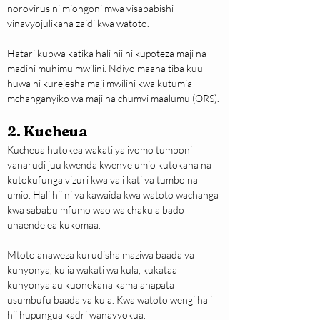
norovirus ni miongoni mwa visababishi 
vinavyojulikana zaidi kwa watoto.
Hatari kubwa katika hali hii ni kupoteza maji na 
madini muhimu mwilini. Ndiyo maana tiba kuu 
huwa ni kurejesha maji mwilini kwa kutumia 
mchanganyiko wa maji na chumvi maalumu (ORS).
2. Kucheua
Kucheua hutokea wakati yaliyomo tumboni 
yanarudi juu kwenda kwenye umio kutokana na 
kutokufunga vizuri kwa vali kati ya tumbo na 
umio. Hali hii ni ya kawaida kwa watoto wachanga 
kwa sababu mfumo wao wa chakula bado 
unaendelea kukomaa.
Mtoto anaweza kurudisha maziwa baada ya 
kunyonya, kulia wakati wa kula, kukataa 
kunyonya au kuonekana kama anapata 
usumbufu baada ya kula. Kwa watoto wengi hali 
hii hupungua kadri wanavyokua.