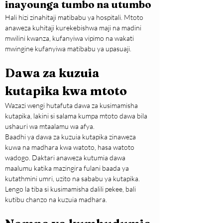
inayounga tumbo na utumbo
Hali hizi zinahitaji matibabu ya hospitali. Mtoto 
anaweza kuhitaji kurekebishwa maji na madini 
mwilini kwanza, kufanyiwa vipimo na wakati 
mwingine kufanyiwa matibabu ya upasuaji.
Dawa za kuzuia 
kutapika kwa mtoto
Wazazi wengi hutafuta dawa za kusimamisha 
kutapika, lakini si salama kumpa mtoto dawa bila 
ushauri wa mtaalamu wa afya.
Baadhi ya dawa za kuzuia kutapika zinaweza 
kuwa na madhara kwa watoto, hasa watoto 
wadogo. Daktari anaweza kutumia dawa 
maalumu katika mazingira fulani baada ya 
kutathmini umri, uzito na sababu ya kutapika.
Lengo la tiba si kusimamisha dalili pekee, bali 
kutibu chanzo na kuzuia madhara.