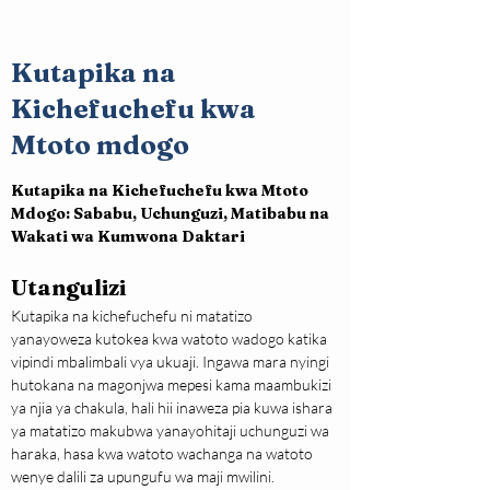
Kutapika na
Kichefuchefu kwa
Mtoto mdogo
Kutapika na Kichefuchefu kwa Mtoto 
Mdogo: Sababu, Uchunguzi, Matibabu na 
Wakati wa Kumwona Daktari
Utangulizi
Kutapika na kichefuchefu ni matatizo 
yanayoweza kutokea kwa watoto wadogo katika 
vipindi mbalimbali vya ukuaji. Ingawa mara nyingi 
hutokana na magonjwa mepesi kama maambukizi 
ya njia ya chakula, hali hii inaweza pia kuwa ishara 
ya matatizo makubwa yanayohitaji uchunguzi wa 
haraka, hasa kwa watoto wachanga na watoto 
wenye dalili za upungufu wa maji mwilini.