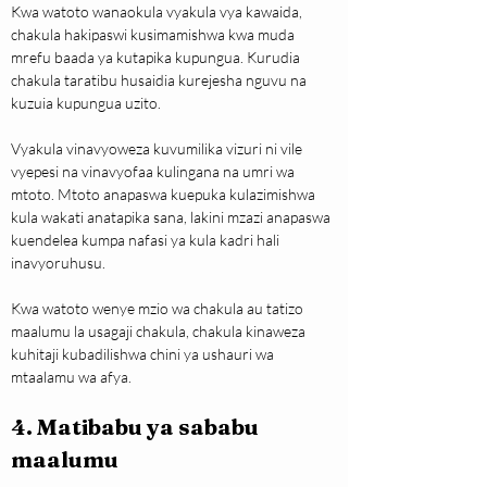
Kwa watoto wanaokula vyakula vya kawaida, 
chakula hakipaswi kusimamishwa kwa muda 
mrefu baada ya kutapika kupungua. Kurudia 
chakula taratibu husaidia kurejesha nguvu na 
kuzuia kupungua uzito.
Vyakula vinavyoweza kuvumilika vizuri ni vile 
vyepesi na vinavyofaa kulingana na umri wa 
mtoto. Mtoto anapaswa kuepuka kulazimishwa 
kula wakati anatapika sana, lakini mzazi anapaswa 
kuendelea kumpa nafasi ya kula kadri hali 
inavyoruhusu.
Kwa watoto wenye mzio wa chakula au tatizo 
maalumu la usagaji chakula, chakula kinaweza 
kuhitaji kubadilishwa chini ya ushauri wa 
mtaalamu wa afya.
4. Matibabu ya sababu 
maalumu