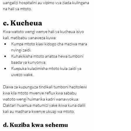
uangalizi hospitalini au vipimo vya ziada kulingana 
na hali ya mtoto.
c. Kucheua
Kwa watoto wengi wenye hali ya kucheua isiyo 
kali, matibabu yanaweza kuwa:
Kumpa mtoto kiasi kidogo cha maziwa mara 
nyingi zaidi.
Kuhakikisha mtoto anatoa hewa tumboni 
baada ya kunyonya.
Kuepuka kulazimisha mtoto kula zaidi ya 
uwezo wake.
Dawa za kupunguza tindikali tumboni hazitolewi 
kwa kila mtoto mwenye reflux kwa sababu 
watoto wengi huimarika kadri wanavyokua. 
Daktari huamua matumizi yake ikiwa kuna dalili 
kali au madhara kwenye ukuaji wa mtoto.
d. Kuziba kwa sehemu 