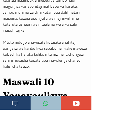
kuanzia maambukizi mepesi ya tumbo hadi 
magonjwa yanayohitaji matibabu ya haraka. 
Jambo muhimu zaidi ni kutambua dalili hatari 
mapema, kuzuia upungufu wa maji mwilini na 
kutafuta ushauri wa mtaalamu wa afya pale 
inapohitajika.
Mtoto mdogo anayepata kutapika anahitaji 
uangalizi wa karibu kwa sababu hali yake inaweza 
kubadilika haraka kuliko mtu mzima. Uchunguzi 
sahihi husaidia kupata tiba inayolenga chanzo 
halisi cha tatizo.
Maswali 10 
Yanayoulizwa 
mara kwa mara 
kuhusu kutapika 