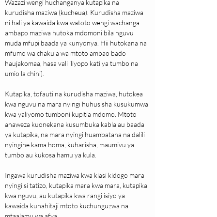
Wazazi wengi huchanganya kutapika na 
kurudisha maziwa (kucheua). Kurudisha maziwa 
ni hali ya kawaida kwa watoto wengi wachanga 
ambapo maziwa hutoka mdomoni bila nguvu 
muda mfupi baada ya kunyonya. Hii hutokana na 
mfumo wa chakula wa mtoto ambao bado 
haujakomaa, hasa vali iliyopo kati ya tumbo na 
umio la chini).
Kutapika, tofauti na kurudisha maziwa, hutokea 
kwa nguvu na mara nyingi huhusisha kusukumwa 
kwa yaliyomo tumboni kupitia mdomo. Mtoto 
anaweza kuonekana kusumbuka kabla au baada 
ya kutapika, na mara nyingi huambatana na dalili 
nyingine kama homa, kuharisha, maumivu ya 
tumbo au kukosa hamu ya kula.
Ingawa kurudisha maziwa kwa kiasi kidogo mara 
nyingi si tatizo, kutapika mara kwa mara, kutapika 
kwa nguvu, au kutapika kwa rangi isiyo ya 
kawaida kunahitaji mtoto kuchunguzwa na 
mtaalamu wa afya.