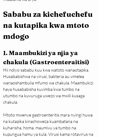
Sababu za kichefuchefu 
na kutapika kwa mtoto 
mdogo
1. Maambukizi ya njia ya 
chakula (Gastroenteraitisi)
Hii ndiyo sababu kuu kwa watoto wanaotapika. 
Husababishwa na virusi, bakteria au vimelea 
wanaoshambulia mfumo wa chakula. Maambukizi 
haya husababisha kuvimba kwa tumbo na 
utumbo na kuvuruga uwezo wa mwili kusaga 
chakula.
Mtoto mwenye gastroenteritis mara nyingi huwa 
na kutapika kinachoweza kuambatana na 
kuharisha, homa, maumivu ya tumbo na 
kupungua hamu ya kula. Virusi kama rotavirus na 