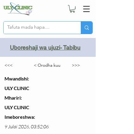
Uboreshaji wa ujuzi- Tabibu
<<<
< Orodha kuu
>>>
Mwandishi:
ULY CLINIC
Mhariri:
ULY CLINIC
Imeboreshwa:
9 Julai 2026, 03:52:06