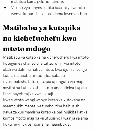
matatizo kama pyloric stenosis.
Vipimo vya kinyesi katika baadhi ya watoto 
wenye kuharisha kali au damu kwenye choo.
Matibabu ya kutapika 
na kichefuchefu kwa 
mtoto mdogo
Matibabu ya kutapika na kichefuchefu kwa mtoto 
hutegemea chanzo cha tatizo, umri wa mtoto, 
ukali wa dalili na hali ya mtoto kwa ujumla. Lengo 
kuu la matibabu ni kuondoa sababu 
iliyosababisha tatizo, kuzuia upungufu wa maji 
mwilini na kuhakikisha mtoto anaendelea kupata 
lishe inayohitajika kwa ukuaji.
Kwa watoto wengi wenye kutapika kutokana na 
maambukizi mepesi ya tumbo, tiba haihusishi 
dawa za kusimamisha kutapika bali hujikita katika 
kumpa mtoto maji na virutubisho kwa njia salama 
huku mwili ukipambana na maambukizi.