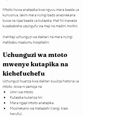
Mtoto huwa anatapika kwa nguvu mara baada ya 
kunyonya, lakini mara nyingi bado anaonekana 
kuwa na njaa baada ya kutapika. Hali hii inaweza 
kusababisha upungufu wa maji na madini mwilini.
Inahitaji uchunguzi wa daktari na mara nyingi 
matibabu maalumu hospitalini.
Uchunguzi wa mtoto 
mwenye kutapika na 
kichefuchefu
Uchunguzi huanza kwa daktari kuuliza historia ya 
mtoto, ikiwa ni pamoja na:
Umri wa mtoto.
Kutapika kulianza lini.
Mara ngapi mtoto anatapika.
Muonekano wa matapishi (rangi, kiasi, 
harufu).