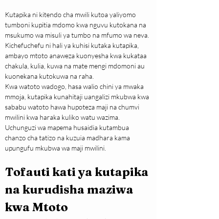
Kutapika ni kitendo cha mwili kutoa yaliyomo 
tumboni kupitia mdomo kwa nguvu kutokana na 
msukumo wa misuli ya tumbo na mfumo wa neva. 
Kichefuchefu ni hali ya kuhisi kutaka kutapika, 
ambayo mtoto anaweza kuonyesha kwa kukataa 
chakula, kulia, kuwa na mate mengi mdomoni au 
kuonekana kutokuwa na raha.
Kwa watoto wadogo, hasa walio chini ya mwaka 
mmoja, kutapika kunahitaji uangalizi mkubwa kwa 
sababu watoto hawa hupoteza maji na chumvi 
mwilini kwa haraka kuliko watu wazima. 
Uchunguzi wa mapema husaidia kutambua 
chanzo cha tatizo na kuzuia madhara kama 
upungufu mkubwa wa maji mwilini.
Tofauti kati ya kutapika 
na kurudisha maziwa 
kwa Mtoto