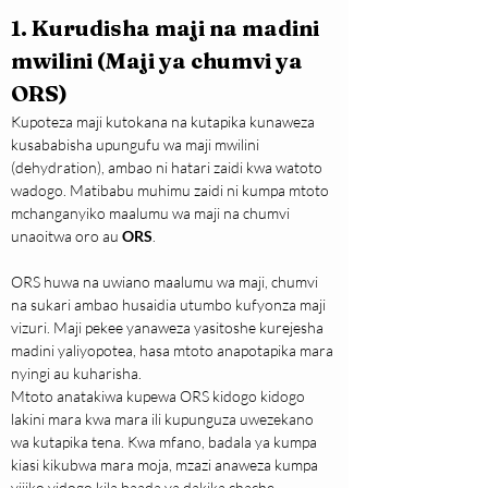
1. Kurudisha maji na madini 
mwilini (Maji ya chumvi ya 
ORS)
Kupoteza maji kutokana na kutapika kunaweza 
kusababisha upungufu wa maji mwilini 
(dehydration), ambao ni hatari zaidi kwa watoto 
wadogo. Matibabu muhimu zaidi ni kumpa mtoto 
mchanganyiko maalumu wa maji na chumvi 
unaoitwa oro au 
ORS
.
ORS huwa na uwiano maalumu wa maji, chumvi 
na sukari ambao husaidia utumbo kufyonza maji 
vizuri. Maji pekee yanaweza yasitoshe kurejesha 
madini yaliyopotea, hasa mtoto anapotapika mara 
nyingi au kuharisha.
Mtoto anatakiwa kupewa ORS kidogo kidogo 
lakini mara kwa mara ili kupunguza uwezekano 
wa kutapika tena. Kwa mfano, badala ya kumpa 
kiasi kikubwa mara moja, mzazi anaweza kumpa 
vijiko vidogo kila baada ya dakika chache.