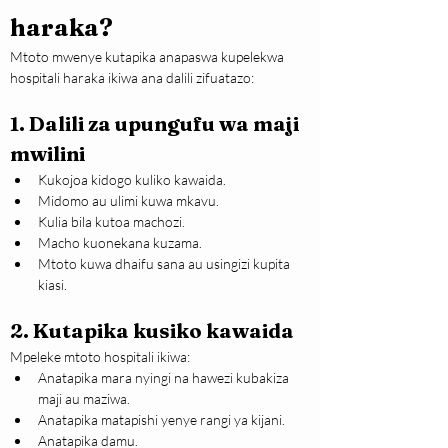
haraka?
Mtoto mwenye kutapika anapaswa kupelekwa 
hospitali haraka ikiwa ana dalili zifuatazo:
1. Dalili za upungufu wa maji 
mwilini
Kukojoa kidogo kuliko kawaida.
Midomo au ulimi kuwa mkavu.
Kulia bila kutoa machozi.
Macho kuonekana kuzama.
Mtoto kuwa dhaifu sana au usingizi kupita 
kiasi.
2. Kutapika kusiko kawaida
Mpeleke mtoto hospitali ikiwa:
Anatapika mara nyingi na hawezi kubakiza 
maji au maziwa.
Anatapika matapishi yenye rangi ya kijani.
Anatapika damu.