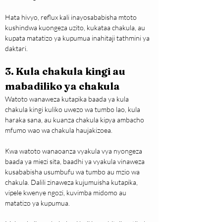
Hata hivyo, reflux kali inayosababisha mtoto 
kushindwa kuongeza uzito, kukataa chakula, au 
kupata matatizo ya kupumua inahitaji tathmini ya 
daktari.
3. Kula chakula kingi au 
mabadiliko ya chakula
Watoto wanaweza kutapika baada ya kula 
chakula kingi kuliko uwezo wa tumbo lao, kula 
haraka sana, au kuanza chakula kipya ambacho 
mfumo wao wa chakula haujakizoea.
Kwa watoto wanaoanza vyakula vya nyongeza 
baada ya miezi sita, baadhi ya vyakula vinaweza 
kusababisha usumbufu wa tumbo au mzio wa 
chakula. Dalili zinaweza kujumuisha kutapika, 
vipele kwenye ngozi, kuvimba midomo au 
matatizo ya kupumua.