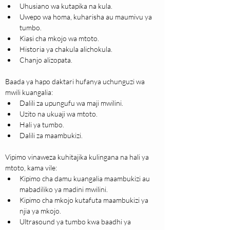
Uhusiano wa kutapika na kula.
Uwepo wa homa, kuharisha au maumivu ya 
tumbo.
Kiasi cha mkojo wa mtoto.
Historia ya chakula alichokula.
Chanjo alizopata.
Baada ya hapo daktari hufanya uchunguzi wa 
mwili kuangalia:
Dalili za upungufu wa maji mwilini.
Uzito na ukuaji wa mtoto.
Hali ya tumbo.
Dalili za maambukizi.
Vipimo vinaweza kuhitajika kulingana na hali ya 
mtoto, kama vile:
Kipimo cha damu kuangalia maambukizi au 
mabadiliko ya madini mwilini.
Kipimo cha mkojo kutafuta maambukizi ya 
njia ya mkojo.
Ultrasound ya tumbo kwa baadhi ya 