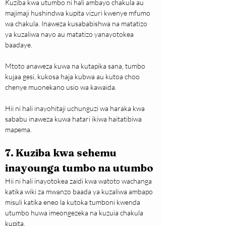
Kuziba kwa utumbo ni hali ambayo chakula au 
majimaji hushindwa kupita vizuri kwenye mfumo 
wa chakula. Inaweza kusababishwa na matatizo 
ya kuzaliwa nayo au matatizo yanayotokea 
baadaye.
Mtoto anaweza kuwa na kutapika sana, tumbo 
kujaa gesi, kukosa haja kubwa au kutoa choo 
chenye muonekano usio wa kawaida.
Hii ni hali inayohitaji uchunguzi wa haraka kwa 
sababu inaweza kuwa hatari ikiwa haitatibiwa 
mapema.
7. Kuziba kwa sehemu 
inayounga tumbo na utumbo
Hii ni hali inayotokea zaidi kwa watoto wachanga 
katika wiki za mwanzo baada ya kuzaliwa ambapo 
misuli katika eneo la kutoka tumboni kwenda 
utumbo huwa imeongezeka na kuzuia chakula 
kupita.