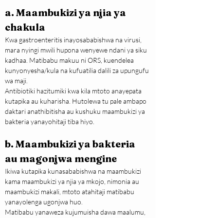
a. Maambukizi ya njia ya 
chakula
Kwa gastroenteritis inayosababishwa na virusi, 
mara nyingi mwili hupona wenyewe ndani ya siku 
kadhaa. Matibabu makuu ni ORS, kuendelea 
kunyonyesha/kula na kufuatilia dalili za upungufu 
wa maji.
Antibiotiki hazitumiki kwa kila mtoto anayepata 
kutapika au kuharisha. Hutolewa tu pale ambapo 
daktari anathibitisha au kushuku maambukizi ya 
bakteria yanayohitaji tiba hiyo.
b. Maambukizi ya bakteria 
au magonjwa mengine
Ikiwa kutapika kunasababishwa na maambukizi 
kama maambukizi ya njia ya mkojo, nimonia au 
maambukizi makali, mtoto atahitaji matibabu 
yanayolenga ugonjwa huo.
Matibabu yanaweza kujumuisha dawa maalumu, 