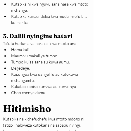
Kutapika ni kwa nguvu sana hasa kwa mtoto 
mchanga.
Kutapika kunaendelea kwa muda mrefu bila 
kuimarika.
3. Dalili nyingine hatari
Tafuta huduma ya haraka ikiwa mtoto ana:
Homa kali.
Maumivu makali ya tumbo.
Tumbo kujaa sana au kuwa gumu.
Degedege.
Kupungua kwa uangalifu au kutokuwa 
mchangamfu.
Kukataa kabisa kunywa au kunyonya.
Choo chenye damu.
Hitimisho
Kutapika na kichefuchefu kwa mtoto mdogo ni 
tatizo linaloweza kutokana na sababu nyingi, 