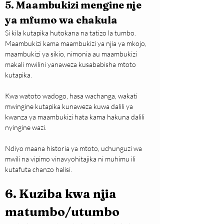
5. Maambukizi mengine nje 
ya mfumo wa chakula
Si kila kutapika hutokana na tatizo la tumbo. 
Maambukizi kama maambukizi ya njia ya mkojo, 
maambukizi ya sikio, nimonia au maambukizi 
makali mwilini yanaweza kusababisha mtoto 
kutapika.
Kwa watoto wadogo, hasa wachanga, wakati 
mwingine kutapika kunaweza kuwa dalili ya 
kwanza ya maambukizi hata kama hakuna dalili 
nyingine wazi.
Ndiyo maana historia ya mtoto, uchunguzi wa 
mwili na vipimo vinavyohitajika ni muhimu ili 
kutafuta chanzo halisi.
6. Kuziba kwa njia 
matumbo/utumbo