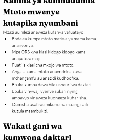
Namna ya kumhudumia 
Mtoto mwenye 
kutapika nyumbani
Mzazi au mlezi anaweza kufanya yafuatayo:
Endelea kumpa mtoto maziwa ya mama kama 
ananyonya.
Mpe ORS kwa kiasi kidogo kidogo kama 
anapoteza maji.
Fuatilia kiasi cha mkojo wa mtoto.
Angalia kama mtoto anaendelea kuwa 
mchangamfu au anazidi kudhoofika.
Epuka kumpa dawa bila ushauri wa daktari.
Epuka vinywaji vyenye sukari nyingi 
ambavyo vinaweza kuongeza kuharisha.
Dumisha usafi wa mikono na mazingira ili 
kuzuia maambukizi.
Wakati gani wa 
kumwona daktari 