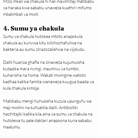
Mzio mkali wa chakula ni hali inayohitaji matibabu 
ya haraka kwa sababu unaweza kuathiri mifumo 
mbalimbali ya mwili.
4. Sumu ya chakula
Sumu ya chakula hutokea mtoto anapokula 
chakula au kunywa kitu kilichochafuliwa na 
bakteria au sumu zinazozalishwa na vijidudu.
Dalili huanza ghafla na zinaweza kujumuisha 
kutapika mara nyingi, maumivu ya tumbo, 
kuharisha na homa. Wakati mwingine watoto 
kadhaa katika familia wanaweza kuugua baada ya 
kula chakula kimoja.
Matibabu mengi huhusisha kuzuia upungufu wa 
maji mwilini na kufuatilia dalili. Antibiotiki 
hazihitajiki katika kila aina ya sumu ya chakula na 
hutolewa tu pale daktari anapoona kuna sababu 
maalumu.