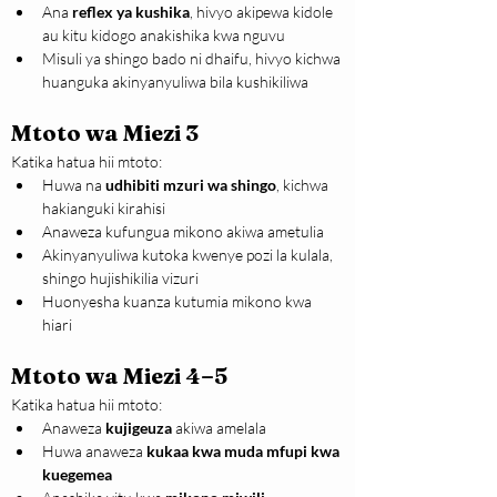
Ana 
reflex ya kushika
, hivyo akipewa kidole 
au kitu kidogo anakishika kwa nguvu
Misuli ya shingo bado ni dhaifu, hivyo kichwa 
huanguka akinyanyuliwa bila kushikiliwa
Mtoto wa Miezi 3
Katika hatua hii mtoto:
Huwa na 
udhibiti mzuri wa shingo
, kichwa 
hakianguki kirahisi
Anaweza kufungua mikono akiwa ametulia
Akinyanyuliwa kutoka kwenye pozi la kulala, 
shingo hujishikilia vizuri
Huonyesha kuanza kutumia mikono kwa 
hiari
Mtoto wa Miezi 4–5
Katika hatua hii mtoto:
Anaweza 
kujigeuza
 akiwa amelala
Huwa anaweza 
kukaa kwa muda mfupi kwa 
kuegemea