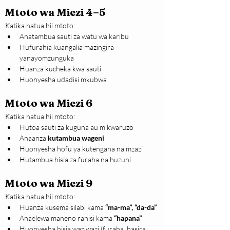
Mtoto wa Miezi 4–5
Katika hatua hii mtoto:
Anatambua sauti za watu wa karibu
Hufurahia kuangalia mazingira 
yanayomzunguka
Huanza kucheka kwa sauti
Huonyesha udadisi mkubwa
Mtoto wa Miezi 6
Katika hatua hii mtoto:
Hutoa sauti za kuguna au mikwaruzo
Anaanza 
kutambua wageni
Huonyesha hofu ya kutengana na mzazi
Hutambua hisia za furaha na huzuni
Mtoto wa Miezi 9
Katika hatua hii mtoto:
Huanza kusema silabi kama 
“ma-ma”, “da-da”
Anaelewa maneno rahisi kama 
“hapana”
Huonyesha hisia waziwazi (furaha, hasira, 