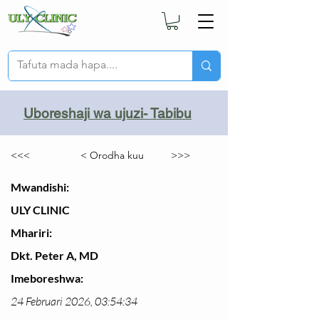
Uboreshaji wa ujuzi- Tabibu
<<<
< Orodha kuu
>>>
Mwandishi:
ULY CLINIC
Mhariri:
Dkt. Peter A, MD
Imeboreshwa:
24 Februari 2026, 03:54:34