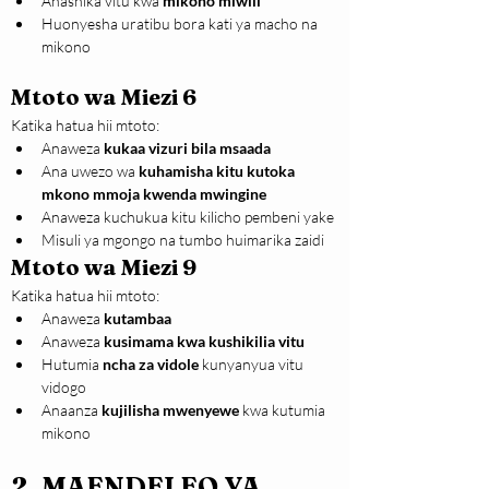
Anashika vitu kwa 
mikono miwili
Huonyesha uratibu bora kati ya macho na 
mikono
Mtoto wa Miezi 6
Katika hatua hii mtoto:
Anaweza 
kukaa vizuri bila msaada
Ana uwezo wa 
kuhamisha kitu kutoka 
mkono mmoja kwenda mwingine
Anaweza kuchukua kitu kilicho pembeni yake
Misuli ya mgongo na tumbo huimarika zaidi
Mtoto wa Miezi 9
Katika hatua hii mtoto:
Anaweza 
kutambaa
Anaweza 
kusimama kwa kushikilia vitu
Hutumia 
ncha za vidole 
kunyanyua vitu 
vidogo
Anaanza 
kujilisha mwenyewe
 kwa kutumia 
mikono
2. MAENDELEO YA 