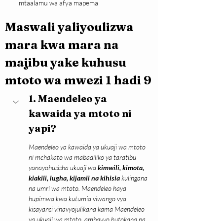
mtaalamu wa afya mapema
Maswali yaliyoulizwa 
mara kwa mara na 
majibu yake kuhusu 
mtoto wa mwezi 1 hadi 9
1. Maendeleo ya 
kawaida ya mtoto ni 
yapi?
Maendeleo ya kawaida ya ukuaji wa mtoto 
ni mchakato wa mabadiliko ya taratibu 
yanayohusisha ukuaji wa 
kimwili, kimota, 
kiakili, lugha, kijamii na kihisia
 kulingana 
na umri wa mtoto. Maendeleo haya 
hupimwa kwa kutumia viwango vya 
kisayansi vinavyojulikana kama Maendeleo 
ya ukuaji wa mtoto, ambavyo hutokana na 