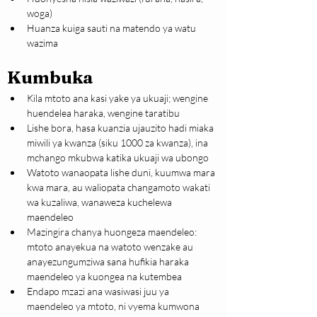
woga)
Huanza kuiga sauti na matendo ya watu 
wazima
Kumbuka
Kila mtoto ana kasi yake ya ukuaji; wengine 
huendelea haraka, wengine taratibu
Lishe bora, hasa kuanzia ujauzito hadi miaka 
miwili ya kwanza (siku 1000 za kwanza), ina 
mchango mkubwa katika ukuaji wa ubongo
Watoto wanaopata lishe duni, kuumwa mara 
kwa mara, au waliopata changamoto wakati 
wa kuzaliwa, wanaweza kuchelewa 
maendeleo
Mazingira chanya huongeza maendeleo: 
mtoto anayekua na watoto wenzake au 
anayezungumziwa sana hufikia haraka 
maendeleo ya kuongea na kutembea
Endapo mzazi ana wasiwasi juu ya 
maendeleo ya mtoto, ni vyema kumwona 