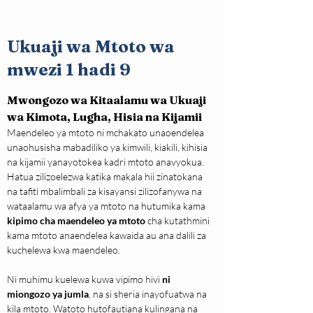
Ukuaji wa Mtoto wa
mwezi 1 hadi 9
Mwongozo wa Kitaalamu wa Ukuaji 
wa Kimota, Lugha, Hisia na Kijamii
Maendeleo ya mtoto ni mchakato unaoendelea 
unaohusisha mabadiliko ya kimwili, kiakili, kihisia 
na kijamii yanayotokea kadri mtoto anavyokua. 
Hatua zilizoelezwa katika makala hii zinatokana 
na tafiti mbalimbali za kisayansi zilizofanywa na 
wataalamu wa afya ya mtoto na hutumika kama 
kipimo cha maendeleo ya mtoto
 cha kutathmini 
kama mtoto anaendelea kawaida au ana dalili za 
kuchelewa kwa maendeleo.
Ni muhimu kuelewa kuwa vipimo hivi 
ni 
miongozo ya jumla
, na si sheria inayofuatwa na 
kila mtoto. Watoto hutofautiana kulingana na 