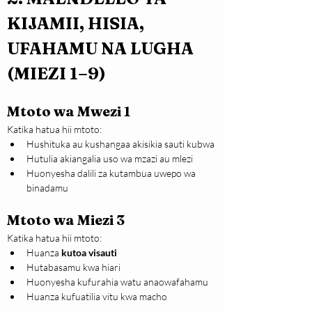
KIJAMII, HISIA, 
UFAHAMU NA LUGHA 
(MIEZI 1–9)
Mtoto wa Mwezi 1
Katika hatua hii mtoto:
Hushituka au kushangaa akisikia sauti kubwa
Hutulia akiangalia uso wa mzazi au mlezi
Huonyesha dalili za kutambua uwepo wa 
binadamu
Mtoto wa Miezi 3
Katika hatua hii mtoto:
Huanza 
kutoa visauti
Hutabasamu kwa hiari
Huonyesha kufurahia watu anaowafahamu
Huanza kufuatilia vitu kwa macho