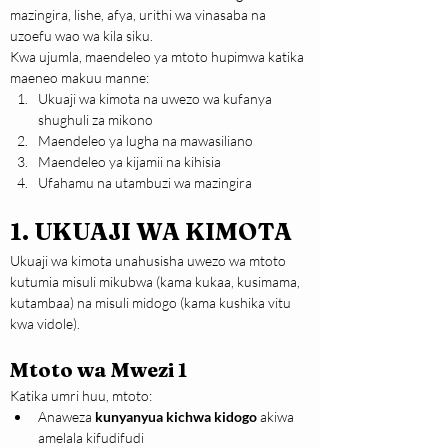
mazingira, lishe, afya, urithi wa vinasaba na 
uzoefu wao wa kila siku.
Kwa ujumla, maendeleo ya mtoto hupimwa katika 
maeneo makuu manne:
Ukuaji wa kimota na uwezo wa kufanya 
shughuli za mikono
Maendeleo ya lugha na mawasiliano
Maendeleo ya kijamii na kihisia
Ufahamu na utambuzi wa mazingira
1. UKUAJI WA KIMOTA
Ukuaji wa kimota unahusisha uwezo wa mtoto 
kutumia misuli mikubwa (kama kukaa, kusimama, 
kutambaa) na misuli midogo (kama kushika vitu 
kwa vidole).
Mtoto wa Mwezi 1
Katika umri huu, mtoto:
Anaweza 
kunyanyua kichwa kidogo
 akiwa 
amelala kifudifudi