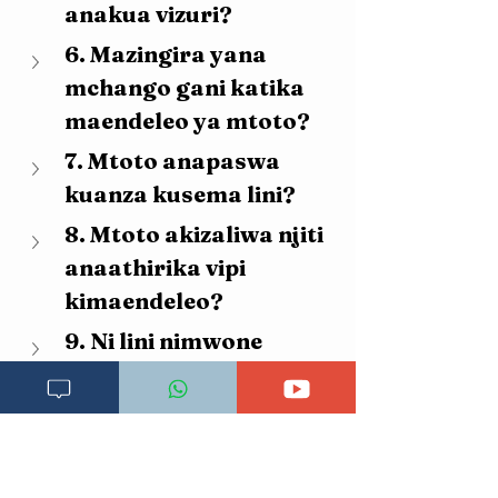
anakua vizuri?
6. Mazingira yana 
mchango gani katika 
maendeleo ya mtoto?
7. Mtoto anapaswa 
kuanza kusema lini?
8. Mtoto akizaliwa njiti 
anaathirika vipi 
kimaendeleo?
9. Ni lini nimwone 
daktari kuhusu 
maendeleo ya mtoto?
10. Je, kulinganisha 
watoto ni sahihi?