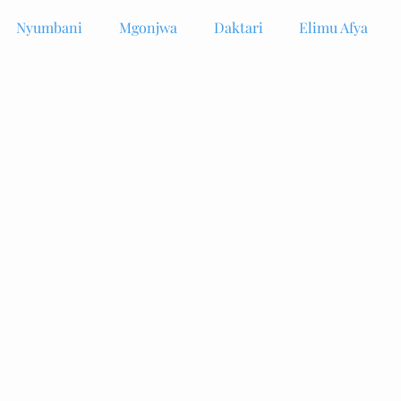
Nyumbani
Mgonjwa
Daktari
Elimu Afya