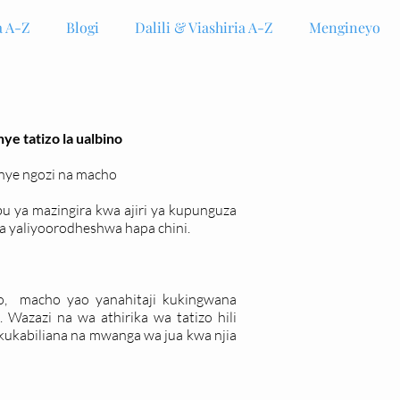
 A-Z
Blogi
Dalili & Viashiria A-Z
Mengineyo
e tatizo la ualbino
enye ngozi na macho
 ya mazingira kwa ajiri ya kupunguza
 yaliyoorodheshwa hapa chini.
o, macho yao yanahitaji kukingwana
Wazazi na wa athirika wa tatizo hili
kukabiliana na mwanga wa jua kwa njia