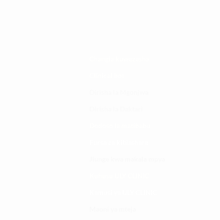
Changia kuwezesha
Clinical bot
Dirisha la Mgonjwa
Dirisha la Daktari
Dodoso la matibabu
Fursa za kibiashara
Jiunge kwa makala mpya
Kuhusu ULY CLINIC
Kamusi ya ULY CLINIC
Maoni ya mteja