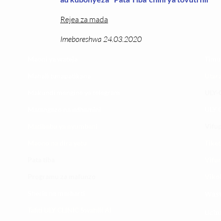
Rejea za mada
Imeboreshwa 24.03.2020
Maoni ya wateja
Timu
Mahali tunapatikana
Utar
Makundi mengine ya
telegram
ULY-C
Matangazo na udhamini
ULY C
​Matibabu ya nyumbani
Vifup
Maono na dira yetu
Tiket
Pata tiba
Vifur
Programu za mafunzo
Viko
Sheria na masharti
Wasi
Tafiti ULY CLINIC Swahili AI
Uchu