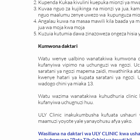
Kupenda Kukaa kivulini kuepuka mionzi ya mw
Kuvaa nguo za kujikinga na mionzi ya jua, kam
nguo maalumu zenye uwezo wa kupunguza mionz
Angalau kuwa na masaa mawili kila baada ya 
jua wa moja kwa moja
Kuzuia kutumia dawa zinazoweza ongeza hisia y
Kumwona daktari
Watu wenye ualbino wanatakiwa kumwona dak
kufanyiwa vipimo na uchunguzi wa ngozi. U
saratani ya ngozi mapema zaidi, mwathirika a
kwenye hatari ya kupata saratani ya ngozi. 
wadogo chini ya miaka 13.
Watu wazima wanatakiwa kuhudhuria clinic k
kufanyiwa uchugnuzi huu.
ULY Clinic inakukumbusha kufuata ushauri
maamuzi yoyote yale yanayohusu afya yako.
Wasiliana na daktari wa ULY CLINIC kwa usha
au kubonyeza "Pata Tiba"chini ya tovuti hii