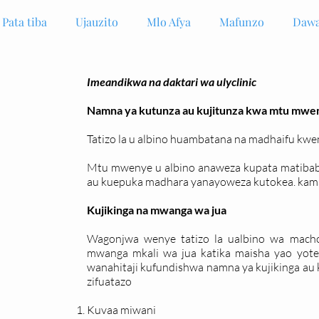
Pata tiba
Ujauzito
Mlo Afya
Mafunzo
Dawa
Imeandikwa na daktari wa ulyclinic
Namna ya kutunza au kujitunza kwa mtu mweny
Tatizo la u albino huambatana na madhaifu kw
Mtu mwenye u albino anaweza kupata matibabu
au kuepuka madhara yanayoweza kutokea. kama
Kujikinga na mwanga wa jua
Wagonjwa wenye tatizo la ualbino wa mach
mwanga mkali wa jua katika maisha yao yote. 
wanahitaji kufundishwa namna ya kujikinga au 
zifuatazo
Kuvaa miwani