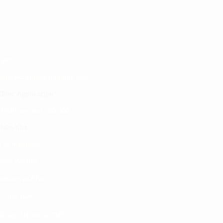
 yetu
atibu wa kupata huduma zetu
linic Application
LINIC project 100,00
0
isho tiba
i ya matibabu
ushi vya tiba
kotoo vya Afya
liana nasi
kuaji Historia CME