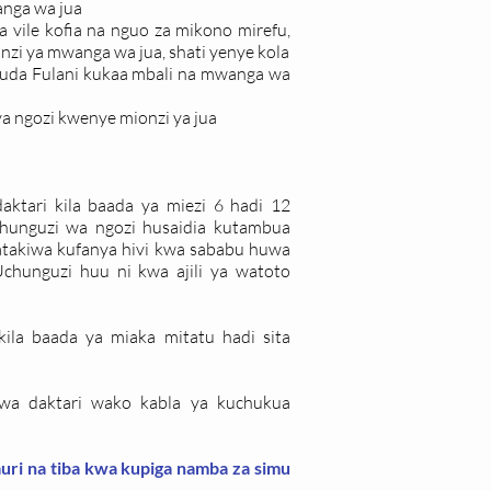
anga wa jua
a vile kofia na nguo za mikono mirefu,
i ya mwanga wa jua, shati yenye kola
muda Fulani kukaa mbali na mwanga wa
a ngozi kwenye mionzi ya jua
tari kila baada ya miezi 6 hadi 12
chunguzi wa ngozi husaidia kutambua
tatakiwa kufanya hivi kwa sababu huwa
Uchunguzi huu ni kwa ajili ya watoto
ila baada ya miaka mitatu hadi sita
 wa daktari wako kabla ya kuchukua
uri na tiba kwa kupiga namba za simu