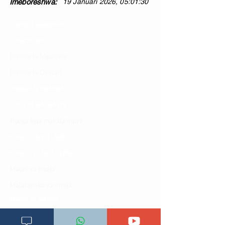
Imeboreshwa:
19 Januari 2026, 05:01:30
Changia kuwezesha
Clinical bot
Dirisha la Mgonjwa
Dirisha la Daktari
Dodoso la matibabu
Fursa za kibiashara
Jiunge kwa makala mpya
Kuhusu ULY CLINIC
Kamusi ya ULY CLINIC
Maoni ya mteja
Malalamiko ya mteja
Maoni ya wateja
Mahali tunapatikana