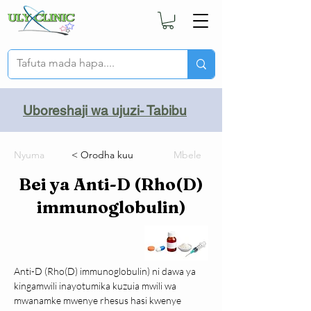
Uboreshaji wa ujuzi- Tabibu
Nyuma
< Orodha kuu
Mbele
Bei ya Anti-D (Rho(D)
immunoglobulin)
Anti-D (Rho(D) immunoglobulin) ni dawa ya 
kingamwili inayotumika kuzuia mwili wa 
mwanamke mwenye rhesus hasi kwenye 