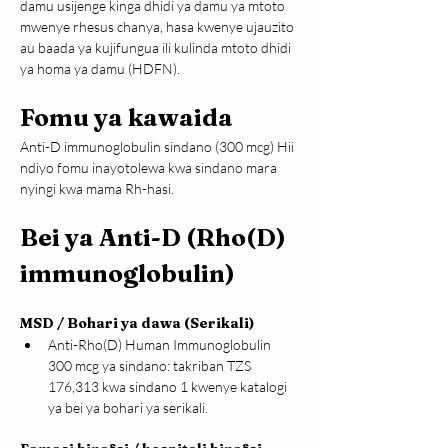
damu usijenge kinga dhidi ya damu ya mtoto 
mwenye rhesus chanya, hasa kwenye ujauzito 
au baada ya kujifungua ili kulinda mtoto dhidi 
ya homa ya damu (HDFN).
Fomu ya kawaida
Anti-D immunoglobulin sindano (300 mcg) Hii 
ndiyo fomu inayotolewa kwa sindano mara 
nyingi kwa mama Rh-hasi.
Bei ya Anti-D (Rho(D) 
immunoglobulin)
MSD / Bohari ya dawa (Serikali)
Anti-Rho(D) Human Immunoglobulin 
300 mcg ya sindano: takriban TZS 
176,313 kwa sindano 1 kwenye katalogi 
ya bei ya bohari ya serikali.