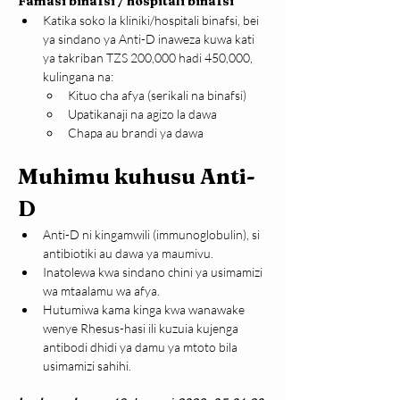
Famasi binafsi / hospitali binafsi
Katika soko la kliniki/hospitali binafsi, bei 
ya sindano ya Anti-D inaweza kuwa kati 
ya takriban TZS 200,000 hadi 450,000, 
kulingana na:
Kituo cha afya (serikali na binafsi)
Upatikanaji na agizo la dawa
Chapa au brandi ya dawa
Muhimu kuhusu Anti-
D
Anti-D ni kingamwili (immunoglobulin), si 
antibiotiki au dawa ya maumivu.
Inatolewa kwa sindano chini ya usimamizi 
wa mtaalamu wa afya.
Hutumiwa kama kinga kwa wanawake 
wenye Rhesus-hasi ili kuzuia kujenga 
antibodi dhidi ya damu ya mtoto bila 
usimamizi sahihi.