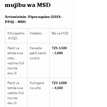
mujibu wa MSD
Artemisinin–Piperaquine (DHA–
PPQ) – MSD
Kifungashio
Maelezo
Bei ya MSD
 (MSD)
Pakiti ya 
Kawaida 
TZS 3,500 
tembe kwa 
pakiti kamili 
– 5,000
watu 
ya dozi
wazima (full 
course, 
siku 3)
Pakiti ya 
Kulingana 
TZS 3,000 
tembe kwa 
na uzito
– 4,500
watoto (full 
course, 
siku 3)