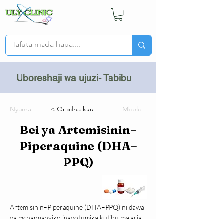
Uboreshaji wa ujuzi- Tabibu
Nyuma
< Orodha kuu
Mbele
Bei ya Artemisinin–
Piperaquine (DHA–
PPQ)
Artemisinin–Piperaquine (DHA–PPQ) ni dawa 
ya mchanganyiko inayotumika kutibu malaria 