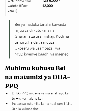
DHA–PPQ kwa 
TZS 6,000 – 
watoto (fDozi 
12,000
kamili)
Bei ya maduka binafsi kawaida 
ni juu zaidi kutokana na: 
Gharama za usafirishaji, Kodi na 
ushuru, Faida ya muuzaji, 
Ukosefu wa usambazaji wa 
MSD kwenye baadhi ya maeneo
Muhimu kuhusu Bei 
na matumizi ya DHA–
PPQ
DHA–PPQ ni dawa ya malarial isiyo kali 
tu — si ya malaria kali
Inapaswa kutumika kama kozi kamili (siku 
3) bila kukosa dozi