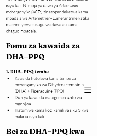
isiyo kali. Ni moja ya dawa ya 
Artemisinin 
mchanganyiko (ACTs)
 zinazopendekezwa kama 
mbadala wa Artemether–Lumefantrine katika 
maeneo yenye usugu wa dawa au kama 
chaguo mbadala.
Fomu za kawaida za 
DHA–PPQ
1. DHA–PPQ tembe
Kawaida hutolewa kama tembe za 
mchanganyiko wa Dihydroartemisinin 
(DHA) + Piperaquine (PPQ)
Dozi ya kawaida inategemea uzito wa 
mgonjwa
Inatumiwa kama kozi kamili ya siku 3 kwa 
malaria isiyo kali
Bei za DHA–PPQ kwa 