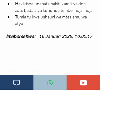
Hakikisha unapata pakiti kamili ya dozi 
zote badala ya kununua tembe moja moja
Tumia tu kwa ushauri wa mtaalamu wa 
afya
Imeboreshwa:
16 Januari 2026, 10:00:17
Changia kuwezesha
Clinical bot
Dirisha la Mgonjwa
Dirisha la Daktari
Dodoso la matibabu
Fursa za kibiashara
Jiunge kwa makala mpya
Kuhusu ULY CLINIC
Kamusi ya ULY CLINIC