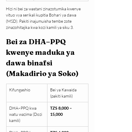
Hizi ni bei za wastani zinazotumika kwenye 
vituo vya serikali kupitia Bohari ya dawa 
(MSD). Pakiti inajumuisha tembe zote 
zinazohitajika kwa kozi kamili ya siku 3.
Bei za DHA–PPQ 
kwenye maduka ya 
dawa binafsi 
(Makadirio ya Soko)
Kifungashio
Bei ya Kawaida 
(pakiti kamili)
DHA–PPQ kwa 
TZS 8,000 – 
watu wazima (Dozi 
15,000
kamili)