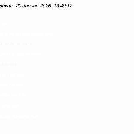
shwa:
20 Januari 2026, 13:49:12
 yetu
atibu wa kupata huduma zetu
linic Application
LINIC project 100,00
0
isho tiba
i ya matibabu
ushi vya tiba
kotoo vya Afya
liana nasi
kuaji Historia CME