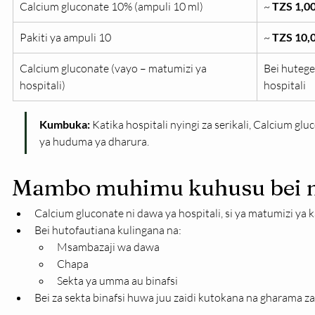
Calcium gluconate 10% (ampuli 10 ml)
~ 
TZS 1,00
Pakiti ya ampuli 10
~ 
TZS 10,
Calcium gluconate (vayo – matumizi ya 
Bei huteg
hospitali)
hospitali
Kumbuka:
 Katika hospitali nyingi za serikali, Calcium gl
ya huduma ya dharura.
Mambo muhimu kuhusu bei na
Calcium gluconate ni dawa ya hospitali, si ya matumizi y
Bei hutofautiana kulingana na:
Msambazaji wa dawa
Chapa
Sekta ya umma au binafsi
Bei za sekta binafsi huwa juu zaidi kutokana na gharama 