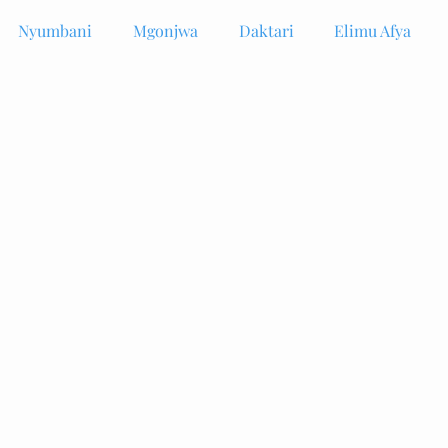
Nyumbani
Mgonjwa
Daktari
Elimu Afya