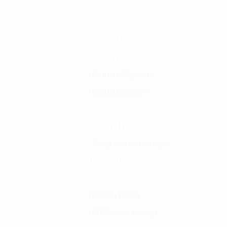
Changia kuwezesha
Clinical bot
Dirisha la Mgonjwa
Dirisha la Daktari
Dodoso la matibabu
Fursa za kibiashara
Jiunge kwa makala mpya
Kuhusu ULY CLINIC
Kamusi ya ULY CLINIC
Maoni ya mteja
Malalamiko ya mteja