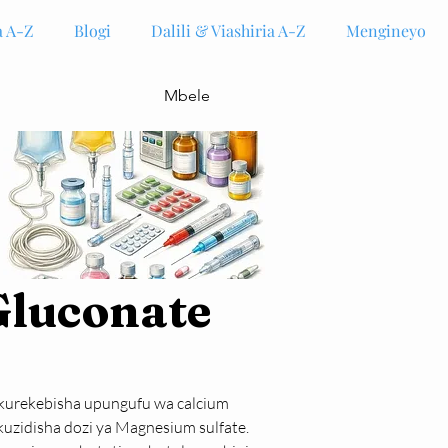
 A-Z
Blogi
Dalili & Viashiria A-Z
Mengineyo
Mbele
Gluconate
 kurekebisha upungufu wa calcium 
uzidisha dozi ya Magnesium sulfate. 