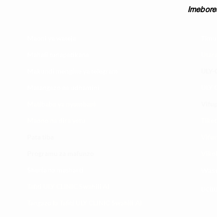
Imebore
Maoni ya wateja
Timu
Mahali tunapatikana
Utar
Makundi mengine ya
telegram
ULY-C
Matangazo na udhamini
ULY C
​Matibabu ya nyumbani
Vifup
Maono na dira yetu
Tiket
Pata tiba
Vifur
Programu za mafunzo
Viko
Sheria na masharti
Wasi
Tafiti ULY CLINIC Swahili AI
Uchu
Tangazo la Tafiti ULY CLINIC Swahili AI