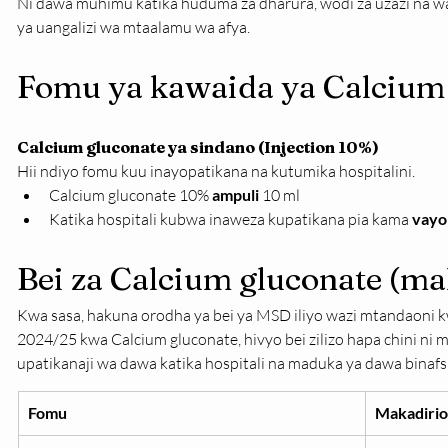
Ni dawa muhimu katika huduma za dharura, wodi za uzazi na w
ya uangalizi wa mtaalamu wa afya.
Fomu ya kawaida ya Calcium
Calcium gluconate ya sindano (Injection 10%)
Hii ndiyo fomu kuu inayopatikana na kutumika hospitalini.
Calcium gluconate 10% 
ampuli
 10 ml
Katika hospitali kubwa inaweza kupatikana pia kama 
vayo
Bei za Calcium gluconate (ma
Kwa sasa, hakuna orodha ya bei ya MSD iliyo wazi mtandaoni
2024/25 kwa Calcium gluconate, hivyo bei zilizo hapa chini ni m
upatikanaji wa dawa katika hospitali na maduka ya dawa binafsi
Fomu
Makadirio 