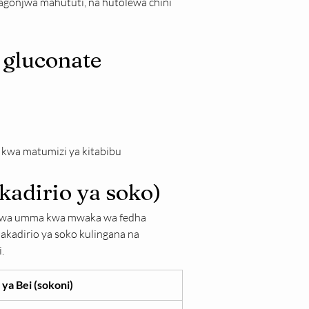
agonjwa mahututi, na hutolewa chini 
 gluconate
 kwa matumizi ya kitabibu
kadirio ya soko)
 kwa umma kwa mwaka wa fedha 
akadirio ya soko kulingana na 
.
ya Bei (sokoni)