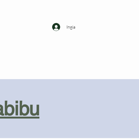
Ingia
abibu