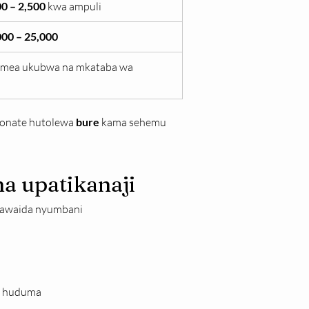
0 – 2,500
 kwa ampuli
000 – 25,000
emea ukubwa na mkataba wa 
uconate hutolewa 
bure
 kama sehemu 
 upatikanaji
a kawaida nyumbani
za huduma