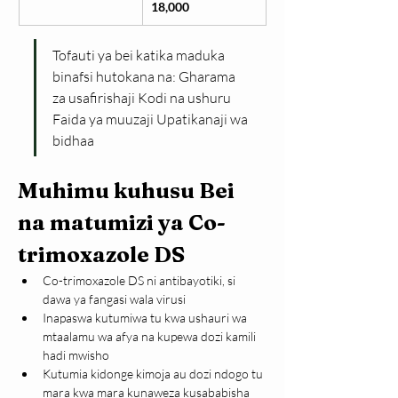
18,000
Tofauti ya bei katika maduka 
binafsi hutokana na: Gharama 
za usafirishaji Kodi na ushuru 
Faida ya muuzaji Upatikanaji wa 
bidhaa
Muhimu kuhusu Bei 
na matumizi ya Co-
trimoxazole DS
Co-trimoxazole DS ni antibayotiki, si 
dawa ya fangasi wala virusi
Inapaswa kutumiwa tu kwa ushauri wa 
mtaalamu wa afya na kupewa dozi kamili 
hadi mwisho
Kutumia kidonge kimoja au dozi ndogo tu 
mara kwa mara kunaweza kusababisha 