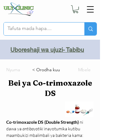
Uboreshaji wa ujuzi- Tabibu
Nyuma
< Orodha kuu
Mbele
Bei ya Co-trimoxazole
DS
Co-trimoxazole DS (Double Strength)
 ni 
dawa ya 
antibayotiki 
inayotumika kutibu 
maambukizi mbalimbali ya bakteria kama: