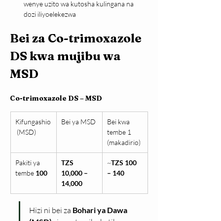
wenye uzito wa kutosha kulingana na 
dozi iliyoelekezwa
Bei za Co-trimoxazole 
DS kwa mujibu wa 
MSD
Co-trimoxazole DS – MSD
Kifungashio
Bei ya MSD
Bei kwa 
 (MSD)
tembe 1 
(makadirio)
Pakiti ya 
TZS 
~
TZS 100 
tembe 
100
10,000 – 
– 140
14,000
Hizi ni bei za 
Bohari ya Dawa 