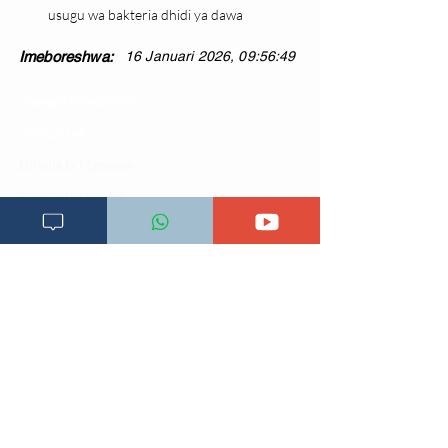
usugu wa bakteria dhidi ya dawa
Imeboreshwa:
16 Januari 2026, 09:56:49
Changia kuwezesha
Clinical bot
Dirisha la Mgonjwa
Dirisha la Daktari
Dodoso la matibabu
Fursa za kibiashara
Jiunge kwa makala mpya
Kuhusu ULY CLINIC
Kamusi ya ULY CLINIC
Maoni ya mteja
Malalamiko ya mteja