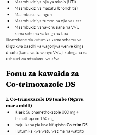
Maambukizi ya njia ya mkojo (UTI)
Maambukizi ya mapafu (bronchitis)
Maambukizi ya ngozi
Maambukizi ya tumbo na njia ya uzazi
Maambukizi yanayohusiana na VVU 
kama sehemu ya kinga au tiba
Iliwezekane pia kutumika kama sehemu ya 
kinga
 kwa baadhi ya wagonjwa wenye kinga 
dhaifu (kama watu wenye VVU), kulingana na 
ushauri wa mtaalamu wa afya.
Fomu za kawaida za 
Co-trimoxazole DS
1. Co-trimoxazole DS tembe (Nguvu 
mara mbili)
Kiasi:
 Sulphamethoxazole 800 mg + 
Trimethoprim 160 mg
Inajulikana pia kwa kifupisho 
Co-trim DS
Hutumika kwa watu wazima na watoto 