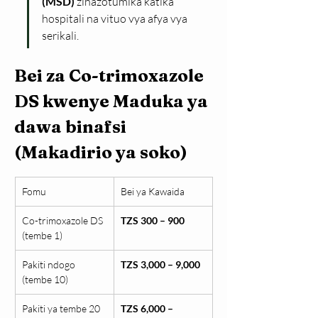
(MSD)
 zinazotumika katika 
hospitali na vituo vya afya vya 
serikali.
Bei za Co-trimoxazole 
DS kwenye Maduka ya 
dawa binafsi 
(Makadirio ya soko)
Fomu
Bei ya Kawaida
Co-trimoxazole DS 
TZS 300 – 900
(tembe 1)
Pakiti ndogo 
TZS 3,000 – 9,000
(tembe 10)
Pakiti ya tembe 20
TZS 6,000 – 