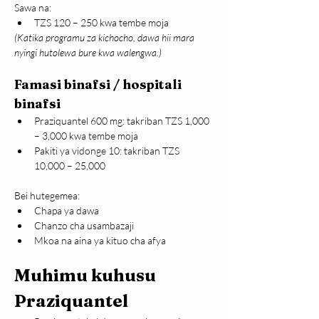
Sawa na:
TZS 120 – 250 kwa tembe moja
(Katika programu za kichocho, dawa hii mara 
nyingi hutolewa bure kwa walengwa.)
Famasi binafsi / hospitali 
binafsi
Praziquantel 600 mg: takriban TZS 1,000 
– 3,000 kwa tembe moja
Pakiti ya vidonge 10: takriban TZS 
10,000 – 25,000
Bei hutegemea:
Chapa ya dawa
Chanzo cha usambazaji
Mkoa na aina ya kituo cha afya
Muhimu kuhusu 
Praziquantel