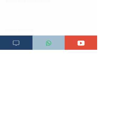
Jiunge kwa makala mpya
Kuhusu ULY CLINIC
Kamusi ya ULY CLINIC
Maoni ya mteja
Malalamiko ya mteja
Maoni ya wateja
Mahali tunapatikana
Makundi mengine ya
telegram
Matangazo na udhamini
​Matibabu ya nyumbani
Maono na dira yetu
Pata tiba
Programu za mafunzo
Sheria na masharti
Tafiti ULY CLINIC Swahili AI