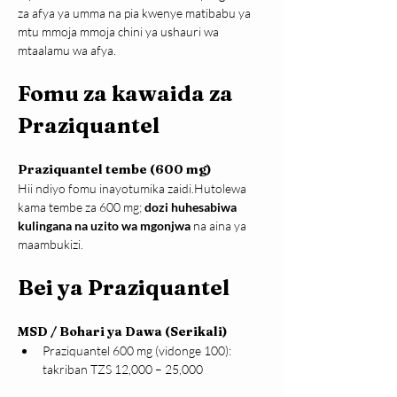
za afya ya umma na pia kwenye matibabu ya 
mtu mmoja mmoja chini ya ushauri wa 
mtaalamu wa afya.
Fomu za kawaida za 
Praziquantel
Praziquantel tembe (600 mg)
Hii ndiyo fomu inayotumika zaidi.Hutolewa 
kama tembe za 600 mg; 
dozi huhesabiwa 
kulingana na uzito wa mgonjwa
 na aina ya 
maambukizi.
Bei ya Praziquantel
MSD / Bohari ya Dawa (Serikali)
Praziquantel 600 mg (vidonge 100): 
takriban TZS 12,000 – 25,000