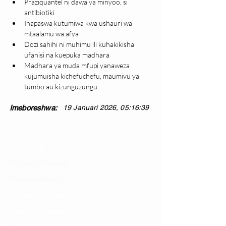
Praziquantel ni dawa ya minyoo, si 
antibiotiki
Inapaswa kutumiwa kwa ushauri wa 
mtaalamu wa afya
Dozi sahihi ni muhimu ili kuhakikisha 
ufanisi na kuepuka madhara
Madhara ya muda mfupi yanaweza 
kujumuisha kichefuchefu, maumivu ya 
tumbo au kizunguzungu
Imeboreshwa:
19 Januari 2026, 05:16:39
Changia kuwezesha
Clinical bot
Dirisha la Mgonjwa
Dirisha la Daktari
Dodoso la matibabu
Fursa za kibiashara