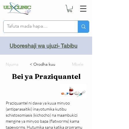
Uboreshaji wa ujuzi- Tabibu
Nyuma
< Orodha kuu
Mbele
Bei ya Praziquantel
Praziquantel ni dawa ya kuua minyoo 
(antiparasaitiki) inayotumika kutibu 
schistosomiasis (kichocho) na maambukizi 
mengine ya minyoo bapa (flatworms) kama 
tapeworms. Hutumika sana katika programu 