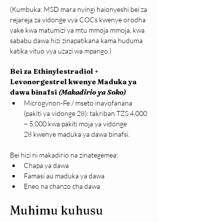
(Kumbuka: MSD mara nyingi haionyeshi bei za 
rejareja za vidonge vya COCs kwenye orodha 
yake kwa matumizi ya mtu mmoja mmoja, kwa 
sababu dawa hizi zinapatikana kama huduma 
katika vituo vya uzazi wa mpango.)
Bei za Ethinylestradiol + 
Levonorgestrel kwenye Maduka ya 
dawa binafsi 
(Makadirio ya Soko)
Microgynon-Fe / mseto inayofanana 
(pakiti ya vidonge 28): takriban TZS 4,000 
– 5,000 kwa pakiti moja ya vidonge 
28 kwenye maduka ya dawa binafsi.
Bei hizi ni makadirio na zinategemea:
Chapa ya dawa
Famasi au maduka ya dawa
Eneo na chanzo cha dawa
Muhimu kuhusu 