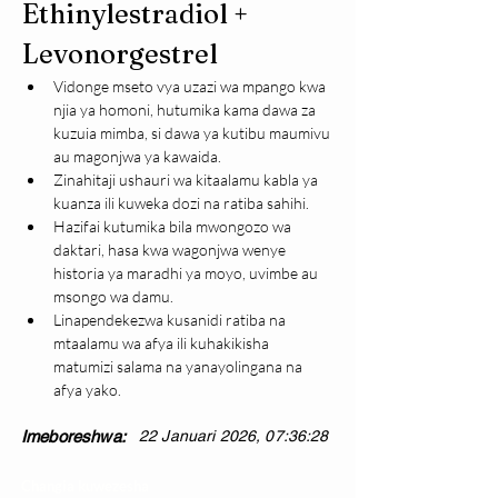
Ethinylestradiol + 
Levonorgestrel
Vidonge mseto vya uzazi wa mpango kwa 
njia ya homoni, hutumika kama dawa za 
kuzuia mimba, si dawa ya kutibu maumivu 
au magonjwa ya kawaida.
Zinahitaji ushauri wa kitaalamu kabla ya 
kuanza ili kuweka dozi na ratiba sahihi.
Hazifai kutumika bila mwongozo wa 
daktari, hasa kwa wagonjwa wenye 
historia ya maradhi ya moyo, uvimbe au 
msongo wa damu.
Linapendekezwa kusanidi ratiba na 
mtaalamu wa afya ili kuhakikisha 
matumizi salama na yanayolingana na 
afya yako.
Imeboreshwa:
22 Januari 2026, 07:36:28
Changia kuwezesha