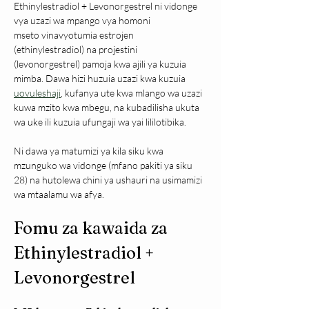
Ethinylestradiol + Levonorgestrel ni vidonge 
vya uzazi wa mpango vya homoni 
mseto vinavyotumia estrojen 
(ethinylestradiol) na projestini 
(levonorgestrel) pamoja kwa ajili ya kuzuia 
mimba. Dawa hizi huzuia uzazi kwa kuzuia 
uovuleshaji
, kufanya ute kwa mlango wa uzazi 
kuwa mzito kwa mbegu, na kubadilisha ukuta 
wa uke ili kuzuia ufungaji wa yai lililotibika.
Ni dawa ya matumizi ya kila siku kwa 
mzunguko wa vidonge (mfano pakiti ya siku 
28) na hutolewa chini ya ushauri na usimamizi 
wa mtaalamu wa afya.
Fomu za kawaida za 
Ethinylestradiol + 
Levonorgestrel