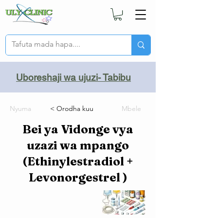
Uboreshaji wa ujuzi- Tabibu
Nyuma
< Orodha kuu
Mbele
Bei ya Vidonge vya
uzazi wa mpango
(Ethinylestradiol +
Levonorgestrel )