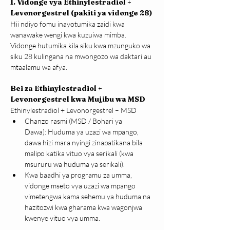
1. Vidonge vya Ethinylestradiol + 
Levonorgestrel (pakiti ya vidonge 28)
Hii ndiyo fomu inayotumika zaidi kwa 
wanawake wengi kwa kuzuiwa mimba. 
Vidonge hutumika kila siku kwa mzunguko wa 
siku 28 kulingana na mwongozo wa daktari au 
mtaalamu wa afya.
Bei za Ethinylestradiol + 
Levonorgestrel kwa Mujibu wa MSD
Ethinylestradiol + Levonorgestrel – MSD
Chanzo rasmi (MSD / Bohari ya 
Dawa): Huduma ya uzazi wa mpango, 
dawa hizi mara nyingi zinapatikana bila 
malipo katika vituo vya serikali (kwa 
msururu wa huduma ya serikali).
Kwa baadhi ya programu za umma, 
vidonge mseto vya uzazi wa mpango 
vimetengwa kama sehemu ya huduma na 
hazitozwi kwa gharama kwa wagonjwa 
kwenye vituo vya umma.