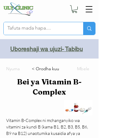
Uboreshaji wa ujuzi- Tabibu
Nyuma
< Orodha kuu
Mbele
Bei ya Vitamin B-
Complex
Vitamin B-Complex ni mchanganyiko wa 
vitamini za kundi B (kama B1, B2, B3, B5, B6, 
B9 na B12) unaotumika kusaidia afya ya 