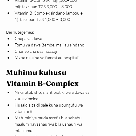
Vitamin B-Complex maji (100–200 
ml): takriban TZS 3,000 – 8,000
Vitamin B-Complex sindano (ampoule 
1): takriban TZS 1,000 – 3,000
Bei hutegemea:
Chapa ya dawa
Fomu ya dawa (tembe, maji au sindano)
Chanzo cha usambazaji
Mkoa na aina ya famasi au hospitali
Muhimu kuhusu 
Vitamin B-Complex
Ni kirutubisho, si antibiotiki wala dawa ya 
kuua vimelea
Husaidia zaidi pale kuna upungufu wa 
vitamini B
Matumizi ya muda mrefu bila sababu 
maalum hayashauriwi bila ushauri wa 
mtaalamu