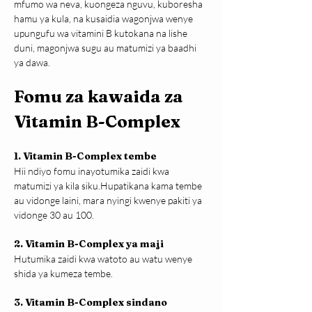
mfumo wa neva, kuongeza nguvu, kuboresha 
hamu ya kula, na kusaidia wagonjwa wenye 
upungufu wa vitamini B kutokana na lishe 
duni, magonjwa sugu au matumizi ya baadhi 
ya dawa.
Fomu za kawaida za 
Vitamin B-Complex
1. Vitamin B-Complex tembe
Hii ndiyo fomu inayotumika zaidi kwa 
matumizi ya kila siku.Hupatikana kama tembe 
au vidonge laini, mara nyingi kwenye pakiti ya 
vidonge 30 au 100.
2. Vitamin B-Complex ya maji
Hutumika zaidi kwa watoto au watu wenye 
shida ya kumeza tembe.
3. Vitamin B-Complex sindano