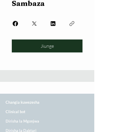
Sambaza
Jiunge
Changia kuwezesha
Clinical bot
Dirisha la Mgonjwa
Dirisha la Daktari