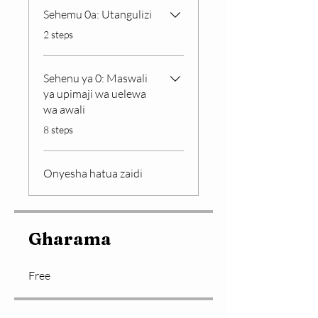
Sehemu 0a: Utangulizi
.
2 steps
Sehenu ya 0: Maswali
ya upimaji wa uelewa
wa awali
.
8 steps
Onyesha hatua zaidi
Gharama
Free