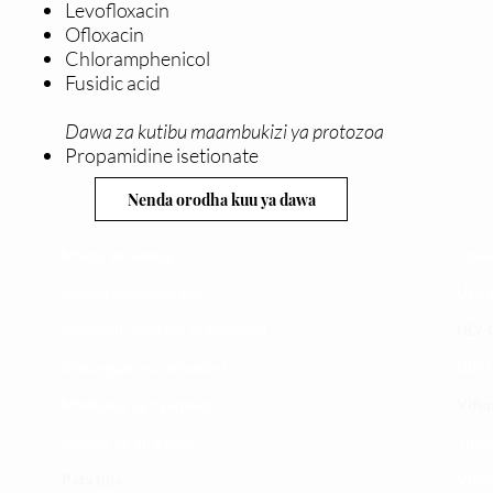
Levofloxacin
Ofloxacin
Chloramphenicol
Fusidic acid
Dawa za kutibu maambukizi ya protozoa
Propamidine isetionate
Nenda orodha kuu ya dawa
Maoni ya wateja
Timu
Mahali tunapatikana
Utar
Makundi mengine ya
telegram
ULY-C
Matangazo na udhamini
ULY C
​Matibabu ya nyumbani
Vifup
Maono na dira yetu
Tiket
Pata tiba
Vifur