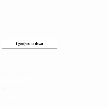
Ugonjwa na dawa
 yetu
atibu wa kupata huduma zetu
linic Application
LINIC project 100,00
0
isho tiba
i ya matibabu
ushi vya tiba