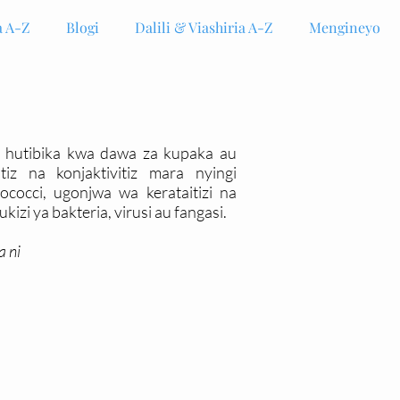
 A-Z
Blogi
Dalili & Viashiria A-Z
Mengineyo
hutibika kwa dawa za kupaka au
z na konjaktivitiz mara nyingi
cocci, ugonjwa wa kerataitizi na
i ya bakteria, virusi au fangasi.
a ni