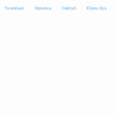
Nyumbani
Mgonjwa
Daktari
Elimu Afya