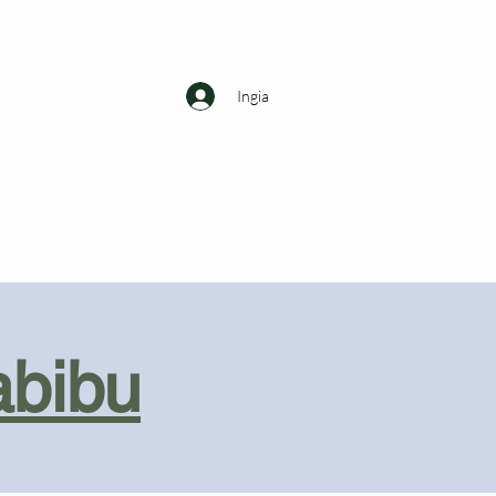
Ingia
abibu