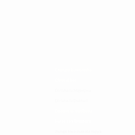
Changia kuwezesha
Clinical bot
Dirisha la Mgonjwa
Dirisha la Daktari
Dodoso la matibabu
Fursa za kibiashara
Jiunge kwa makala mpya