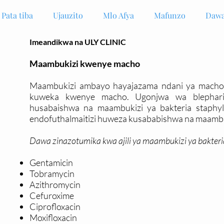
Pata tiba
Ujauzito
Mlo Afya
Mafunzo
Dawa
Imeandikwa na ULY CLINIC
Maambukizi kwenye macho
Maambukizi ambayo hayajazama ndani ya macho 
kuweka kwenye macho. Ugonjwa wa blephariti
husabaishwa na maambukizi ya bakteria staphylo
endofuthalmaitizi huweza kusababishwa na maambukiz
Dawa zinazotumika kwa ajili ya maambukizi ya bakteri
Gentamicin
Tobramycin
Azithromycin
Cefuroxime
Ciprofloxacin
Moxifloxacin