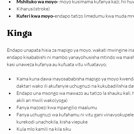
Mshituko wa moyo-
 moyo kusimama kufanya kazi, hii hu
Kiharusi(stroke)
Kuferi kwa moyo-
endapo tatizo limedumu kwa muda mre
Kinga
Endapo unapata hisia za mapigo ya moyo, wakati mwingine in
endapo kisababishi ni mambo yanayohusisha mtindo wa maisha.
kasi unaweza kufanya au kufuata vitu vifuatavyo;
Kama kuna dawa inayosababisha mapigo ya moyo kwenda k
daktari wako ili akufanyie uchugnuzi na kukubadilishia d
Endapo una msongo wa mawazo au tatizo la shauku kali, h
akili an mwili wako(yoga)
Fanya mazoezi kwa mpangilio maalumu
Fanya uchugnuzi wa kufahamu ni vitu gani vinavyokupel
kurekodi unachokila, kisha viepuke
Kula mlo kamili na kila siku