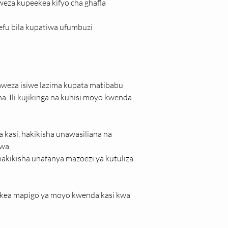
weza kupeekea kifyo cha ghafla
fu bila kupatiwa ufumbuzi
aweza isiwe lazima kupata matibabu 
 Ili kujikinga na kuhisi moyo kwenda 
asi, hakikisha unawasiliana na 
awa
akikisha unafanya mazoezi ya kutuliza 
ekea mapigo ya moyo kwenda kasi kwa 