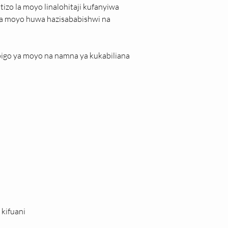
zo la moyo linalohitaji kufanyiwa 
 ya moyo huwa hazisababishwi na 
apigo ya moyo na namna ya kukabiliana 
kifuani