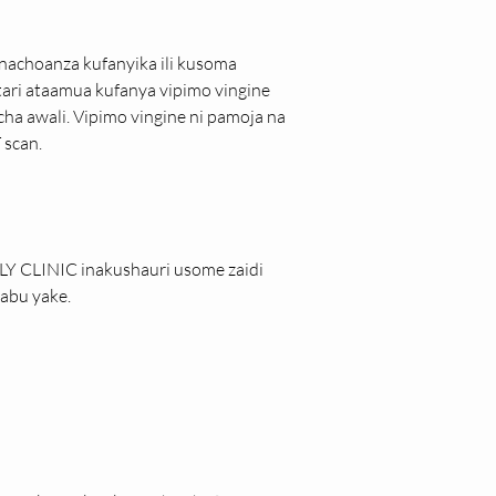
nachoanza kufanyika ili kusoma 
tari ataamua kufanya vipimo vingine 
a awali. Vipimo vingine ni pamoja na 
 scan.
LY CLINIC inakushauri usome zaidi 
abu yake.