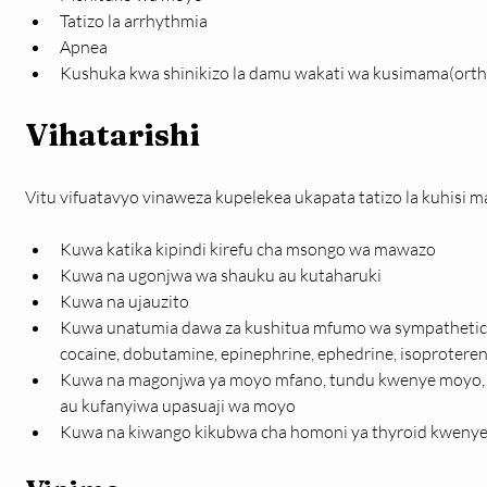
Tatizo la arrhythmia
Apnea
Kushuka kwa shinikizo la damu wakati wa kusimama(orth
Vihatarishi
Vitu vifuatavyo vinaweza kupelekea ukapata tatizo la kuhisi 
Kuwa katika kipindi kirefu cha msongo wa mawazo
Kuwa na ugonjwa wa shauku au kutaharuki
Kuwa na ujauzito
Kuwa unatumia dawa za kushitua mfumo wa sympathetic 
cocaine, dobutamine, epinephrine, ephedrine, isoproteren
Kuwa na magonjwa ya moyo mfano, tundu kwenye moyo, h
au kufanyiwa upasuaji wa moyo
Kuwa na kiwango kikubwa cha homoni ya thyroid kwenye