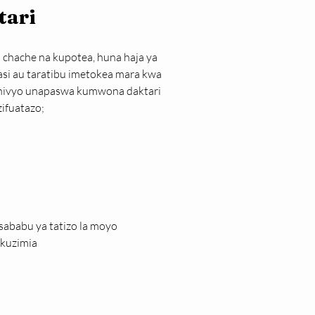
tari
chache na kupotea, huna haja ya 
si au taratibu imetokea mara kwa 
 hivyo unapaswa kumwona daktari 
ifuatazo;
sababu ya tatizo la moyo
 kuzimia