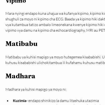
Vipimo
Mara nyingi endapo kuna uhajua wa kufanya kipimo, kipimo ki
shughuli za moyo ni kipimo cha ECG. Baada ya kipimo hiki dak
vya kutambua tatizo ambalo limeonekana kwenye kipimo hiki ch
vipimo vya damu na kipimo cha echocardiography, MRI au PET
Matibabu
Matibabu ya kuhisi mapigo ya moyo hutegemea kisababishi. U
kuhusu kisababishi ulichokitambua ili kufahamu kuhusu matib
Madhara
Madhara ya kuhisi mapigo ya moyo ni;
Kuzimia-
 endapo shinikizo la damu litashuka utazimia