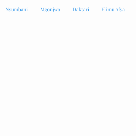
Nyumbani
Mgonjwa
Daktari
Elimu Afya