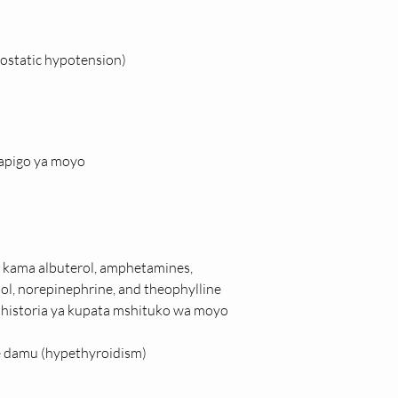
ostatic hypotension)
mapigo ya moyo
kama albuterol, amphetamines, 
ol, norepinephrine, and theophylline
istoria ya kupata mshituko wa moyo 
 damu (hypethyroidism)