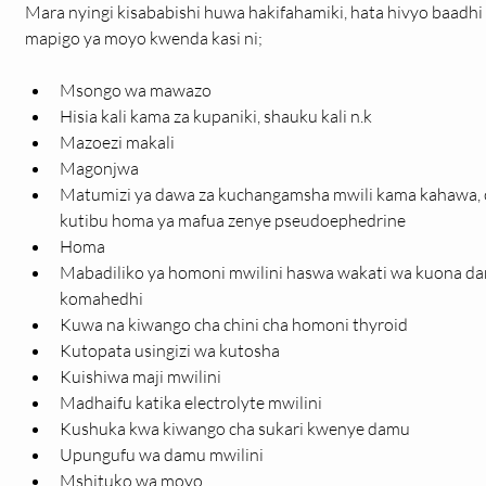
Mara nyingi kisababishi huwa hakifahamiki, hata hivyo baadhi
mapigo ya moyo kwenda kasi ni;
Msongo wa mawazo
Hisia kali kama za kupaniki, shauku kali n.k
Mazoezi makali
Magonjwa
Matumizi ya dawa za kuchangamsha mwili kama kahawa, 
kutibu homa ya mafua zenye pseudoephedrine
Homa
Mabadiliko ya homoni mwilini haswa wakati wa kuona damu
komahedhi
Kuwa na kiwango cha chini cha homoni thyroid
Kutopata usingizi wa kutosha
Kuishiwa maji mwilini
Madhaifu katika electrolyte mwilini
Kushuka kwa kiwango cha sukari kwenye damu
Upungufu wa damu mwilini
Mshituko wa moyo