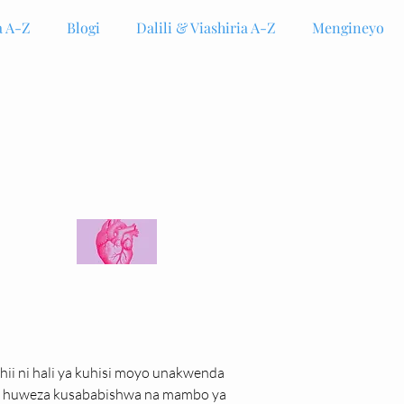
 A-Z
Blogi
Dalili & Viashiria A-Z
Mengineyo
 hii ni hali ya kuhisi moyo unakwenda 
oyo huweza kusababishwa na mambo ya 