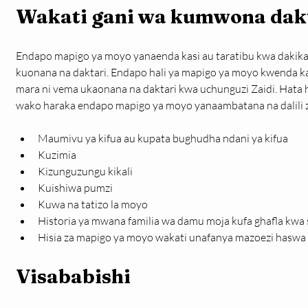
Wakati gani wa kumwona dak
Endapo mapigo ya moyo yanaenda kasi au taratibu kwa dakika 
kuonana na daktari. Endapo hali ya mapigo ya moyo kwenda ka
mara ni vema ukaonana na daktari kwa uchunguzi Zaidi. Hata
wako haraka endapo mapigo ya moyo yanaambatana na dalili z
Maumivu ya kifua au kupata bughudha ndani ya kifua
Kuzimia
Kizunguzungu kikali
Kuishiwa pumzi
Kuwa na tatizo la moyo
Historia ya mwana familia wa damu moja kufa ghafla kwa 
Hisia za mapigo ya moyo wakati unafanya mazoezi haswa
Visababishi