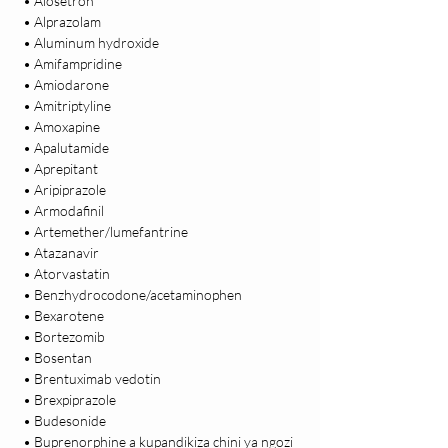
 • Alosetron

 • Alprazolam

 • Aluminum hydroxide

 • Amifampridine

 • Amiodarone

 • Amitriptyline

 • Amoxapine

 • Apalutamide

 • Aprepitant

 • Aripiprazole

 • Armodafinil

 • Artemether/lumefantrine

 • Atazanavir

 • Atorvastatin

 • Benzhydrocodone/acetaminophen

 • Bexarotene

 • Bortezomib

 • Bosentan

 • Brentuximab vedotin

 • Brexpiprazole

 • Budesonide

 • Buprenorphine a kupandikiza chini ya ngozi
