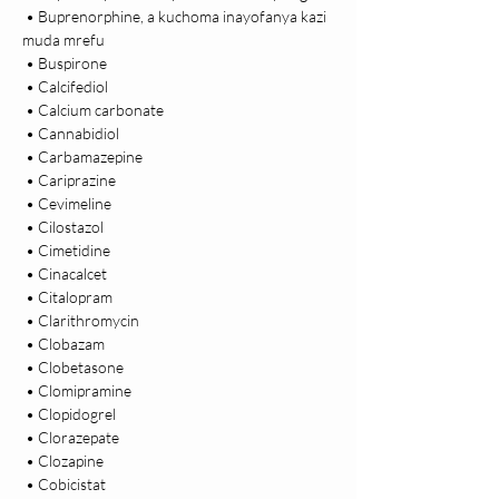
 • Buprenorphine, a kuchoma inayofanya kazi 
muda mrefu

 • Buspirone

 • Calcifediol

 • Calcium carbonate

 • Cannabidiol

 • Carbamazepine

 • Cariprazine

 • Cevimeline

 • Cilostazol

 • Cimetidine

 • Cinacalcet

 • Citalopram

 • Clarithromycin

 • Clobazam

 • Clobetasone

 • Clomipramine

 • Clopidogrel

 • Clorazepate

 • Clozapine

 • Cobicistat
