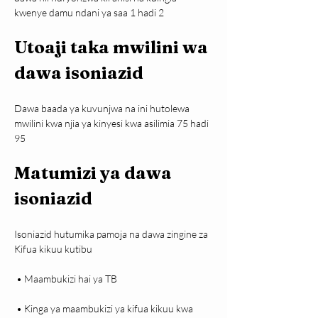
kwenye damu ndani ya saa 1 hadi 2
Utoaji taka mwilini wa 
dawa isoniazid
Dawa baada ya kuvunjwa na ini hutolewa 
mwilini kwa njia ya kinyesi kwa asilimia 75 hadi 
95
Matumizi ya dawa 
isoniazid
Isoniazid hutumika pamoja na dawa zingine za 
Kifua kikuu kutibu

 • Maambukizi hai ya TB

 • Kinga ya maambukizi ya kifua kikuu kwa 