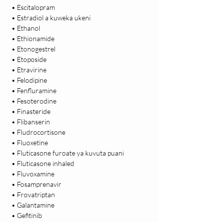
 • Escitalopram

 • Estradiol a kuweka ukeni

 • Ethanol

 • Ethionamide

 • Etonogestrel

 • Etoposide

 • Etravirine

 • Felodipine

 • Fenfluramine

 • Fesoterodine

 • Finasteride

 • Flibanserin

 • Fludrocortisone

 • Fluoxetine

 • Fluticasone furoate ya kuvuta puani

 • Fluticasone inhaled

 • Fluvoxamine

 • Fosamprenavir

 • Frovatriptan

 • Galantamine

 • Gefitinib
