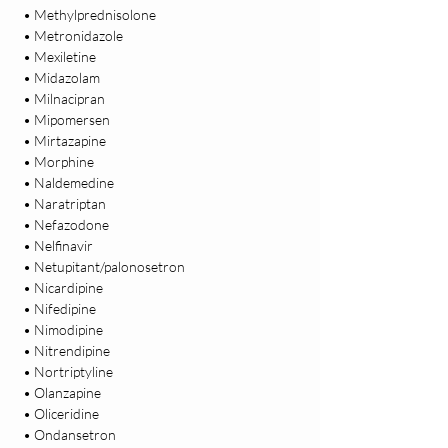
 • Methylprednisolone

 • Metronidazole

 • Mexiletine

 • Midazolam

 • Milnacipran

 • Mipomersen

 • Mirtazapine

 • Morphine

 • Naldemedine

 • Naratriptan

 • Nefazodone

 • Nelfinavir

 • Netupitant/palonosetron

 • Nicardipine

 • Nifedipine

 • Nimodipine

 • Nitrendipine

 • Nortriptyline

 • Olanzapine

 • Oliceridine

 • Ondansetron
