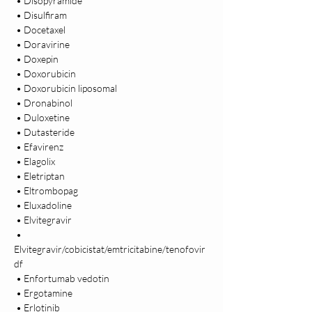
 • Disopyramide

 • Disulfiram

 • Docetaxel

 • Doravirine

 • Doxepin

 • Doxorubicin

 • Doxorubicin liposomal

 • Dronabinol

 • Duloxetine

 • Dutasteride

 • Efavirenz

 • Elagolix

 • Eletriptan

 • Eltrombopag

 • Eluxadoline

 • Elvitegravir

 • 
Elvitegravir/cobicistat/emtricitabine/tenofovir 
df

 • Enfortumab vedotin

 • Ergotamine

 • Erlotinib
