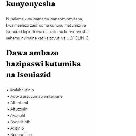
kunyonyesha
Ni salama kwa wamama wanaonyonyesha, 
kwa maelezo zaidi soma kuhusu matumizi ya 
Isoniazid kipindi cha ujauzito na kunyonyesha 
sehemu nyingine katika tovuti ya ULY CLINIC
Dawa ambazo 
hazipaswi kutumika 
na Isoniazid 
• Acalabrutinib

 • Ado-trastuzumab emtansine

 • Alfentanil

 • Alfuzosin

 • Avanafil

 • Avapritinib

 • Axitinib

 • Bedaquiline
