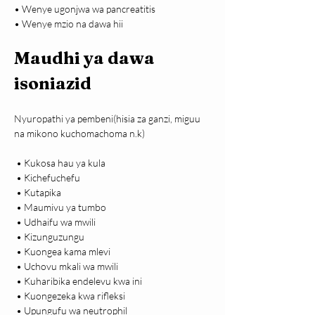
• Wenye ugonjwa wa pancreatitis

• Wenye mzio na dawa hii
Maudhi ya dawa 
isoniazid
Nyuropathi ya pembeni(hisia za ganzi, miguu 
na mikono kuchomachoma n.k)
 • Kukosa hau ya kula

 • Kichefuchefu

 • Kutapika

 • Maumivu ya tumbo

 • Udhaifu wa mwili

 • Kizunguzungu

 • Kuongea kama mlevi

 • Uchovu mkali wa mwili

 • Kuharibika endelevu kwa ini

 • Kuongezeka kwa rifleksi

 • Upungufu wa neutrophil 
