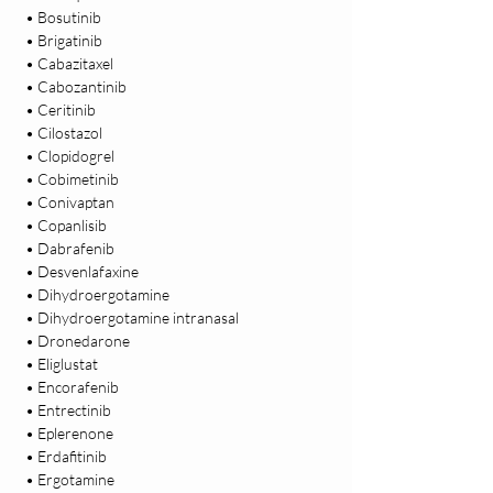
 • Bosutinib

 • Brigatinib

 • Cabazitaxel

 • Cabozantinib

 • Ceritinib

 • Cilostazol

 • Clopidogrel

 • Cobimetinib

 • Conivaptan

 • Copanlisib

 • Dabrafenib

 • Desvenlafaxine

 • Dihydroergotamine

 • Dihydroergotamine intranasal

 • Dronedarone

 • Eliglustat

 • Encorafenib

 • Entrectinib

 • Eplerenone

 • Erdafitinib

 • Ergotamine
