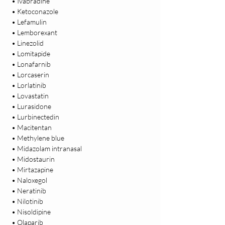
 • Ivabradine

 • Ketoconazole

 • Lefamulin

 • Lemborexant

 • Linezolid

 • Lomitapide

 • Lonafarnib

 • Lorcaserin

 • Lorlatinib

 • Lovastatin

 • Lurasidone

 • Lurbinectedin

 • Macitentan

 • Methylene blue

 • Midazolam intranasal

 • Midostaurin

 • Mirtazapine

 • Naloxegol

 • Neratinib

 • Nilotinib

 • Nisoldipine

 • Olaparib
