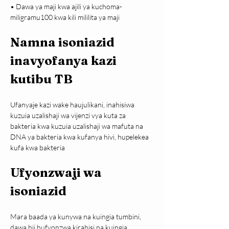
• Dawa ya maji kwa ajili ya kuchoma- 
miligramu100 kwa kili mililita ya maji
Namna isoniazid 
inavyofanya kazi 
kutibu TB
Ufanyaje kazi wake haujulikani, inahisiwa 
kuzuia uzalishaji wa vijenzi vya kuta za 
bakteria kwa kuzuia uzalishaji wa mafuta na 
DNA ya bakteria kwa kufanya hivi, hupelekea 
kufa kwa bakteria
Ufyonzwaji wa 
isoniazid
Mara baada ya kunywa na kuingia tumbini, 
dawa hii hufyonzwa kirahisi na kuingia 