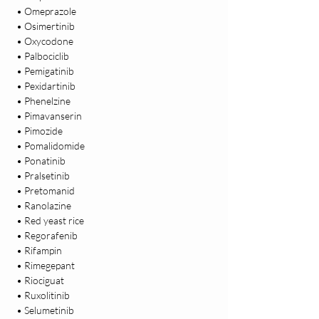
 • Omeprazole

 • Osimertinib

 • Oxycodone

 • Palbociclib

 • Pemigatinib

 • Pexidartinib

 • Phenelzine

 • Pimavanserin

 • Pimozide

 • Pomalidomide

 • Ponatinib

 • Pralsetinib

 • Pretomanid

 • Ranolazine

 • Red yeast rice

 • Regorafenib

 • Rifampin

 • Rimegepant

 • Riociguat

 • Ruxolitinib

 • Selumetinib
