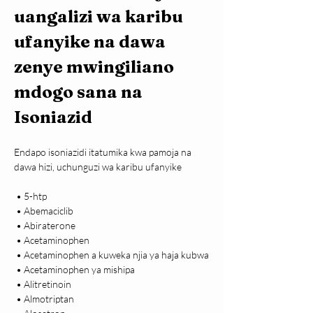
uangalizi wa karibu 
ufanyike na dawa 
zenye mwingiliano 
mdogo sana na 
Isoniazid
Endapo isoniazidi itatumika kwa pamoja na 
dawa hizi, uchunguzi wa karibu ufanyike

 • 5-htp

 • Abemaciclib

 • Abiraterone

 • Acetaminophen

 • Acetaminophen a kuweka njia ya haja kubwa

 • Acetaminophen ya mishipa

 • Alitretinoin

 • Almotriptan
