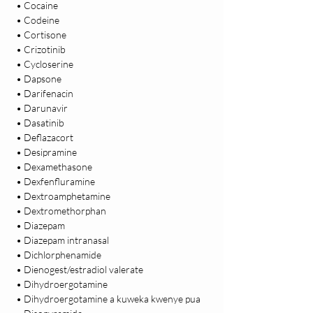
 • Cocaine

 • Codeine

 • Cortisone

 • Crizotinib

 • Cycloserine

 • Dapsone

 • Darifenacin

 • Darunavir

 • Dasatinib

 • Deflazacort

 • Desipramine

 • Dexamethasone

 • Dexfenfluramine

 • Dextroamphetamine

 • Dextromethorphan

 • Diazepam

 • Diazepam intranasal

 • Dichlorphenamide

 • Dienogest/estradiol valerate

 • Dihydroergotamine

 • Dihydroergotamine a kuweka kwenye pua
