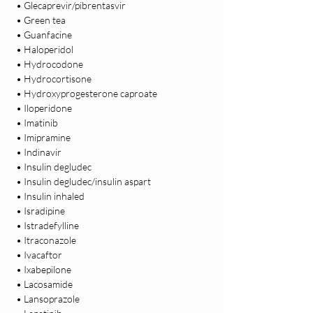
 • Glecaprevir/pibrentasvir

 • Green tea

 • Guanfacine

 • Haloperidol

 • Hydrocodone

 • Hydrocortisone

 • Hydroxyprogesterone caproate

 • Iloperidone

 • Imatinib

 • Imipramine

 • Indinavir

 • Insulin degludec

 • Insulin degludec/insulin aspart

 • Insulin inhaled

 • Isradipine

 • Istradefylline

 • Itraconazole

 • Ivacaftor

 • Ixabepilone

 • Lacosamide

 • Lansoprazole
