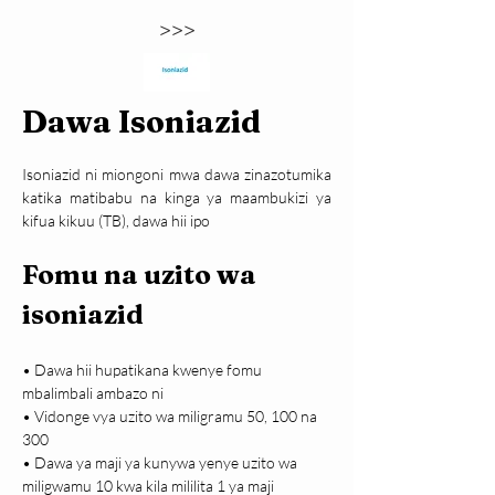
>>>
Dawa Isoniazid
Isoniazid ni miongoni mwa dawa zinazotumika 
katika matibabu na kinga ya maambukizi ya 
kifua kikuu (TB), dawa hii ipo
Fomu na uzito wa 
isoniazid
• Dawa hii hupatikana kwenye fomu 
mbalimbali ambazo ni

• Vidonge vya uzito wa miligramu 50, 100 na 
300

• Dawa ya maji ya kunywa yenye uzito wa 
miligwamu 10 kwa kila mililita 1 ya maji
