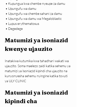
 • Kupungua kwa chembe nyeupe za damu

 • Upungufu wa damu

 • Upungufu wa chembe sahani za damu

 • Upungufu wa damu wa Megaloblastic

 • Lupus erythematosus

 • Degedege
Matumizi ya isoniazid 
kwenye ujauzito
Inatakiwa kutumika kwa tahadhari wakati wa 
ujauzito. Soma maelezo zaidi katika sehemu ya 
matumizi ya Isoniazid kipindi cha ujauzito na 
kunyonyesha sehemu nyingine katika tovuti 
ya ULY CLINIC
Matumizi ya isoniazid 
kipindi cha 