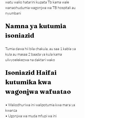
watu walio hatarini kupata Tb kama wale 
wanaohudumia wagonjwa wa TB hospitali au 
nyumbani
Namna ya kutumia 
isoniazid
Tumia dawa hii bila chakula, au saa 1 kabla ya 
kula au masaa 2 baada ya kula kama 
ulivyoelekezwa na daktari wako
Isoniazid Haifai 
kutumika kwa 
wagonjwa wafuatao
• Waliodhuriwa ini walipotumia kwa mara ya 
kwanza

• Ugonjwa wa muda mfupi wa ini
