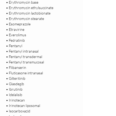
 • Erythromycin base

 • Erythromycin ethylsuccinate

 • Erythromycin lactobionate

 • Erythromycin stearate

 • Esomeprazole

 • Etravirine

 • Everolimus

 • Fedratinib

 • Fentanyl

 • Fentanyl intranasal

 • Fentanyl transdermal

 • Fentanyl transmucosal

 • Flibanserin

 • Fluticasone intranasal

 • Gilteritinib

 • Glasdegib

 • Ibrutinib

 • Idelalisib

 • Irinotecan

 • Irinotecan liposomal

 • Isocarboxazid
