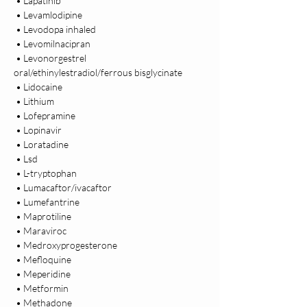
 • Lapatinib

 • Levamlodipine

 • Levodopa inhaled

 • Levomilnacipran

 • Levonorgestrel 
oral/ethinylestradiol/ferrous bisglycinate

 • Lidocaine

 • Lithium

 • Lofepramine

 • Lopinavir

 • Loratadine

 • Lsd

 • L-tryptophan

 • Lumacaftor/ivacaftor

 • Lumefantrine

 • Maprotiline

 • Maraviroc

 • Medroxyprogesterone

 • Mefloquine

 • Meperidine

 • Metformin

 • Methadone
