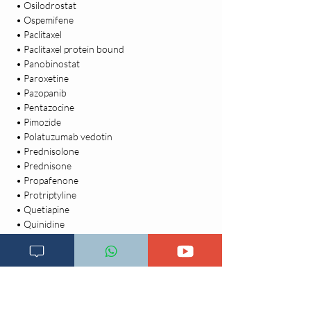
 • Osilodrostat

 • Ospemifene

 • Paclitaxel

 • Paclitaxel protein bound

 • Panobinostat

 • Paroxetine

 • Pazopanib

 • Pentazocine

 • Pimozide

 • Polatuzumab vedotin

 • Prednisolone

 • Prednisone

 • Propafenone

 • Protriptyline

 • Quetiapine

 • Quinidine

 • Quinine

 • Ramelteon

 • Rasagiline

 • Repaglinide

 • Rilpivirine
