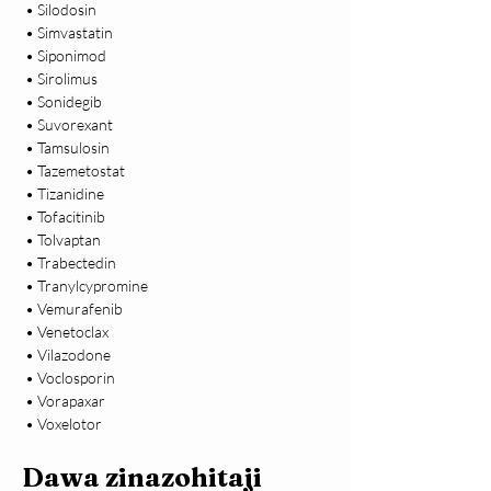
 • Silodosin

 • Simvastatin

 • Siponimod

 • Sirolimus

 • Sonidegib

 • Suvorexant

 • Tamsulosin

 • Tazemetostat

 • Tizanidine

 • Tofacitinib

 • Tolvaptan

 • Trabectedin

 • Tranylcypromine

 • Vemurafenib

 • Venetoclax

 • Vilazodone

 • Voclosporin

 • Vorapaxar

 • Voxelotor
Dawa zinazohitaji 