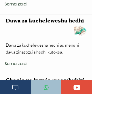
Soma zaidi
Dawa za kuchelewesha hedhi
Dawa za kuchelewesha hedhi au mens ni
dawa zinazozuia hedhi kutokea.
Soma zaidi
Chanjo ya kuzuia maambukizi
ya HPV
Virusi vya HPV wapo aina nyingi sana
duniani na wengi wanaweza kusababisha
magonjwa kwa binadamu saratani ya shingo