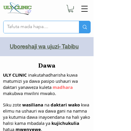
Uboreshaji wa ujuzi- Tabibu
Dawa
ULY CLINIC
inakutahadharisha kuwa
matumizi ya dawa pasipo ushauri wa
daktari yanaweza kuleta
madhara
makubwa mwilini mwako.
Siku zote
wasiliana
na
daktari wako
kwa
elimu na ushauri wa dawa gani na namna
ya kutumia dawa inayoendana na hali yako
halisi kama mbadala ya
kujichukulia
hatua
mwenyewe
.