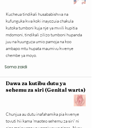
Kucheua tindikali husababishwa na
kufunguka kwa koki inayozuia chakula
kutoka tumboni kuja nje ya mwili kupitia
mdomoni, tindikali zilizo tumboni hupanda
juu na kuunguza umio pamoja na koo
ambapo mtu hupata maumivu kwenye
chembe ya moyo.
Soma zaidi
Dawa za kutibu dutu ya
sehemu za siri (Genital warts)
Chunjua au dutu inafahamika pia kwenye
tovuti hii kama 'maoteo sehemu za siri' ni
aina mojawapo ya ugonjwa wa zinaa . Nusu