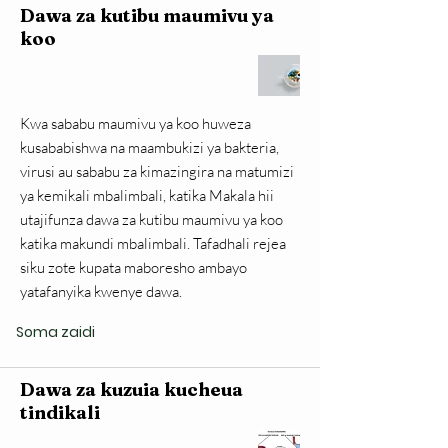
Dawa za kutibu maumivu ya
koo
Kwa sababu maumivu ya koo huweza
kusababishwa na maambukizi ya bakteria,
virusi au sababu za kimazingira na matumizi
ya kemikali mbalimbali, katika Makala hii
utajifunza dawa za kutibu maumivu ya koo
katika makundi mbalimbali. Tafadhali rejea
siku zote kupata maboresho ambayo
yatafanyika kwenye dawa.
Soma zaidi
Dawa za kuzuia kucheua
tindikali