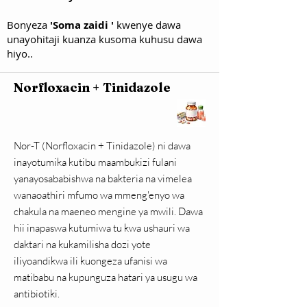
Bonyeza
'Soma zaidi '
kwenye dawa
unayohitaji kuanza kusoma kuhusu dawa
hiyo..
Norfloxacin + Tinidazole
Nor-T (Norfloxacin + Tinidazole) ni dawa
inayotumika kutibu maambukizi fulani
yanayosababishwa na bakteria na vimelea
wanaoathiri mfumo wa mmeng'enyo wa
chakula na maeneo mengine ya mwili. Dawa
hii inapaswa kutumiwa tu kwa ushauri wa
daktari na kukamilisha dozi yote
iliyoandikwa ili kuongeza ufanisi wa
matibabu na kupunguza hatari ya usugu wa
antibiotiki.