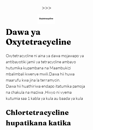
>>>
Dawa ya
Oxytetracycline
Oxytetracycline ni aina ya dawa mojawapo ya 
antibayotiki jamii ya tetracycline ambayo 
hutumika kupambana na Maambukizi 
mbalimbali kwenye mwili.Dawa hii huwa 
maarufu kwa jina la terramycin.
Dawa hii huathiriwa endapo itatumika pamoja 
na chakula na maziwa ,Hivyo ni vyema 
kutumia saa 1 kabla ya kula au baada ya kula
Chlortetracycline 
hupatikana katika 