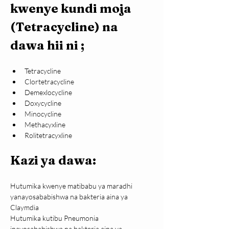
kwenye kundi moja 
(Tetracycline) na 
dawa hii ni ;
Tetracycline
Clortetracycline
Demexlocycline
Doxycycline
Minocycline
Methacyxline
Rolitetracyxline
Kazi ya dawa:
Hutumika kwenye matibabu ya maradhi 
yanayosababishwa na bakteria aina ya 
Claymdia
Hutumika kutibu Pneumonia 
inayosababishwa na bakteria aina ya 