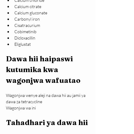
Calcium chloride
Calcium citrate
Calcium gluconate
Carbonyl iron
Cisatracurium
Cobimetinib
Dicloxacillin
Eliglustat
Dawa hii haipaswi 
kutumika kwa 
wagonjwa wafuatao
Wagonjwa wenye aleji na dawa hii au jamii ya 
dawa za tetracycline
Wagonjwa wa ini
Tahadhari ya dawa hii