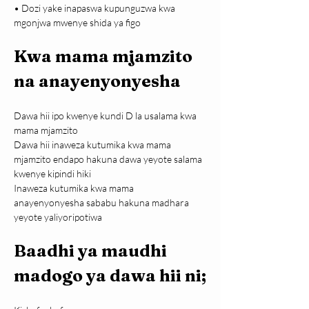
• Dozi yake inapaswa kupunguzwa kwa 
mgonjwa mwenye shida ya figo
Kwa mama mjamzito 
na anayenyonyesha
Dawa hii ipo kwenye kundi D la usalama kwa 
mama mjamzito
Dawa hii inaweza kutumika kwa mama 
mjamzito endapo hakuna dawa yeyote salama 
kwenye kipindi hiki
Inaweza kutumika kwa mama 
anayenyonyesha sababu hakuna madhara 
yeyote yaliyoripotiwa
Baadhi ya maudhi 
madogo ya dawa hii ni;