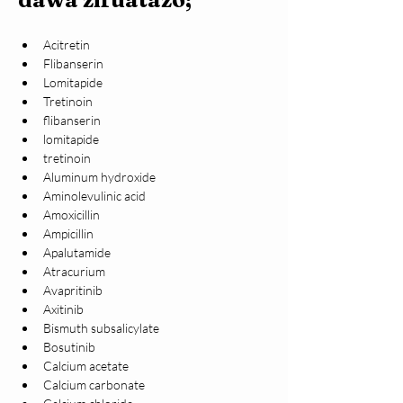
Acitretin
Flibanserin
Lomitapide
Tretinoin
flibanserin
lomitapide
tretinoin
Aluminum hydroxide
Aminolevulinic acid
Amoxicillin
Ampicillin
Apalutamide
Atracurium
Avapritinib
Axitinib
Bismuth subsalicylate
Bosutinib
Calcium acetate
Calcium carbonate