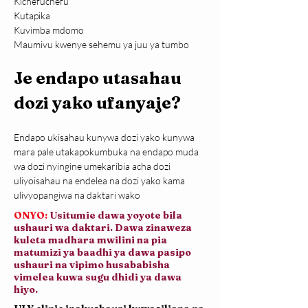
Kichefuchefu
Kutapika
Kuvimba mdomo
Maumivu kwenye sehemu ya juu ya tumbo
Je endapo utasahau 
dozi yako ufanyaje?
Endapo ukisahau kunywa dozi yako kunywa 
mara pale utakapokumbuka na endapo muda 
wa dozi nyingine umekaribia acha dozi 
uliyoisahau na endelea na dozi yako kama 
ulivyopangiwa na daktari wako
ONYO:
Usitumie dawa yoyote bila
ushauri wa daktari. Dawa zinaweza
kuleta madhara mwilini na pia
matumizi ya baadhi ya dawa pasipo
ushauri na vipimo husababisha
vimelea kuwa sugu dhidi ya dawa
hiyo.