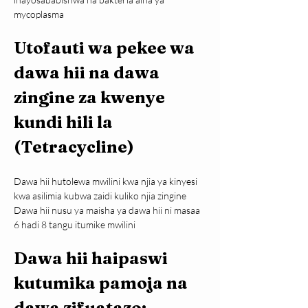
mycoplasma
Utofauti wa pekee wa 
dawa hii na dawa 
zingine za kwenye 
kundi hili la 
(Tetracycline)
Dawa hii hutolewa mwilini kwa njia ya kinyesi 
kwa asilimia kubwa zaidi kuliko njia zingine
Dawa hii nusu ya maisha ya dawa hii ni masaa 
6 hadi 8 tangu itumike mwilini
Dawa hii haipaswi 
kutumika pamoja na 
dawa zifuatazo;