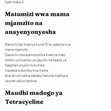
hadi miaka 8
Matumizi wwa mama 
mjamzito na 
anayenyonyesha
Dawa hii ipo kwenye kundi D la usalama kwa 
mama mjamzito
Dawa hii inaweza kutumika kwenye miezi 
mitatu ya kwanza ya ujauzito na baada ya 
hapohairuhusiwi kutumika
Inaweza kutumika kwa mama 
anayenyonyesha sababu hakuna madhara 
yeyote yaliyoripotiwa
Maudhi madogo ya 
Tetracycline