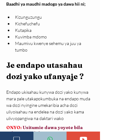
Baadhi ya maudhi madogo ya dawa hii ni;
Kizunguzungu
Kichefuchefu
Kutapika
Kuvimba mdomo
Maumivu kwenye sehemu ya juu ya 
tumbo
Je endapo utasahau 
dozi yako ufanyaje ?
Endapo ukisahau kunywa dozi yako kunywa 
mara pale utakapokumbuka na endapo muda 
wa dozi nyingine umekaribia acha dozi 
uliyoisahau na endelea na dozi yako kama 
ulivyopangiwa na daktari wako
ONYO:
Usitumie dawa yoyote bila
ushauri wa daktari. Dawa zinaweza
kuleta madhara mwilini na pia