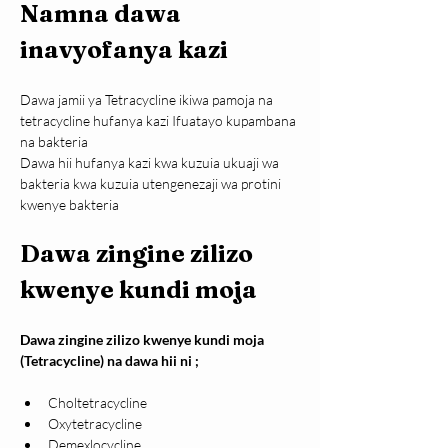
Namna dawa 
inavyofanya kazi
Dawa jamii ya Tetracycline ikiwa pamoja na 
tetracycline hufanya kazi Ifuatayo kupambana 
na bakteria
Dawa hii hufanya kazi kwa kuzuia ukuaji wa 
bakteria kwa kuzuia utengenezaji wa protini 
kwenye bakteria
Dawa zingine zilizo 
kwenye kundi moja
Dawa zingine zilizo kwenye kundi moja 
(Tetracycline) na dawa hii ni ;
Choltetracycline
Oxytetracycline
Demexlocycline