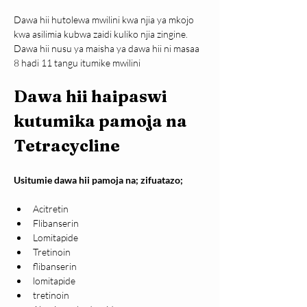
Dawa hii hutolewa mwilini kwa njia ya mkojo 
kwa asilimia kubwa zaidi kuliko njia zingine.
Dawa hii nusu ya maisha ya dawa hii ni masaa 
8 hadi 11 tangu itumike mwilini
Dawa hii haipaswi 
kutumika pamoja na 
Tetracycline
Usitumie dawa hii pamoja na; zifuatazo;
Acitretin
Flibanserin
Lomitapide
Tretinoin
flibanserin
lomitapide
tretinoin