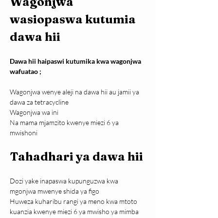
Wagonjwa 
wasiopaswa kutumia 
dawa hii
Dawa hii haipaswi kutumika kwa wagonjwa 
wafuatao ;
Wagonjwa wenye aleji na dawa hii au jamii ya 
dawa za tetracycline
Wagonjwa wa ini
Na mama mjamzito kwenye miezi 6 ya 
mwishoni
Tahadhari ya dawa hii
Dozi yake inapaswa kupunguzwa kwa 
mgonjwa mwenye shida ya figo
Huweza kuharibu rangi ya meno kwa mtoto 
kuanzia kwenye miezi 6 ya mwisho ya mimba 