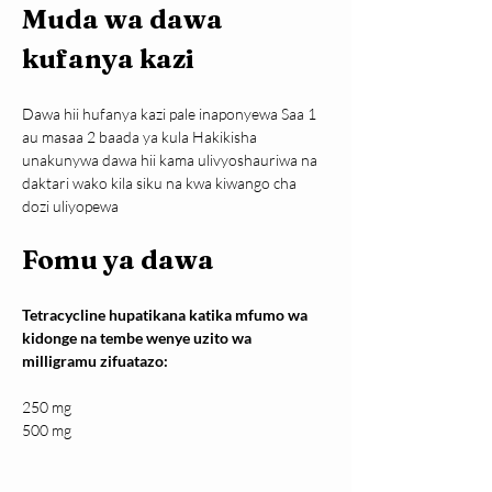
Muda wa dawa 
kufanya kazi
Dawa hii hufanya kazi pale inaponyewa Saa 1 
au masaa 2 baada ya kula Hakikisha 
unakunywa dawa hii kama ulivyoshauriwa na 
daktari wako kila siku na kwa kiwango cha 
dozi uliyopewa
Fomu ya dawa
Tetracycline hupatikana katika mfumo wa 
kidonge na tembe wenye uzito wa 
milligramu zifuatazo:
250 mg
500 mg