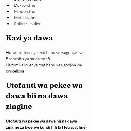
Doxycycline
Minocycline
Methacyxline
Rolitetracyxline
Kazi ya dawa
Hutumika kwenye matibabu ya wagonjwa wa 
Bronchitis ya muda mrefu
Hutumika kwenye matibabu ya ugonjwa wa 
brucellosis
Utofauti wa pekee wa 
dawa hii na dawa 
zingine
Utofauti wa pekee wa dawa hii na dawa 
zingine za kwenye kundi hili la (Tetracycline)