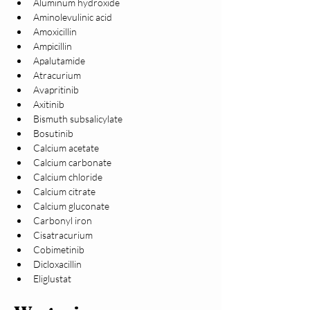
Aluminum hydroxide
Aminolevulinic acid
Amoxicillin
Ampicillin
Apalutamide
Atracurium
Avapritinib
Axitinib
Bismuth subsalicylate
Bosutinib
Calcium acetate
Calcium carbonate
Calcium chloride
Calcium citrate
Calcium gluconate
Carbonyl iron
Cisatracurium
Cobimetinib
Dicloxacillin
Eliglustat