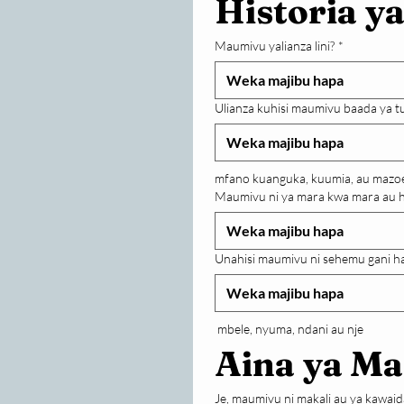
Historia y
Maumivu yalianza lini?
*
Ulianza kuhisi maumivu baada ya tu
mfano kuanguka, kuumia, au mazoe
Maumivu ni ya mara kwa mara au 
Unahisi maumivu ni sehemu gani ha
 mbele, nyuma, ndani au nje
Aina ya M
Je, maumivu ni makali au ya kawaid