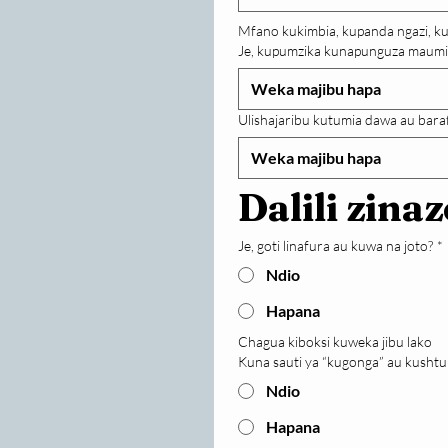
Mfano kukimbia, kupanda ngazi, 
Je, kupumzika kunapunguza maumi
Ulishajaribu kutumia dawa au baraf
Dalili zin
Je, goti linafura au kuwa na joto?
*
Ndio
Hapana
Chagua kiboksi kuweka jibu lako
Kuna sauti ya “kugonga” au kushtu
Ndio
Hapana