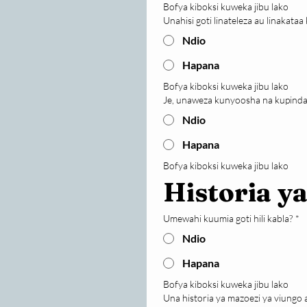
Bofya kiboksi kuweka jibu lako
Unahisi goti linateleza au linakataa
Ndio
Hapana
Bofya kiboksi kuweka jibu lako
Je, unaweza kunyoosha na kupinda g
Ndio
Hapana
Bofya kiboksi kuweka jibu lako
Historia ya
Umewahi kuumia goti hili kabla?
*
Ndio
Hapana
Bofya kiboksi kuweka jibu lako
Una historia ya mazoezi ya viungo