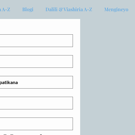
 A-Z
Blogi
Dalili & Viashiria A-Z
Mengineyo