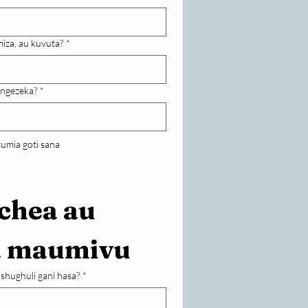
iza, au kuvuta?
*
ngezeka?
*
tumia goti sana
hea au 
a maumivu
hughuli gani hasa?
*