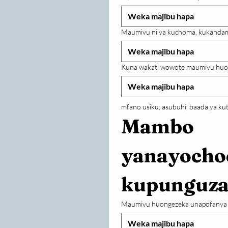
Maumivu ni ya kuchoma, kukandam
Kuna wakati wowote maumivu huo
mfano usiku, asubuhi, baada ya ku
Mambo 
yanayochoc
kupunguz
Maumivu huongezeka unapofanya s