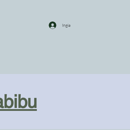
Ingia
abibu