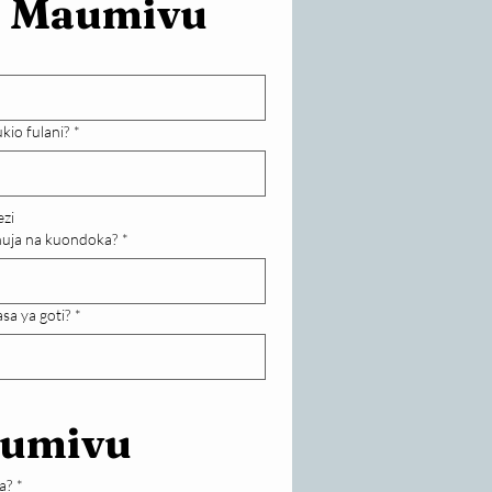
a Maumivu
kio fulani?
*
zi
huja na kuondoka?
*
sa ya goti?
*
aumivu
a?
*