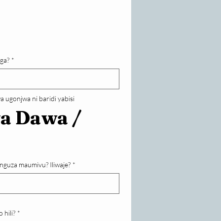
ga?
*
 ugonjwa ni baridi yabisi
a Dawa / 
nguza maumivu? Iliwaje?
*
 hili?
*