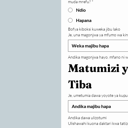
muda mrefu?
*
Ndio
Hapana
Bofya kiboksi kuweka jibu lako
Je, una magonjwa ya mfumo wa kin
Andika magonjwa hayo. mfano ni wa
Matumizi y
Tiba
Je, umetumia dawa yoyote ya kupu
Andika dawa ulizotumi
Ulishawahi kuona daktari kwa tatizo