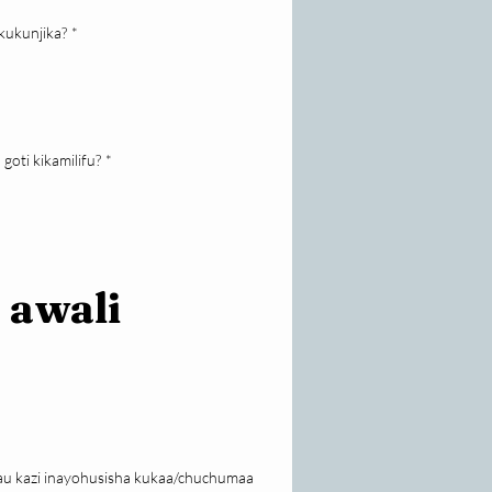
 kukunjika?
*
oti kikamilifu?
*
 awali
 au kazi inayohusisha kukaa/chuchumaa