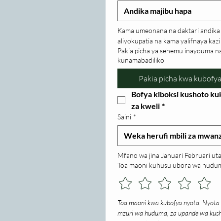
Kama umeonana na daktari andika 
aliyokupatia na kama yalifnaya kazi 
Pakia picha ya sehemu inayouma na
kunamabadiliko
Pakia picha kwa kubofy
Bofya kiboksi kushoto kuk
za kweli
*
Saini
*
Mfano wa jina Januari Februari ut
Toa maoni kuhusu ubora wa hudum
Toa maoni kwa kubofya nyota. Nyota 
mzuri wa huduma, za upande wa kushi