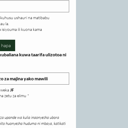
kuhusu ushauri na matibabu 
au la.
 isiyouma ili kuona kama
a hapa
ubaliana kuwa taarifa ulizotoa ni 
aweka 
JF
a zetu za elimu
*
za upande wa kulia inaonyesha ubora 
to huonyesha huduma ni mbaya, katikati 