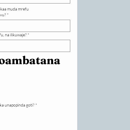
kukaa muda mrefu
vu?
*
u, na ilikuwaje?
*
azoambatana
ka unapopinda goti?
*