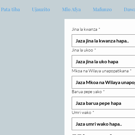
Pata tiba
Ujauzito
Mlo Afya
Mafunzo
Dawa
Jina la kwanza
*
Jina la ukoo
*
Mkoa na Wilaya unapopatikana
*
Barua pepe yako
*
Umri wako
*