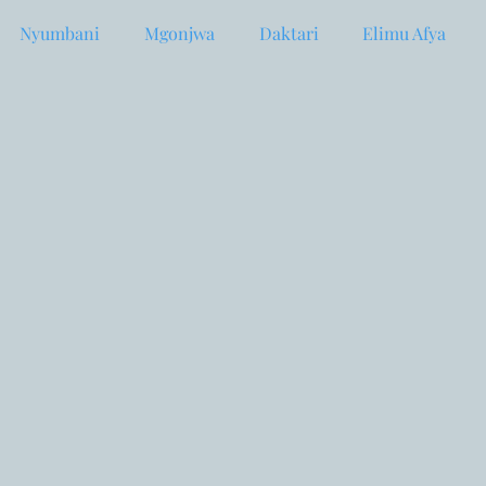
Nyumbani
Mgonjwa
Daktari
Elimu Afya