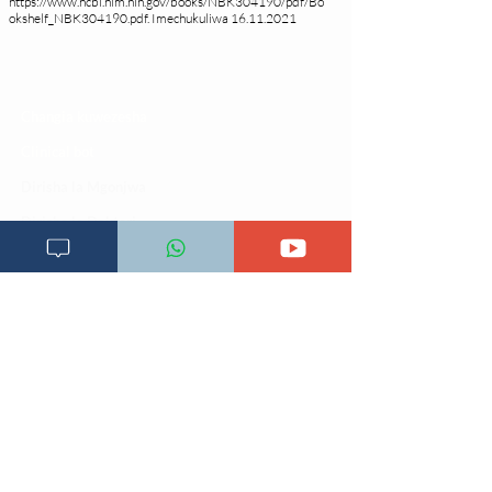
https://www.ncbi.nlm.nih.gov/books/NBK304190/pdf/Bo
okshelf_NBK304190.pdf
. Imechukuliwa
16.11.2021
Changia kuwezesha
Clinical bot
Dirisha la Mgonjwa
Dirisha la Daktari
Dodoso la matibabu
Fursa za kibiashara
Jiunge kwa makala mpya
Kuhusu ULY CLINIC
Kamusi ya ULY CLINIC
Maoni ya mteja
Malalamiko ya mteja