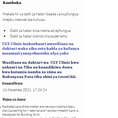
Kumbuka
Makala hii ya dalili za hatari baada ya kujifungua 
imejibu maswali pia kuhusu;
Dalili za hatari kwa mama aliyejifungua
Dalili za hatari kipindi cha puperiamu
ULY Clinic inakushauri uwasiliane na
daktari wako siku zote kabla ya kufanya
maamuzi yanayohusisha afya yako
Wasiliana na daktari wa ULY Clinic kwa
ushauri na Tiba au kuandikiwa dawa
kwa kutumia namba za simu au
Kubonyeza Pata tiba chini ya tovuti hii.
Imeandikwa:
16 Novemba 2021, 17:28:24
Rejea za dawa
Postnatal care of the mother and newborn katika kitabu
cha Counselling for Maternal and Newborn Health Care: A
Handbook for Building Skills.