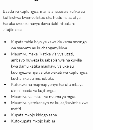
Baada ya kujifungua, mama anapaswa kufika au 
kufikishwa kwenye kituo cha huduma za afya 
haraka iwezekanavyo ikiwa dalili zifuatazo 
zitajitokeza:
Kupata tabia isiyo ya kawaida kama msongo 
wa mawazo au kuchanganyikiwa
Maumivu makali katika via vya uzazi, 
ambayo huweza kusababishwa na kuvilia 
kwa damu katika mashavu ya uke au 
kuongezwa njia ya uke wakati wa kujifungua, 
kuchanika au michubuko
Kutokwa na majimaji yenye harufu mbaya 
ukeni baada ya kujifungua
Maumivu ya misuli ya nyuma ya mguu
Maumivu yatokanayo na kujaa/kuvimba kwa 
matiti
Kupata mkojo kidogo sana
Kutokupata mkojo kabisa