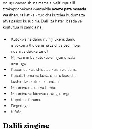
ndugu wanaoishi na mama aliyejifungua ili 
zitakapoonekana wamsaidie 
aweze pata msaada 
wa dharura
 katika kituo cha kutolea huduma za 
afya pasipo kusubiria. Dalili za hatari baada ya 
kujifugua ni pamoja na;
Kutokwa na damu nyingi ukeni, damu 
isiyokoma (kuloanisha zaidi ya pedi moja 
ndani ya dakika tano)
Mji wa mimba kutokuwa mgumu wala 
mviringo
Kupumua kwa shida au kuishiwa pumzi
Kupata homa na kuwa dhaifu kiasi cha 
kushindwa kutoka kitandani
Maumivu makali ya tumbo
Maumivu ya kichwa/kizunguzungu
Kupoteza fahamu
Degedege
Kifafa
Dalili zingine