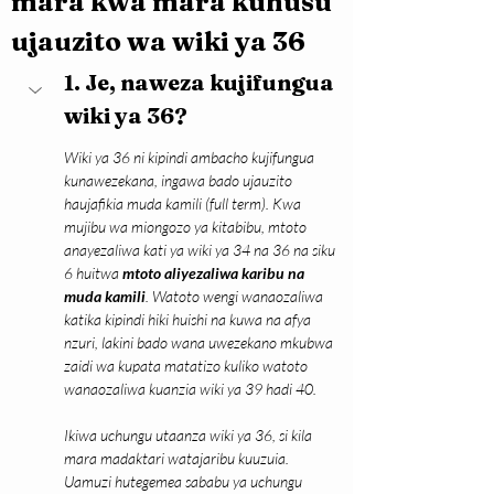
mara kwa mara kuhusu 
ujauzito wa wiki ya 36
1. Je, naweza kujifungua 
wiki ya 36?
Wiki ya 36 ni kipindi ambacho kujifungua 
kunawezekana, ingawa bado ujauzito 
haujafikia muda kamili (full term). Kwa 
mujibu wa miongozo ya kitabibu, mtoto 
anayezaliwa kati ya wiki ya 34 na 36 na siku 
6 huitwa 
mtoto aliyezaliwa karibu na 
muda kamili
. Watoto wengi wanaozaliwa 
katika kipindi hiki huishi na kuwa na afya 
nzuri, lakini bado wana uwezekano mkubwa 
zaidi wa kupata matatizo kuliko watoto 
wanaozaliwa kuanzia wiki ya 39 hadi 40.
Ikiwa uchungu utaanza wiki ya 36, si kila 
mara madaktari watajaribu kuuzuia. 
Uamuzi hutegemea sababu ya uchungu 