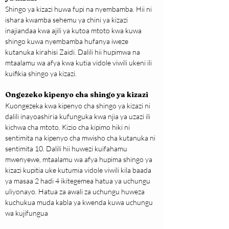
Shingo ya kizazi huwa fupi na nyembamba. Hii ni 
ishara kwamba sehemu ya chini ya kizazi 
inajiandaa kwa ajili ya kutoa mtoto kwa kuwa 
shingo kuwa nyembamba hufanya iweze 
kutanuka kirahisi Zaidi. Dalili hii hupimwa na 
mtaalamu wa afya kwa kutia vidole viwili ukeni ili 
kuifikia shingo ya kizazi.
Ongezeko kipenyo cha shingo ya kizazi
Kuongezeka kwa kipenyo cha shingo ya kizazi ni 
dalili inayoashiria kufunguka kwa njia ya uzazi ili 
kichwa cha mtoto. Kizio cha kipimo hiki ni 
sentimita na kipenyo cha mwisho cha kutanuka ni 
sentimita 10. Dalili hii huwezi kuifahamu 
mwenyewe, mtaalamu wa afya hupima shingo ya 
kizazi kupitia uke kutumia vidole viwili kila baada 
ya masaa 2 hadi 4 ikitegemea hatua ya uchungu 
uliyonayo. Hatua za awali za uchungu huweza 
kuchukua muda kabla ya kwenda kuwa uchungu 
wa kujifungua