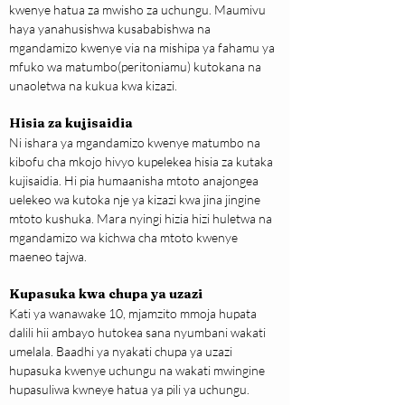
kwenye hatua za mwisho za uchungu. Maumivu 
haya yanahusishwa kusababishwa na 
mgandamizo kwenye via na mishipa ya fahamu ya 
mfuko wa matumbo(peritoniamu) kutokana na 
unaoletwa na kukua kwa kizazi.
Hisia za kujisaidia
Ni ishara ya mgandamizo kwenye matumbo na 
kibofu cha mkojo hivyo kupelekea hisia za kutaka 
kujisaidia. Hi pia humaanisha mtoto anajongea 
uelekeo wa kutoka nje ya kizazi kwa jina jingine 
mtoto kushuka. Mara nyingi hizia hizi huletwa na 
mgandamizo wa kichwa cha mtoto kwenye 
maeneo tajwa.
Kupasuka kwa chupa ya uzazi
Kati ya wanawake 10, mjamzito mmoja hupata 
dalili hii ambayo hutokea sana nyumbani wakati 
umelala. Baadhi ya nyakati chupa ya uzazi 
hupasuka kwenye uchungu na wakati mwingine 
hupasuliwa kwneye hatua ya pili ya uchungu.