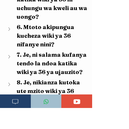
uchungu wa kweli au wa 
uongo?
6. Mtoto akipungua 
kucheza wiki ya 36 
nifanye nini?
7. Je, ni salama kufanya 
tendo la ndoa katika 
wiki ya 36 ya ujauzito?
8. Je, nikianza kutoka 
ute mzito wiki ya 36 
inamaanisha 
nitajifungua siku hiyo?
9. Je, kusafiri kwa basi 
au pikipiki katika wiki 