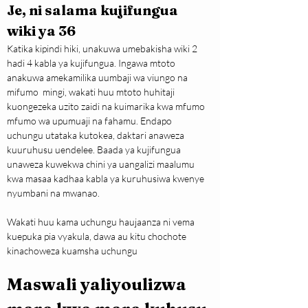
Je, ni salama kujifungua 
wiki ya 36
Katika kipindi hiki, unakuwa umebakisha wiki 2 
hadi 4 kabla ya kujifungua. Ingawa mtoto 
anakuwa amekamilika uumbaji wa viungo na 
mifumo  mingi, wakati huu mtoto huhitaji 
kuongezeka uzito zaidi na kuimarika kwa mfumo 
mfumo wa upumuaji na fahamu. Endapo 
uchungu utataka kutokea, daktari anaweza 
kuuruhusu uendelee. Baada ya kujifungua 
unaweza kuwekwa chini ya uangalizi maalumu 
kwa masaa kadhaa kabla ya kuruhusiwa kwenye 
nyumbani na mwanao.
Wakati huu kama uchungu haujaanza ni vema 
kuepuka pia vyakula, dawa au kitu chochote 
kinachoweza kuamsha uchungu
Maswali yaliyoulizwa 