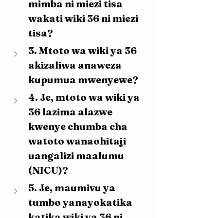
mimba ni miezi tisa 
wakati wiki 36 ni miezi 
tisa?
3. Mtoto wa wiki ya 36 
akizaliwa anaweza 
kupumua mwenyewe?
4. Je, mtoto wa wiki ya 
36 lazima alazwe 
kwenye chumba cha 
watoto wanaohitaji 
uangalizi maalumu 
(NICU)?
5. Je, maumivu ya 
tumbo yanayokatika 
katika wiki ya 36 ni 