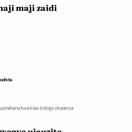
ji maji zaidi 
elvis
uonekana kwa kiasi kidogo ukipenya 
kwenye ujauzito