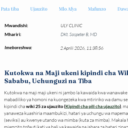
Pata tiba
Ujauzito
Mlo Afya
Mafunzo
Dawa
Mwandishi:
ULY CLINIC
Mhariri:
DKt. Sospeter B, MD
Imeboreshwa:
2 Aprili 2026, 11:38:56
Kutokwa na Maji ukeni kipindi cha Wik
Sababu, Uchunguzi na Tiba
Kutokwa na maji maji ukeni ni jambo la kawaida kwa wanawake
mabadiliko ya homoni na kuongezeka kwa mtiririko wa damu sehe
kipindi cha 
wiki 25 za ujauzito (
Kipindi cha pili cha ujauzito
)
, m
yanaweza kuashiria maambukizi, hatari ya uchungu wa mapema, a
(seviksi) au kwenye utando wa mimba (kuta za mimba). Makala 
mjamzito tofauti kati ya hali ya kawaida na ishara za hatari zina