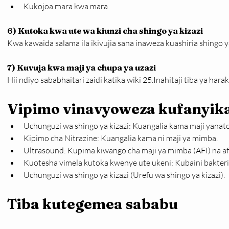
Kukojoa mara kwa mara
6) Kutoka kwa ute wa kiunzi cha shingo ya kizazi
Kwa kawaida salama ila ikivujia sana inaweza kuashiria shingo 
7) Kuvuja kwa maji ya chupa ya uzazi
Hii ndiyo sababhaitari zaidi katika wiki 25.Inahitaji tiba ya harak
Vipimo vinavyoweza kufanyika
Uchunguzi wa shingo ya kizazi: Kuangalia kama maji yanato
Kipimo cha Nitrazine: Kuangalia kama ni maji ya mimba.
Ultrasound: Kupima kiwango cha maji ya mimba (AFI) na af
Kuotesha vimela kutoka kwenye ute ukeni: Kubaini bakteria
Uchunguzi wa shingo ya kizazi (Urefu wa shingo ya kizazi).
Tiba kutegemea sababu