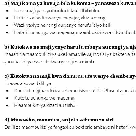
a) Maji kama ya kuvuja bila kukoma – yanaweza kuwa m
Kama maji yanayotiririka bila kudhibitika.
Hutiririka hadi kwenye mapaja yakiwa mengi
Wazi, yasiyo na rangi au yenye harufu isiyo kali.
Hatari:  uchungu wa mapema, maambukizi kwa mtoto tumbo
b) Kutokwa na maji yenye harufu mbaya au rangi ya nj
Inaashiria maambukizi ya uke kama vile vajinosisi ya bakteria, f
yanahatari ya kwenda kwenye mji wa mimba.
c) Kutokwa na maji kwa damu au ute wenye chembe n
 Inaweza kuwa dalili ya
Kondo limejipandikiza sehemu isiyo sahihi- Plasenta previa
Kutoka uchungu wa mapema,
Maambukizi ya kizazi au tishu.
d) Muwasho, maumivu, au joto sehemu za siri
Dalili za maambukizi ya fangasi au bakteria ambayo ni hatari kw