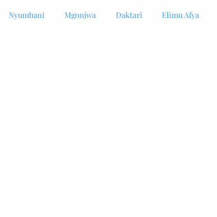
Nyumbani
Mgonjwa
Daktari
Elimu Afya