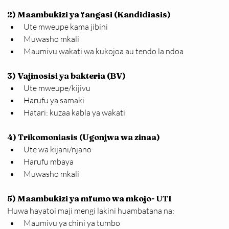
2) Maambukizi ya fangasi (Kandidiasis)
Ute mweupe kama jibini
Muwasho mkali
Maumivu wakati wa kukojoa au tendo la ndoa
3) Vajinosisi ya bakteria (BV)
Ute mweupe/kijivu
Harufu ya samaki
Hatari: kuzaa kabla ya wakati
4) Trikomoniasis (Ugonjwa wa zinaa)
Ute wa kijani/njano
Harufu mbaya
Muwasho mkali
5) Maambukizi ya mfumo wa mkojo- UTI 
Huwa hayatoi maji mengi lakini huambatana na:
Maumivu ya chini ya tumbo