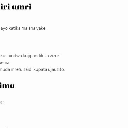
ri umri 
ayo katika maisha yake.
ushindwa kujipandikiza vizuri 
pema.
a mrefu zaidi kupata ujauzito.
himu
a: