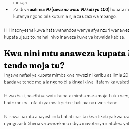
mmoja.
Zaidi ya 
asilimia 90 (
sawa na watu 90 kati ya 100
)
 hupata m
kufanya ngono bila kutumia njia za uzazi wa mpango.
Hii inaonyesha kuwa hata wanandoa wenye afya nzuri wanaweza
kupata ujauzito, na hali hiyo inaweza kuwa ya kawaida kabisa.
Kwa nini mtu anaweza kupata 
tendo moja tu?
Ingawa nafasi ya kupata mimba kwa mwezi ni karibu asilimia 20
baada ya tendo moja la ngono bila kinga ikiwa litafanyika wakati
Hivyo basi, baadhi ya watu hupata mimba mara moja, huku wengi
haitokani na tofauti ya mwili pekee, bali pia na uwezekano.
Ni sawa na mtu anayeshinda bahati nasibu kwa tiketi ya kwanza,
nyingi zaidi. Sheria ya uwezekano ndiyo inayofanya matokeo ya