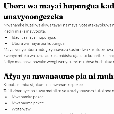
Ubora wa mayai hupungua kadi
unavyoongezeka
Mwanamke huzaliwa akiwa tayari na mayai yote atakayokuwa n
Kadiri miaka inavyopita:
Idadi ya mayai hupungua.
Ubora wa mayai pia hupungua.
Mayai yenye ubora mdogo yanaweza kushindwa kurutubishwa, k
kwenye mfuko wa uzazi au kusababisha ujauzito kuharibika ma
Ndiyo maana wanawake wengi wenye umri mkubwa huchukua mud
Afya ya mwanaume pia ni mu
Kupata mimba si jukumu la mwanamke pekee.
Tafiti zinaonyesha kuwa matatizo ya uzazi yanaweza kutokana n
Mwanamke pekee.
Mwanaume pekee.
Wote wawili.