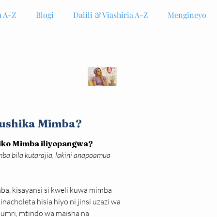
 A-Z
Blogi
Dalili & Viashiria A-Z
Mengineyo
kushika Mimba?
uliko Mimba iliyopangwa?
a bila kutarajia, lakini anapoamua 
amba, kisayansi si kweli kuwa mimba 
acholeta hisia hiyo ni jinsi uzazi wa 
 umri, mtindo wa maisha na 