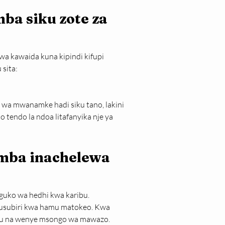
a siku zote za 
 kawaida kuna kipindi kifupi 
 sita:
a mwanamke hadi siku tano, lakini 
 tendo la ndoa litafanyika nje ya 
mba inachelewa 
guko wa hedhi kwa karibu. 
husubiri kwa hamu matokeo. Kwa 
efu na wenye msongo wa mawazo.