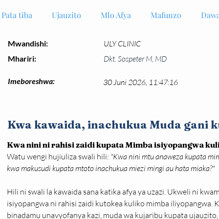
Pata tiba
Ujauzito
Mlo Afya
Mafunzo
Dawa
Mwandishi:
ULY CLINIC
Mhariri:
Dkt. Sospeter M, MD
Imeboreshwa:
30 Juni 2026, 11:47:16
Kwa kawaida, inachukua Muda gani 
Kwa nini ni rahisi zaidi kupata Mimba isiyopangwa k
Watu wengi hujiuliza swali hili: 
"Kwa nini mtu anaweza kupata mimb
kwa makusudi kupata mtoto inachukua miezi mingi au hata miaka?"
Hili ni swali la kawaida sana katika afya ya uzazi. Ukweli ni kw
isiyopangwa ni rahisi zaidi kutokea kuliko mimba iliyopangwa. Kin
binadamu unavyofanya kazi, muda wa kujaribu kupata ujauzito,