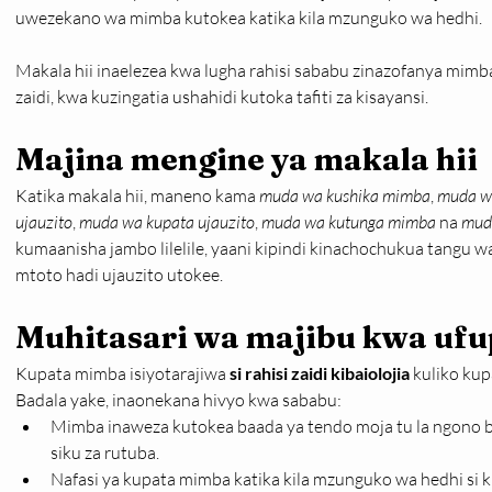
uwezekano wa mimba kutokea katika kila mzunguko wa hedhi.
Makala hii inaelezea kwa lugha rahisi sababu zinazofanya mimb
zaidi, kwa kuzingatia ushahidi kutoka tafiti za kisayansi.
Majina mengine ya makala hii
Katika makala hii, maneno kama 
muda wa kushika mimba
, 
muda w
ujauzito
, 
muda wa kupata ujauzito
, 
muda wa kutunga mimba
 na 
muda
kumaanisha jambo lilelile, yaani kipindi kinachochukua tangu 
mtoto hadi ujauzito utokee.
Muhitasari wa majibu kwa ufu
Kupata mimba isiyotarajiwa 
si rahisi zaidi kibaiolojia
 kuliko ku
Badala yake, inaonekana hivyo kwa sababu:
Mimba inaweza kutokea baada ya tendo moja tu la ngono bil
siku za rutuba.
Nafasi ya kupata mimba katika kila mzunguko wa hedhi si