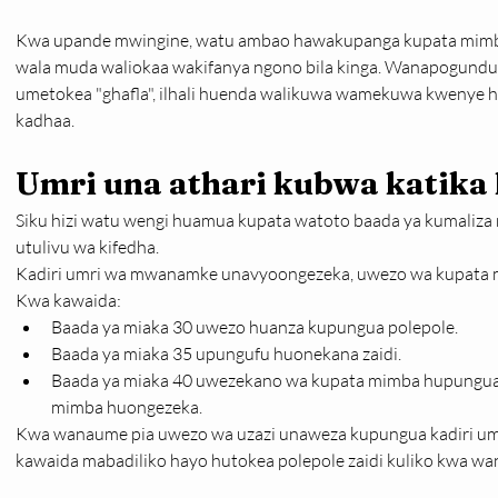
Kwa upande mwingine, watu ambao hawakupanga kupata mimba m
wala muda waliokaa wakifanya ngono bila kinga. Wanapogundu
umetokea "ghafla", ilhali huenda walikuwa wamekuwa kwenye h
kadhaa.
Umri una athari kubwa katik
Siku hizi watu wengi huamua kupata watoto baada ya kumaliza 
utulivu wa kifedha.
Kadiri umri wa mwanamke unavyoongezeka, uwezo wa kupata 
Kwa kawaida:
Baada ya miaka 30 uwezo huanza kupungua polepole.
Baada ya miaka 35 upungufu huonekana zaidi.
Baada ya miaka 40 uwezekano wa kupata mimba hupungua s
mimba huongezeka.
Kwa wanaume pia uwezo wa uzazi unaweza kupungua kadiri um
kawaida mabadiliko hayo hutokea polepole zaidi kuliko kwa w