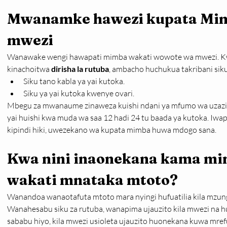
Mwanamke hawezi kupata Mimb
mwezi
Wanawake wengi hawapati mimba wakati wowote wa mwezi. Kwa
kinachoitwa 
dirisha la rutuba
, ambacho huchukua takribani siku
Siku tano kabla ya yai kutoka.
Siku ya yai kutoka kwenye ovari.
Mbegu za mwanaume zinaweza kuishi ndani ya mfumo wa uzazi w
yai huishi kwa muda wa saa 12 hadi 24 tu baada ya kutoka. Iwapo
kipindi hiki, uwezekano wa kupata mimba huwa mdogo sana.
Kwa nini inaonekana kama mi
wakati mnataka mtoto?
Wanandoa wanaotafuta mtoto mara nyingi hufuatilia kila mzun
Wanahesabu siku za rutuba, wanapima ujauzito kila mwezi na 
sababu hiyo, kila mwezi usioleta ujauzito huonekana kuwa mr