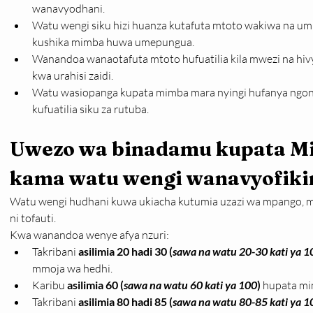
wanavyodhani.
Watu wengi siku hizi huanza kutafuta mtoto wakiwa na u
kushika mimba huwa umepungua.
Wanandoa wanaotafuta mtoto hufuatilia kila mwezi na hivy
kwa urahisi zaidi.
Watu wasiopanga kupata mimba mara nyingi hufanya ngono
kufuatilia siku za rutuba.
Uwezo wa binadamu kupata M
kama watu wengi wanavyofiki
Watu wengi hudhani kuwa ukiacha kutumia uzazi wa mpango, mi
ni tofauti.
Kwa wanandoa wenye afya nzuri:
Takribani 
asilimia 20 hadi 30 (
sawa na watu 20-30 kati ya 1
mmoja wa hedhi.
Karibu 
asilimia 60 (
sawa na watu 60 kati ya 100
)
 hupata mi
Takribani 
asilimia 80 hadi 85
(
sawa na watu 80-85 kati ya 1