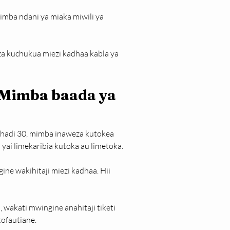
imba ndani ya miaka miwili ya 
 kuchukua miezi kadhaa kabla ya 
Mimba baada ya 
 hadi 30, mimba inaweza kutokea 
 yai limekaribia kutoka au limetoka.
ne wakihitaji miezi kadhaa. Hii 
 wakati mwingine anahitaji tiketi 
tofautiane.