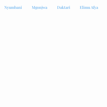
Nyumbani
Mgonjwa
Daktari
Elimu Afya