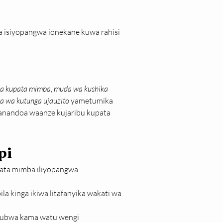
a isiyopangwa ionekane kuwa rahisi 
a kupata mimba
, 
muda wa kushika 
 wa kutunga ujauzito
 yametumika 
wanandoa waanze kujaribu kupata 
pi
pata mimba iliyopangwa.
a kinga ikiwa litafanyika wakati wa 
 kubwa kama watu wengi 