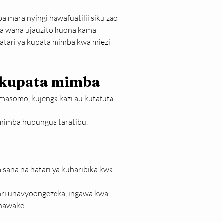
ara nyingi hawafuatilii siku zao 
a wana ujauzito huona kama 
atari ya kupata mimba kwa miezi 
a kupata mimba
masomo, kujenga kazi au kutafuta 
mimba hupungua taratibu.
ana na hatari ya kuharibika kwa 
ri unavyoongezeka, ingawa kwa 
anawake.