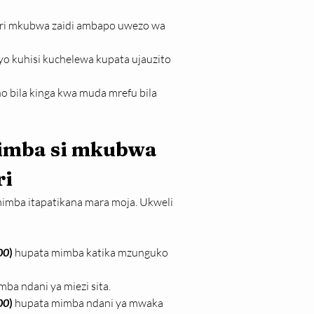
mri mkubwa zaidi ambapo uwezo wa 
o kuhisi kuchelewa kupata ujauzito 
 bila kinga kwa muda mrefu bila 
imba si mkubwa 
ri
mba itapatikana mara moja. Ukweli 
00
)
 hupata mimba katika mzunguko 
mba ndani ya miezi sita.
00
) 
hupata mimba ndani ya mwaka 